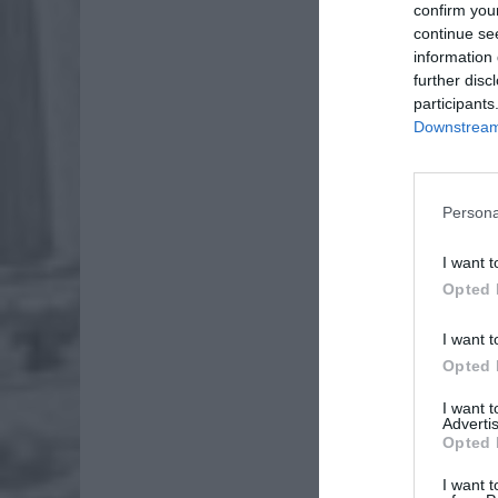
confirm you
continue se
information 
further disc
participants
Downstream 
Persona
Dod
I want t
Opted 
I want t
Opted 
I want 
Advertis
Opted 
I want t