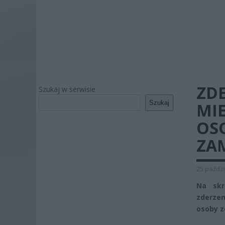
ZD
Szukaj w serwisie
Szukaj
MI
OS
ZA
25 paździ
Na skr
zderze
osoby z