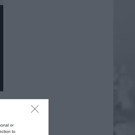
sonal or
ection to