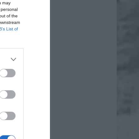
ou may
 personal
out of the
 downstream
B’s List of
daj