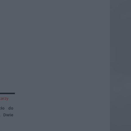
tarzy
zło do
. Dwie