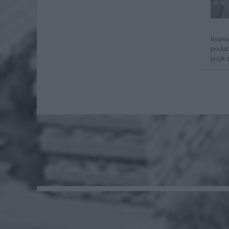
finans
podat
język 