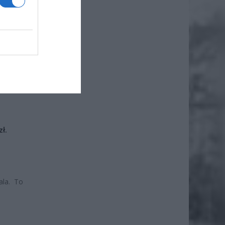
awa w
czyła o
iero
ł.
ala. To