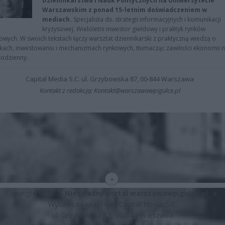
Dziennikarstwa i Nauk Politycznych na Uniwersytecie
Warszawskim z ponad 15-letnim doświadczeniem w
mediach.
Specjalista ds. strategii informacyjnych i komunikacji
kryzysowej. Wieloletni inwestor giełdowy i praktyk rynków
owych. W swoich tekstach łączy warsztat dziennikarski z praktyczną wiedzą o
kach, inwestowaniu i mechanizmach rynkowych, tłumacząc zawiłości ekonomii 
codzienny.
Capital Media S.C. ul. Grzybowska 87, 00-844 Warszawa
Kontakt z redakcją: Kontakt@warszawawpigulce.pl
Copyright © 2026
Niezależny portal warszawawpigulce.pl
∗
Wydawca i właściciel: Capital Media S.C.
ul. Grzybowska 87, 00-844 Warszawa