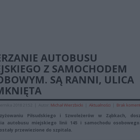
ERZANIE AUTOBUSU
EJSKIEGO Z SAMOCHODEM
OBOWYM. SĄ RANNI, ULICA
MKNIĘTA
ernika 2018 21:52
|
Autor:
Michał Wierzbicki
|
Aktualności
|
Brak komen
zyżowaniu Piłsudskiego i Szwoleżerów w Ząbkach, dos
nia autobusu miejskiego linii 145 i samochodu osobowego
ostały przewiezione do szpitala.