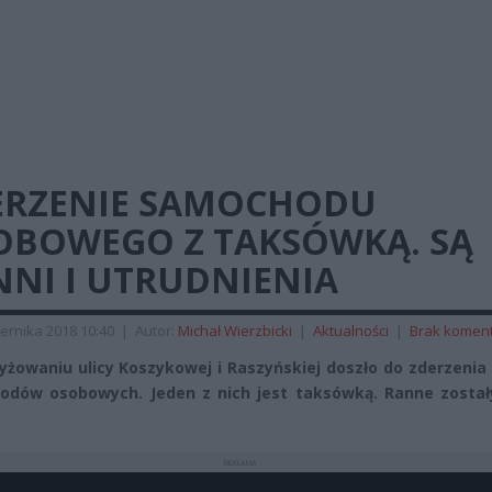
ERZENIE SAMOCHODU
OBOWEGO Z TAKSÓWKĄ. SĄ
NNI I UTRUDNIENIA
ernika 2018 10:40
|
Autor:
Michał Wierzbicki
|
Aktualności
|
Brak komen
yżowaniu ulicy Koszykowej i Raszyńskiej doszło do zderzeni
dów osobowych. Jeden z nich jest taksówką. Ranne został
REKLAMA