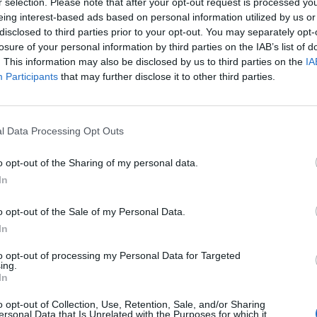
ad
r selection. Please note that after your opt-out request is processed y
eing interest-based ads based on personal information utilized by us or
disclosed to third parties prior to your opt-out. You may separately opt-
losure of your personal information by third parties on the IAB’s list of
. This information may also be disclosed by us to third parties on the
IA
Participants
that may further disclose it to other third parties.
l Data Processing Opt Outs
aj nas do preferowanych źródeł w Google
Do
o opt-out of the Sharing of my personal data.
In
o opt-out of the Sale of my Personal Data.
In
to opt-out of processing my Personal Data for Targeted
ing.
In
kasz / Warszawa w
Fot. Łukasz / Warszawa w
Fot. Łukasz / Warsz
o opt-out of Collection, Use, Retention, Sale, and/or Sharing
ersonal Data that Is Unrelated with the Purposes for which it