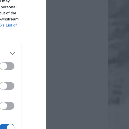
ou may
 personal
out of the
 downstream
B’s List of
daj
awa w