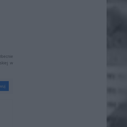
Obecnie
skiej w
wuj