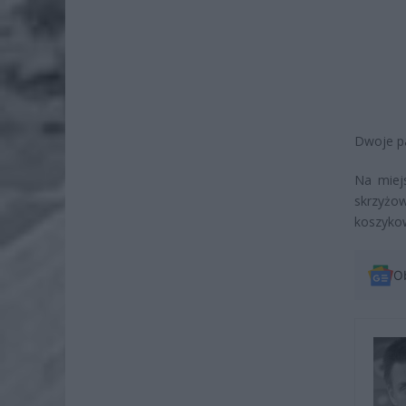
Dwoje pa
Na miejs
skrzyżow
koszykow
O