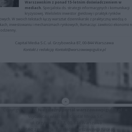
Warszawskim z ponad 15-letnim doświadczeniem w
mediach.
Specjalista ds. strategii informacyjnych i komunikacji
kryzysowej. Wieloletni inwestor giełdowy i praktyk rynków
owych. W swoich tekstach łączy warsztat dziennikarski z praktyczną wiedzą o
kach, inwestowaniu i mechanizmach rynkowych, tłumacząc zawiłości ekonomii 
codzienny.
Capital Media S.C. ul. Grzybowska 87, 00-844 Warszawa
Kontakt z redakcją: Kontakt@warszawawpigulce.pl
Copyright © 2026
Niezależny portal warszawawpigulce.pl
∗
Wydawca i właściciel: Capital Media S.C.
ul. Grzybowska 87, 00-844 Warszawa
Kontakt z redakcją:
Kontakt@warszawawpigulce.pl