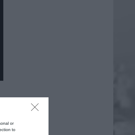
sonal or
ection to