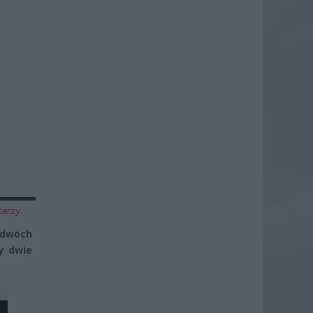
tarzy
a dwóch
y dwie