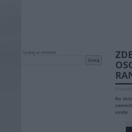
ZD
Szukaj w serwisie
Szukaj
OS
RA
20 paździ
Na skrz
samocho
osoby.