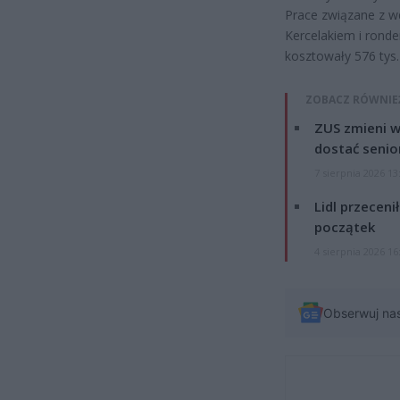
Prace związane z w
Kercelakiem i rond
kosztowały 576 tys.
ZOBACZ RÓWNIE
ZUS zmieni w
dostać senio
7 sierpnia 2026 13
Lidl przeceni
początek
4 sierpnia 2026 16
Obserwuj na