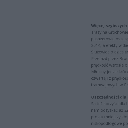
Więcej szybszych 
Trasy na Grochowie 
pasażerowie oszczę
2014, a efekty wida
Służewiec o dziesię
Przejazd przez Bród
prędkość wzrosła o
Młociny jedzie króc
czwartą i z prędkoś
tramwajowych w Po
Oszczędności dla
Są też korzyści dl
nam odzyskać aż 29
prostu mniejszy kł
niskopodłogowe poja