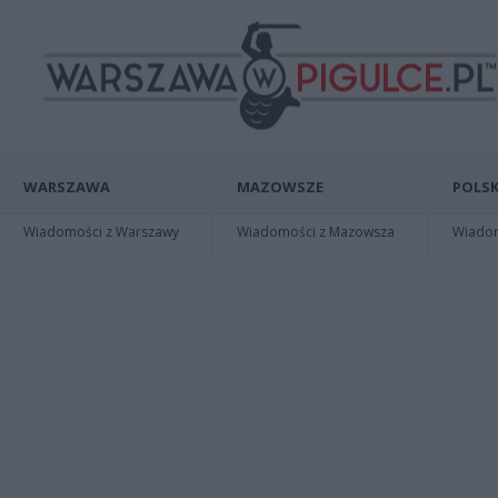
WARSZAWA
MAZOWSZE
POLSK
Wiadomości z Warszawy
Wiadomości z Mazowsza
Wiadomo