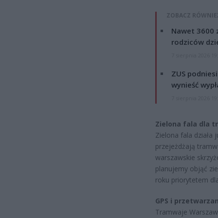
ZOBACZ RÓWNIE
Nawet 3600 z
rodziców dzie
7 sierpnia 2026 19
ZUS podniesie
wynieść wypł
7 sierpnia 2026 19
Zielona fala dla 
Zielona fala działa
przejeżdżają tramwa
warszawskie skrzyżo
planujemy objąć zi
roku priorytetem d
GPS i przetwarza
Tramwaje Warszawski