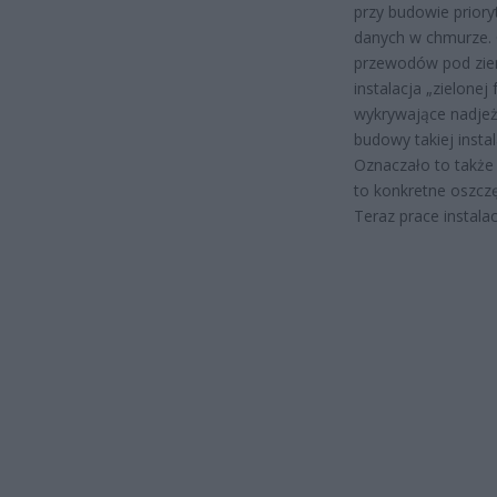
przy budowie prior
danych w chmurze.
przewodów pod ziemi
instalacja „zielonej
wykrywające nadjeż
budowy takiej instal
Oznaczało to także 
to konkretne oszczę
Teraz prace instal