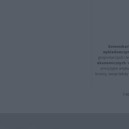
Dziennikar
wykładowczyn
gospodarczych i t
ekonomicznych
.
precyzyjne artyku
branży, swoje tekst
Cap