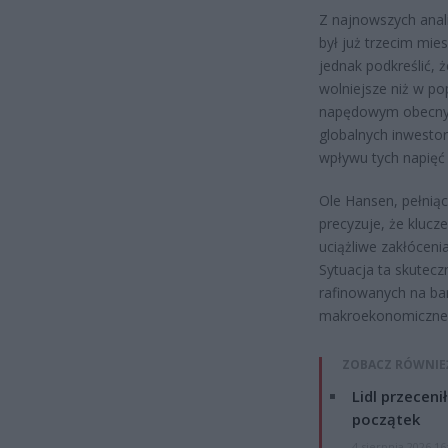
Z najnowszych anal
był już trzecim mie
jednak podkreślić, 
wolniejsze niż w p
napędowym obecnych
globalnych inwestoró
wpływu tych napięć
Ole Hansen, pełniąc
precyzuje, że klucz
uciążliwe zakłóceni
Sytuacja ta skutecz
rafinowanych na ba
makroekonomiczne n
ZOBACZ RÓWNIE
Lidl przeceni
początek
4 sierpnia 2026 16