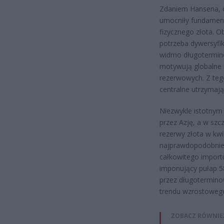
Zdaniem Hansena, o
umocniły fundament
fizycznego złota. O
potrzeba dywersyfik
widmo długoterminow
motywują globalne 
rezerwowych. Z teg
centralne utrzymaj
Niezwykle istotnym
przez Azję, a w szc
rezerwy złota w kwie
najprawdopodobniej
całkowitego import
imponujący pułap 5
przez długotermino
trendu wzrostoweg
ZOBACZ RÓWNIE