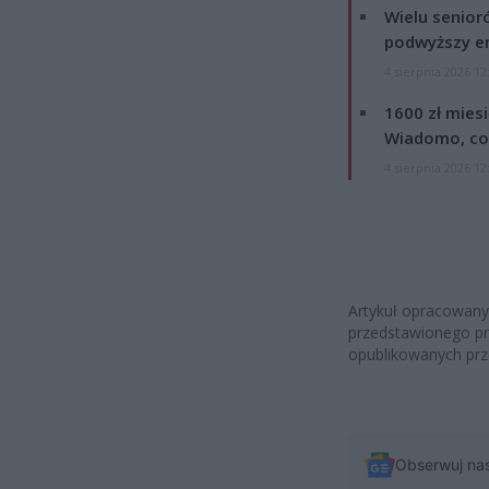
Wielu senior
podwyższy e
4 sierpnia 2026 12
1600 zł mies
Wiadomo, co
4 sierpnia 2026 12
Artykuł opracowany
przedstawionego pr
opublikowanych prz
Obserwuj na