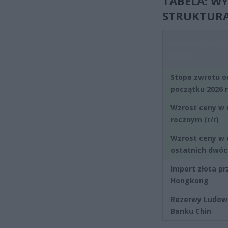
TABELA: WY
STRUKTURA
Wskaźnik rynkowy
popytu
Stopa zwrotu o
początku 2026 
Wzrost ceny w 
rocznym (r/r)
Wzrost ceny w 
ostatnich dwóc
Import złota pr
Hongkong
Rezerwy Ludo
Banku Chin