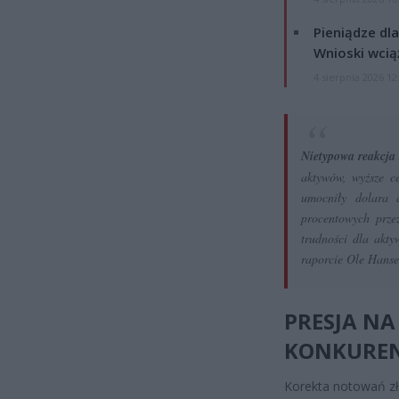
Pieniądze dla
Wnioski wcią
4 sierpnia 2026 12
Nietypowa reakcja 
aktywów, wyższe ce
umocniły dolara a
procentowych prze
trudności dla akt
raporcie Ole Hanse
PRESJA NA
KONKUREN
Korekta notowań zł