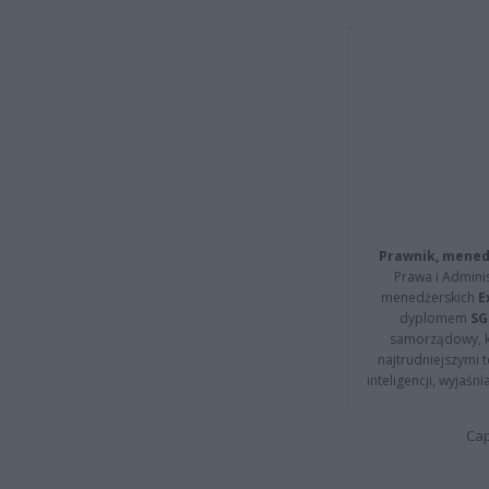
Prawnik, menedż
Prawa i Adminis
menedżerskich
E
dyplomem
SG
samorządowy, kt
najtrudniejszymi t
inteligencji, wyjaś
Cap