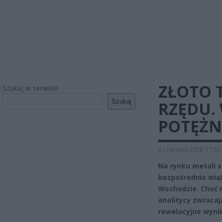
ZŁOTO T
Szukaj w serwisie
Szukaj
RZĘDU.
POTĘŻN
6 czerwca 2026 17:50
Na rynku metali 
bezpośrednio wią
Wschodzie. Choć m
analitycy zwraca
rewelacyjne wyni