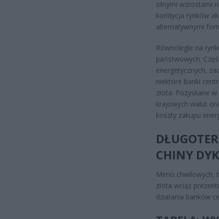
silnymi wzrostami 
kondycja rynków akc
alternatywnymi for
Równolegle na rynku
państwowych. Część
energetycznych, za
niektóre banki cent
złota. Pozyskane w
krajowych walut ora
koszty zakupu energ
DŁUGOTER
CHINY DY
Mimo chwilowych, t
złota wciąż prezent
działania banków ce