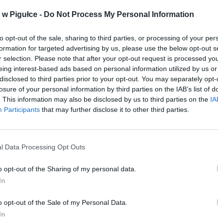
w Pigułce -
Do Not Process My Personal Information
to opt-out of the sale, sharing to third parties, or processing of your per
formation for targeted advertising by us, please use the below opt-out s
r selection. Please note that after your opt-out request is processed y
eing interest-based ads based on personal information utilized by us or
disclosed to third parties prior to your opt-out. You may separately opt-
losure of your personal information by third parties on the IAB’s list of
. This information may also be disclosed by us to third parties on the
IA
Participants
that may further disclose it to other third parties.
l Data Processing Opt Outs
o opt-out of the Sharing of my personal data.
Fot. Centralne Biuro Antykorupcyjne
In
ie trwają przeszukania. Po ich zakończeniu zatrzymani zostaną przewie
o opt-out of the Sale of my Personal Data.
ury Regionalnej we Wrocławiu, gdzie prokurator wykona czynności proc
In
ałem. Zatrzymanym zostaną ogłoszone zarzuty popełnienia szeregu prze