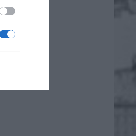
chani w
iązku z
terenie