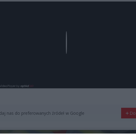
Play
aj nas do preferowanych źródeł w Google
Do