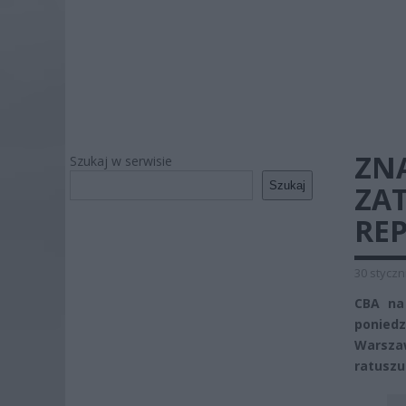
ZN
Szukaj w serwisie
Szukaj
ZA
REP
30 styczn
CBA na
poniedz
Warszaw
ratuszu