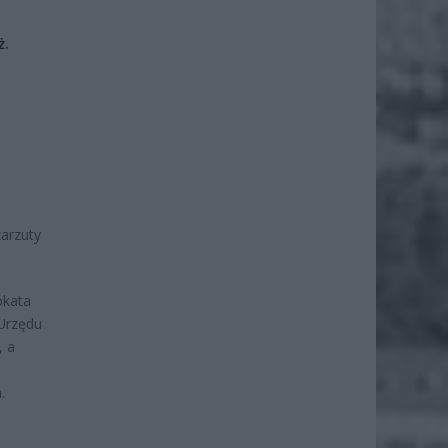
ż.
zarzuty
okata
Urzędu
, a
.