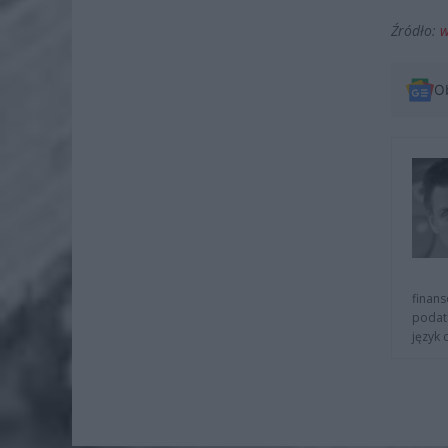
Źródło:
w
O
finans
podat
język 