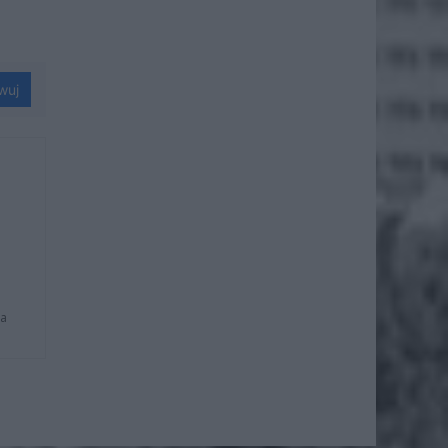
wuj
na