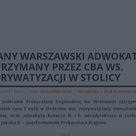
ANY WARSZAWSKI ADWOKA
TRZYMANY PRZEZ CBA WS.
RYWATYZACJI W STOLICY
ia 2017 10:49
|
Autor:
Michał Wierzbicki
|
Aktualności
|
Brak komentarzy
 polecenie Prokuratury Regionalnej we Wrocławiu zatrzy
iałek rano 5 osób w śledztwie dot. reprywatyzacji nierucho
ie, m.in. adwokata Roberta N. i b. wicedyrektora w stoł
 Jakuba R. – poinformowała Prokuratura Krajowa.
REKLAMA