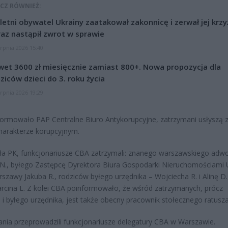
CZ RÓWNIEŻ:
letni obywatel Ukrainy zaatakował zakonnicę i zerwał jej krzy
az nastąpił zwrot w sprawie
erpnia 2026 15:40
et 3600 zł miesięcznie zamiast 800+. Nowa propozycja dla
ziców dzieci do 3. roku życia
erpnia 2026 19:29
formowało PAP Centralne Biuro Antykorupcyjne, zatrzymani usłyszą 
charakterze korupcyjnym.
ła PK, funkcjonariusze CBA zatrzymali: znanego warszawskiego adw
N., byłego Zastępcę Dyrektora Biura Gospodarki Nieruchomościami 
rszawy Jakuba R., rodziców byłego urzędnika – Wojciecha R. i Alinę D.
rcina L. Z kolei CBA poinformowało, że wśród zatrzymanych, prócz
 i byłego urzędnika, jest także obecny pracownik stołecznego ratusza
nia przeprowadzili funkcjonariusze delegatury CBA w Warszawie.