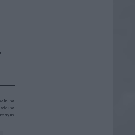
T
mało w
mości w
ecznym