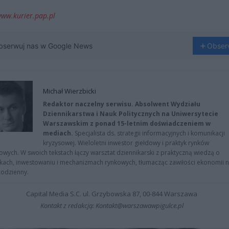
ww.kurier.pap.pl
bserwuj nas w Google News
Obser
Michał Wierzbicki
Redaktor naczelny serwisu. Absolwent Wydziału
Dziennikarstwa i Nauk Politycznych na Uniwersytecie
Warszawskim z ponad 15-letnim doświadczeniem w
mediach.
Specjalista ds. strategii informacyjnych i komunikacji
kryzysowej. Wieloletni inwestor giełdowy i praktyk rynków
owych. W swoich tekstach łączy warsztat dziennikarski z praktyczną wiedzą o
kach, inwestowaniu i mechanizmach rynkowych, tłumacząc zawiłości ekonomii 
codzienny.
Capital Media S.C. ul. Grzybowska 87, 00-844 Warszawa
Kontakt z redakcją: Kontakt@warszawawpigulce.pl