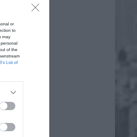
sonal or
ection to
ou may
 personal
out of the
 downstream
B’s List of
zieni do
esowe z
stępstw