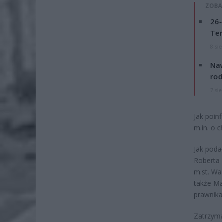
ZOBA
26-
Ter
8 si
Naw
rod
7 si
Jak poin
m.in. o 
Jak poda
Roberta 
m.st. Wa
także Ma
prawnika
Zatrzyma