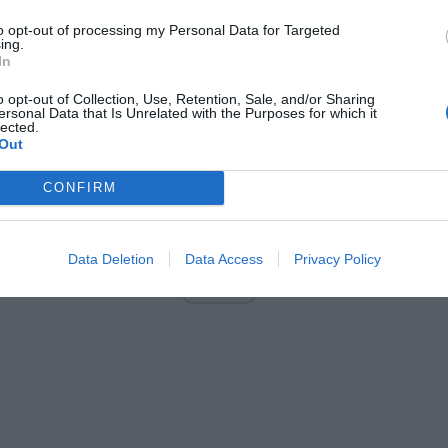
ych z reprywatyzacją nieruchomości. Zostaną oni także przesłu
to opt-out of processing my Personal Data for Targeted
erze podejrzanych. Dzisiejsze zatrzymania zostały dokonane w zw
ing.
In
aniem przygotowawczym dotyczącym reprywatyzacji nieruchomości na 
rszawy
” – napisała w komunikacie Prokuratura Krajowa.
o opt-out of Collection, Use, Retention, Sale, and/or Sharing
ersonal Data that Is Unrelated with the Purposes for which it
lected.
Out
CONFIRM
ad
Data Deletion
Data Access
Privacy Policy