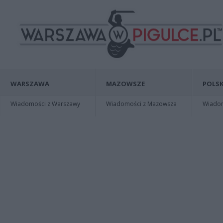
WARSZAWA
MAZOWSZE
POLSK
Wiadomości z Warszawy
Wiadomości z Mazowsza
Wiadomo