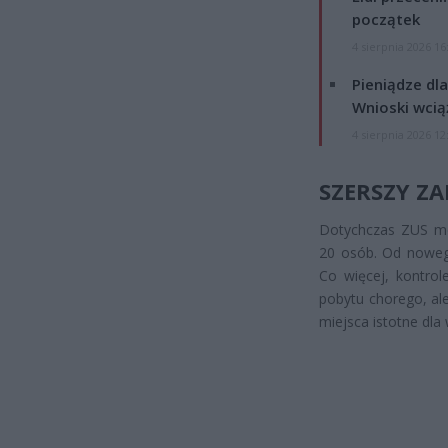
początek
4 sierpnia 2026 16
Pieniądze dla
Wnioski wcią
4 sierpnia 2026 12
SZERSZY Z
Dotychczas ZUS móg
20 osób. Od nowego
Co więcej, kontrol
pobytu chorego, ale
miejsca istotne dla