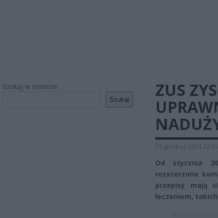
ZUS ZY
Szukaj w serwisie
Szukaj
UPRAWN
NADUŻY
29 grudnia 2024 22:35
Od stycznia 20
rozszerzone komp
przepisy mają u
leczeniem, takic