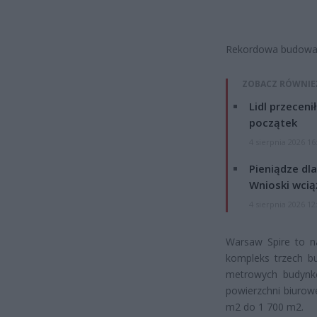
Rekordowa budowa
ZOBACZ RÓWNIE
Lidl przeceni
początek
4 sierpnia 2026 16
Pieniądze dla
Wnioski wcią
4 sierpnia 2026 12
Warsaw Spire to na
kompleks trzech b
metrowych budynkó
powierzchni biurow
m2 do 1 700 m2.