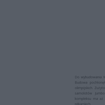
Do wybudowania Wa
Budowa pochłonę
olimpijskich. Zuży
samolotów Jumbo 
kompleksu ma aż 5
piłkarskich.