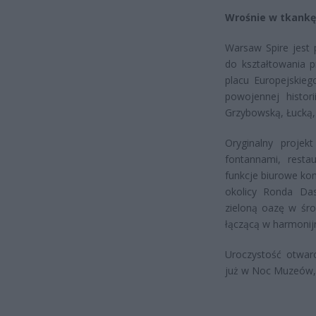
Wrośnie w tkankę
Warsaw Spire jest 
do kształtowania pr
placu Europejskieg
powojennej histori
Grzybowską, Łucką,
Oryginalny projek
fontannami, restau
funkcje biurowe kom
okolicy Ronda Das
zieloną oazę w śro
łączącą w harmonijn
Uroczystość otwar
już w Noc Muzeów,