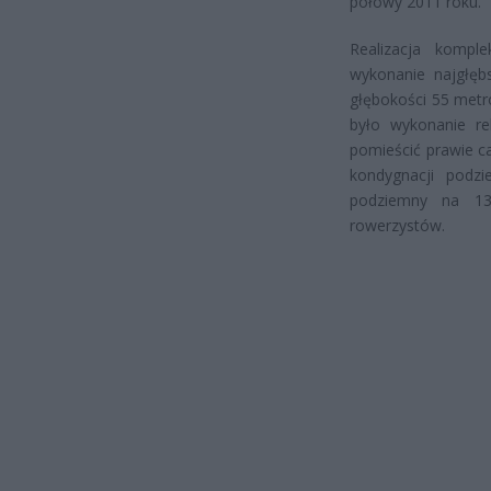
połowy 2011 roku.
Realizacja kompl
wykonanie najgłębs
głębokości 55 metr
było wykonanie r
pomieścić prawie c
kondygnacji podzi
podziemny na 13
rowerzystów.