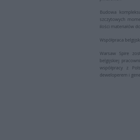
Budowa kompleksu
szczytowych mome
ilości materiałów d
Współpraca belgijski
Warsaw Spire zost
belgijskiej pracow
współpracy z Pols
deweloperem i gene