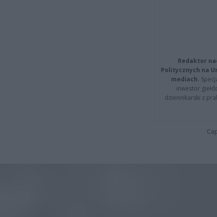
Redaktor na
Politycznych na 
mediach.
Specja
inwestor giełd
dziennikarski z pr
Cap