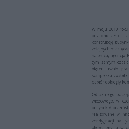
W maju 2013 roku 
poziomu zero – za
konstrukcję budynk
kolejnych miesiąca
najemca, agencja F
tym samym czasie 
pięter, trwały pr
kompleksu została
odbiór dobiegły koń
Od samego początk
wieżowego. W cze
budynek A przerósł
realizowane w inno
kondygnacji na ty
ukończony, a w os