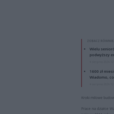
ZOBACZ RÓWNIE
Wielu senior
podwyższy e
4 sierpnia 2026 12
1600 zł mies
Wiadomo, co
4 sierpnia 2026 12
Kroki milowe budo
Prace na działce Wa