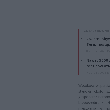
ZOBACZ RÓWNIE
26-letni obyw
Teraz nastąp
8 sierpnia 2026 15
Nawet 3600 z
rodziców dzie
7 sierpnia 2026 19
Wysokość wsparcia 
stanowi około sz
gospodarce narodow
bezpośrednie kosz
mieszkania w no