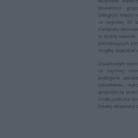
wszystkim koniecz
działalności gos
Odległość między 
co najmniej 80 k
transportu zbiorowe
to istotny warunek,
potrzebujących pom
mogliby dojeżdżać 
Dodatkowym wymogi
co najmniej mini
podleganie ubezpi
zatrudnieniu, wy
gospodarczą przez
środki publiczne zo
trwałej aktywizacj