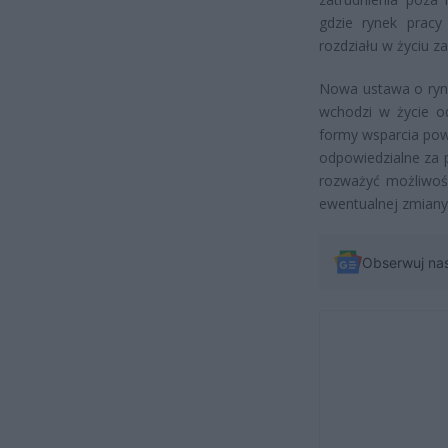
gdzie rynek pracy
rozdziału w życiu 
Nowa ustawa o rynk
wchodzi w życie o
formy wsparcia pow
odpowiedzialne za 
rozważyć możliwośc
ewentualnej zmiany
Obserwuj na