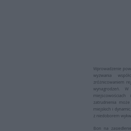
Wprowadzenie pows
wyzwania współ
zróżnicowaniem re
wynagrodzeń. W 
miejscowościach 
zatrudnienia może
miejskich i dynamic
z niedoborem wykw
Bon na zasiedlen