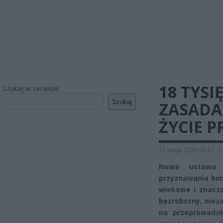
18 TYS
Szukaj w serwisie
Szukaj
ZASADA
ŻYCIE 
21 maja 2025 00:21
|
Nowa ustawa w
przyznawania bon
wiekowe i znacz
bezrobotny, niez
na przeprowadzk