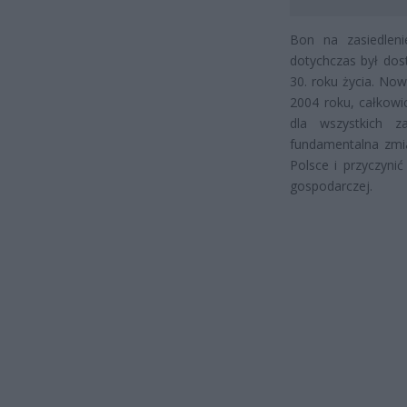
Bon na zasiedlen
dotychczas był dos
30. roku życia. No
2004 roku, całkowi
dla wszystkich z
fundamentalna zmia
Polsce i przyczyni
gospodarczej.