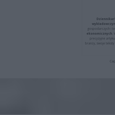
Dziennikar
wykładowczyn
gospodarczych i t
ekonomicznych
.
precyzyjne artyku
branży, swoje tekst
Cap