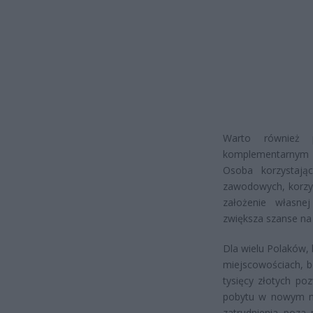
Warto również p
komplementarnym 
Osoba korzystają
zawodowych, korzys
założenie własne
zwiększa szanse na
Dla wielu Polaków, 
miejscowościach, b
tysięcy złotych po
pobytu w nowym mi
zatrudnienia poza