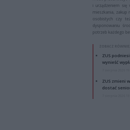
i urządzeniem się
mieszkania, zakup 
osobistych czy t
dysponowaniu śro
potrzeb każdego ben
ZOBACZ RÓWNIE
ZUS podniesie
wynieść wypł
7 sierpnia 2026 19
ZUS zmieni w
dostać senio
7 sierpnia 2026 13