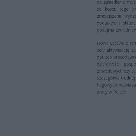
na zasiedlenie moż
że koszt tego pr
zmniejszeniu wyda
podatków i składe
podejmą zatrudnien
Nowa ustawa o rynk
celu aktywizację z
potrzeb pracodawcó
działalność gosp
zawodowych czy te
szczególnie trudnej
flagowych rozwiąza
pracy w Polsce.