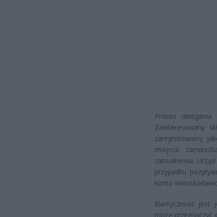
Proces ubiegania 
Zainteresowany s
zarejestrowany ja
miejsca zamiesz
zatrudnieniu. Urzą
przypadku pozytywn
konto wnioskodawcy
Elastyczność jest
może przeznaczyć o