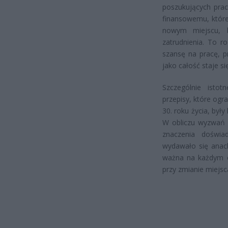
poszukujących prac
finansowemu, które
nowym miejscu, b
zatrudnienia. To r
szansę na pracę, 
jako całość staje si
Szczególnie istot
przepisy, które ogr
30. roku życia, by
W obliczu wyzwań 
znaczenia doświa
wydawało się anac
ważna na każdym et
przy zmianie miejsc