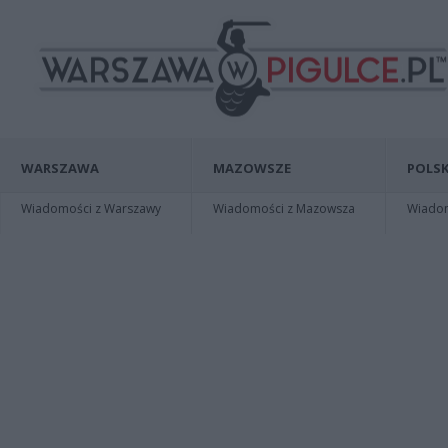
WARSZAWA
MAZOWSZE
POLSK
Wiadomości z Warszawy
Wiadomości z Mazowsza
Wiadomo