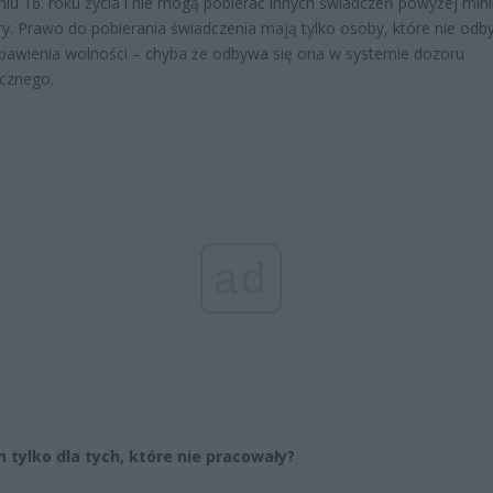
iu 16. roku życia i nie mogą pobierać innych świadczeń powyżej min
y. Prawo do pobierania świadczenia mają tylko osoby, które nie odb
bawienia wolności – chyba że odbywa się ona w systemie dozoru
icznego.
ad
 tylko dla tych, które nie pracowały?