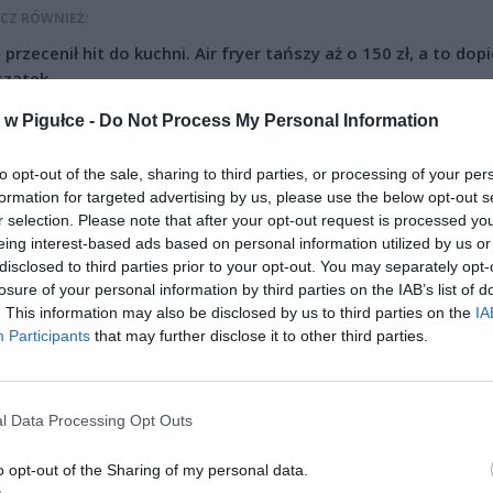
CZ RÓWNIEŻ:
l przecenił hit do kuchni. Air fryer tańszy aż o 150 zł, a to dop
czątek
erpnia 2026 16:06
w Pigułce -
Do Not Process My Personal Information
niądze dla milionów polskich rodzin. ZUS wypłacił już 173 mln z
oski wciąż można składać
to opt-out of the sale, sharing to third parties, or processing of your per
formation for targeted advertising by us, please use the below opt-out s
erpnia 2026 12:56
r selection. Please note that after your opt-out request is processed y
eing interest-based ads based on personal information utilized by us or
disclosed to third parties prior to your opt-out. You may separately opt-
losure of your personal information by third parties on the IAB’s list of
. This information may also be disclosed by us to third parties on the
IA
Participants
that may further disclose it to other third parties.
ad
l Data Processing Opt Outs
o opt-out of the Sharing of my personal data.