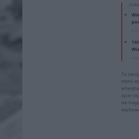
ZOBA
Wie
po
4 si
160
Wi
4 si
Tu zaczy
mimo wy
emerytur
życie ci
nie mają
wychował