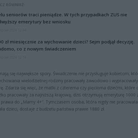
CZ RÓWNIEŻ:
lu seniorów traci pieniądze. W tych przypadkach ZUS nie
dwyższy emerytury bez wniosku
erpnia 2026 12:34
0 zł miesięcznie za wychowanie dzieci? Sejm podjął decyzję.
adomo, co z nowym świadczeniem
erpnia 2026 12:16
nają się największe spory. Świadczenie nie przysługuje kobietom, któ
chowania wielodzietnej rodziny pracowały zawodowo i wypracowały
ę. Zdarza się więc, że matki z czterema czy pięcioma dziećmi, które 
ężko pracowały za najniższą krajową, dziś otrzymują emeryturę 1000 zł
 prawa do „Mamy 4+”. Tymczasem osoba, która nigdy nie pracowała,
a dzieci, dostaje z budżetu państwa prawie 1880 zł.