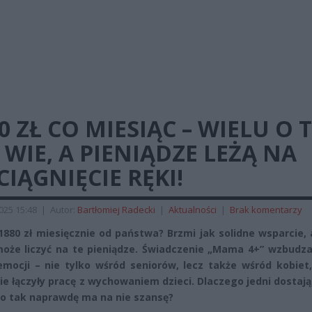
0 ZŁ CO MIESIĄC – WIELU O 
 WIE, A PIENIĄDZE LEŻĄ NA
IĄGNIĘCIE RĘKI!
2025 15:48
|
Autor:
Bartłomiej Radecki
|
Aktualności
|
Brak komentarzy
1880 zł miesięcznie od państwa? Brzmi jak solidne wsparcie, 
oże liczyć na te pieniądze. Świadczenie „Mama 4+” wzbudza
emocji – nie tylko wśród seniorów, lecz także wśród kobiet
cie łączyły pracę z wychowaniem dzieci. Dlaczego jedni dostają,
kto tak naprawdę ma na nie szansę?