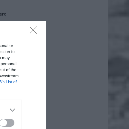
iero
ł.
sonal or
ection to
ou may
 personal
out of the
 downstream
B’s List of