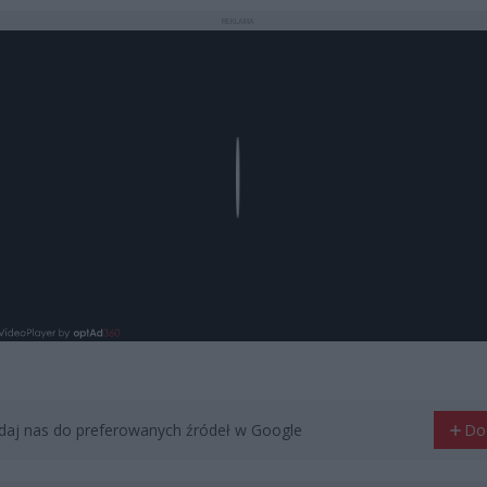
REKLAMA
Play
aj nas do preferowanych źródeł w Google
Do