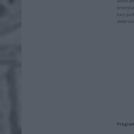
ukończen
emerytur
kary poz
elektron
Program