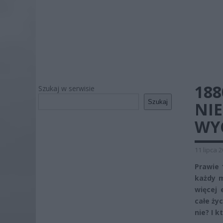
188
Szukaj w serwisie
Szukaj
NIE
WYC
11 lipca 
Prawie 
każdy m
więcej 
całe ży
nie? I 