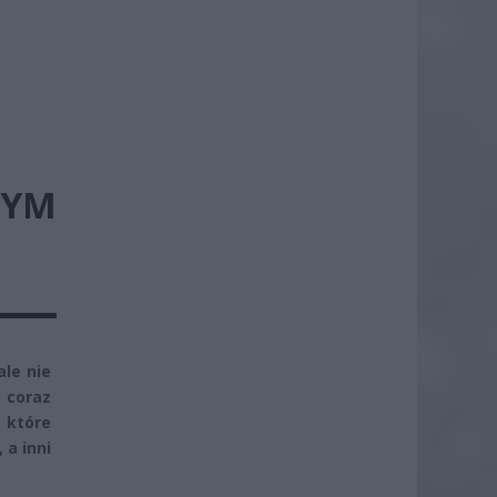
TYM
ale nie
 coraz
, które
 a inni