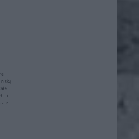
re
 niską
całe
 – i
 ale