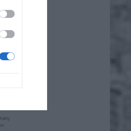
ł
ci i
a te
rzez
óre
odzinę
talny
 po