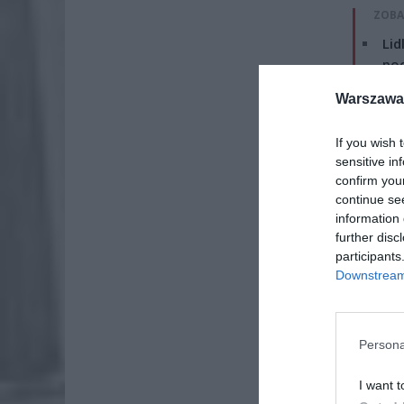
ZOBA
Lid
po
4 si
Warszawa 
Pie
Wni
If you wish 
sensitive in
4 si
confirm you
continue se
information 
further disc
participants
Downstream 
Persona
I want t