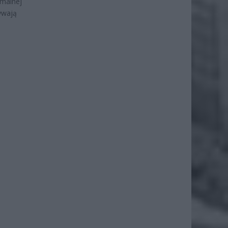
imalnej
ywają