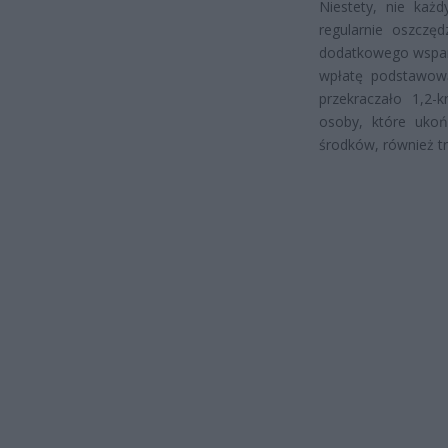
Niestety, nie każ
regularnie oszczęd
dodatkowego wsparc
wpłatę podstawową
przekraczało 1,2-k
osoby, które ukoń
środków, również t