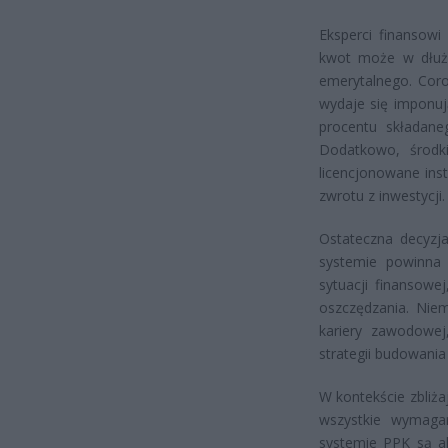
Eksperci finansowi
kwot może w dłuższ
emerytalnego. Coro
wydaje się imponuj
procentu składane
Dodatkowo, środk
licencjonowane ins
zwrotu z inwestycji.
Ostateczna decyzj
systemie powinna 
sytuacji finansowe
oszczędzania. Niem
kariery zawodowe
strategii budowania
W kontekście zbliża
wszystkie wymag
systemie PPK są ak