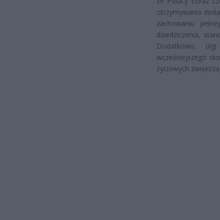
że Polacy coraz cz
otrzymywania doda
zachowaniu pełne
dziedziczenia, sta
Dodatkowo, ulg
wcześniejszego sko
życiowych zwiększaj