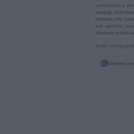
uczestnictwa w pro
swojego pracodawc
rachunek PPK. Pami
jeśli spełniasz wa
składania dodatko
źródło: serwisy.gaz
Obserwuj na