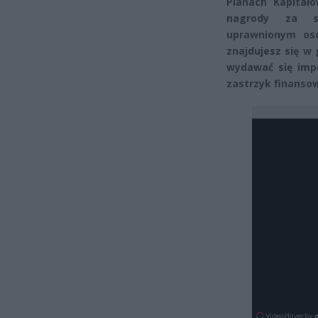
Planach Kapitał
nagrody za sy
uprawnionym oso
znajdujesz się w
wydawać się impo
zastrzyk finansow