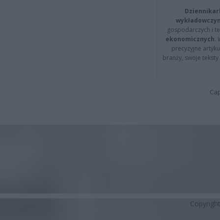
Dziennikar
wykładowczyn
gospodarczych i t
ekonomicznych
.
precyzyjne artyku
branży, swoje tekst
Cap
Copyrigh