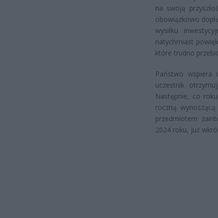
na swoją przyszło
obowiązkowo dopła
wysiłku inwestyc
natychmiast powięk
które trudno przebi
Państwo wspiera 
uczestnik otrzymu
Następnie, co roku
roczną wynoszącą 
przedmiotem zainte
2024 roku, już wkr