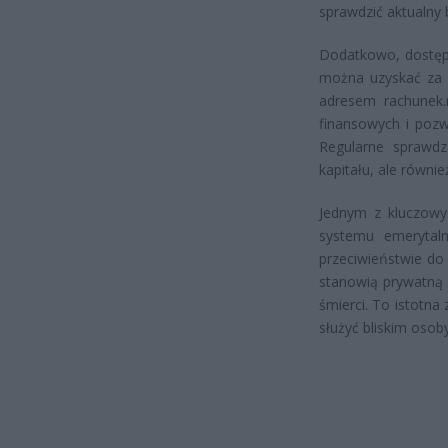
sprawdzić aktualny b
Dodatkowo, dostęp
można uzyskać za 
adresem rachunek.m
finansowych i poz
Regularne sprawdz
kapitału, ale równi
Jednym z kluczowy
systemu emerytaln
przeciwieństwie d
stanowią prywatną 
śmierci. To istotna
służyć bliskim osob