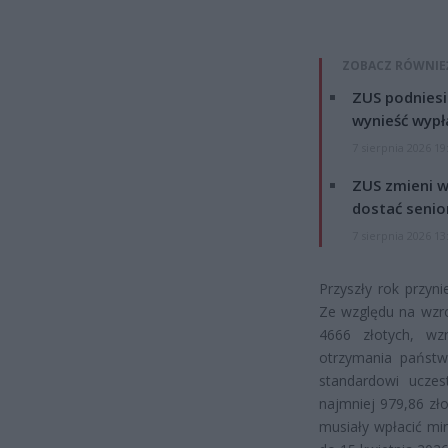
ZOBACZ RÓWNIE
ZUS podniesie
wynieść wypł
7 sierpnia 2026 19
ZUS zmieni w
dostać senio
7 sierpnia 2026 13
Przyszły rok przyn
Ze względu na wzr
4666 złotych, wz
otrzymania państw
standardowi ucze
najmniej 979,86 zł
musiały wpłacić mi