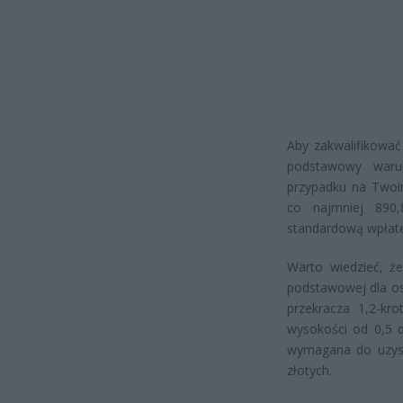
Aby zakwalifikować
podstawowy waru
przypadku na Twoi
co najmniej 890,
standardową wpłat
Warto wiedzieć, ż
podstawowej dla os
przekracza 1,2-kr
wysokości od 0,5 d
wymagana do uzyska
złotych.