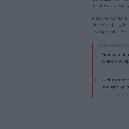
dokumentów w przys
Masowa wymiana 
identyfikacji, g
rozwiązaniami, taki
ZOBACZ RÓWNIE
Pieniądze dla
Wnioski wcią
4 sierpnia 2026 12
Wielu senior
podwyższy e
4 sierpnia 2026 12