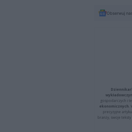
Obserwuj na
Dziennikar
wykładowczyn
gospodarczych i t
ekonomicznych
.
precyzyjne artyku
branży, swoje tekst