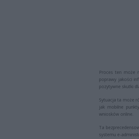
Proces ten może ró
poprawy jakości in
pozytywne skutki dl
Sytuacja ta może r
jak mobilne punkt
wniosków online.
Ta bezprecedensow
systemu e-administr