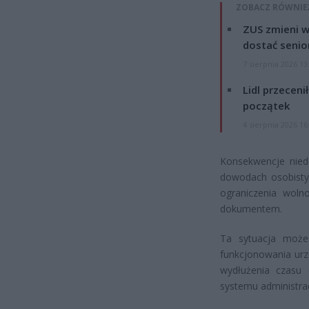
ZOBACZ RÓWNIE
ZUS zmieni w
dostać senio
7 sierpnia 2026 13
Lidl przeceni
początek
4 sierpnia 2026 16
Konsekwencje nie
dowodach osobistyc
ograniczenia woln
dokumentem.
Ta sytuacja może 
funkcjonowania urz
wydłużenia czasu
systemu administra