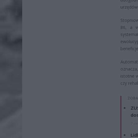
urzędów
Stopnio
86, a w
systema
ewolucy
beneficj
Automat
oznacza
istotne 
czy rehab
ZOBA
ZUS
dos
7 si
Lid