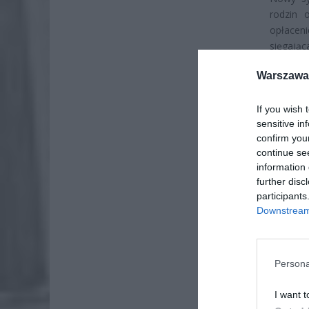
rodzin 
opłaceni
sięgają
miesięcz
Warszawa 
If you wish 
sensitive in
confirm you
continue se
information 
further disc
participants
Downstream 
Persona
I want t