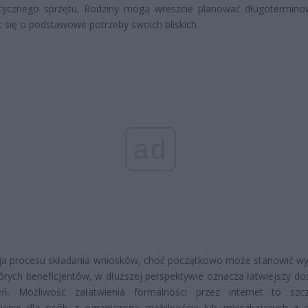
istycznego sprzętu. Rodziny mogą wreszcie planować długotermino
 się o podstawowe potrzeby swoich bliskich.
ad
cja procesu składania wniosków, choć początkowo może stanowić w
tórych beneficjentów, w dłuższej perspektywie oznacza łatwiejszy do
eń. Możliwość załatwienia formalności przez internet to szc
ienie dla osób z ograniczoną mobilnością lub mieszkających z 