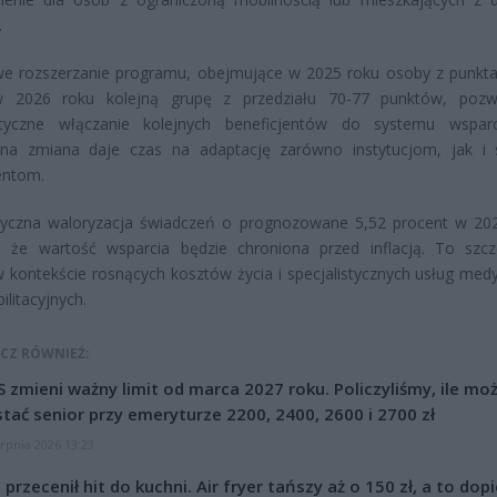
.
we rozszerzanie programu, obejmujące w 2025 roku osoby z punkta
 2026 roku kolejną grupę z przedziału 70-77 punktów, pozw
tyczne włączanie kolejnych beneficjentów do systemu wsparc
jna zmiana daje czas na adaptację zarówno instytucjom, jak 
entom.
yczna waloryzacja świadczeń o prognozowane 5,52 procent w 20
, że wartość wsparcia będzie chroniona przed inflacją. To szcz
w kontekście rosnących kosztów życia i specjalistycznych usług med
ilitacyjnych.
CZ RÓWNIEŻ:
 zmieni ważny limit od marca 2027 roku. Policzyliśmy, ile mo
tać senior przy emeryturze 2200, 2400, 2600 i 2700 zł
erpnia 2026 13:23
l przecenił hit do kuchni. Air fryer tańszy aż o 150 zł, a to dop