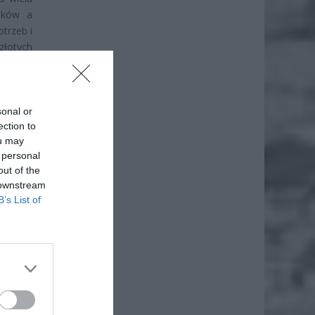
eków a
trzeb i
złotych
sonal or
ection to
ou may
 personal
out of the
 downstream
B’s List of