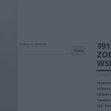
391
Szukaj w serwisie
Szukaj
ZO
WSP
3 lutego 
Przeło
otwier
świadcz
fundame
tak ko