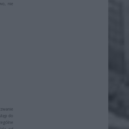
wo, nie
yzwanie
stęp do
zególne
dala od