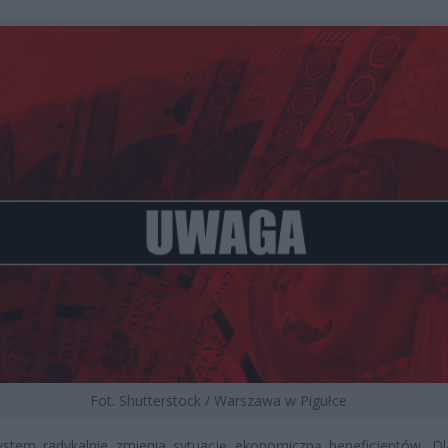
Fot. Shutterstock / Warszawa w Pigułce
stem radykalnie zmienia sytuację ekonomiczną beneficjentów. Dl