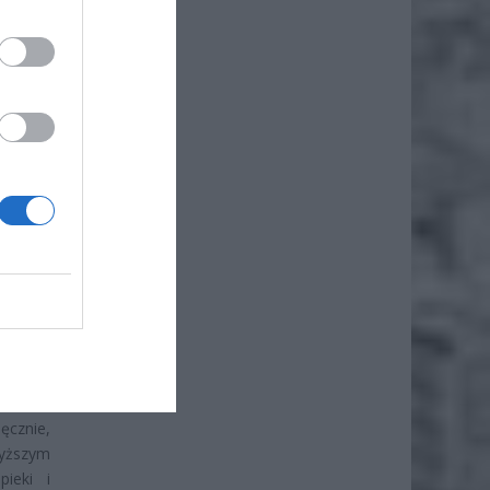
go. To
soby z
alność
 wielu
egracji
ęcznie,
yższym
ieki i