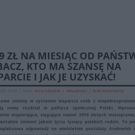
9 ZŁ NA MIESIĄC OD PAŃST
BACZ, KTO MA SZANSĘ NA
ARCIE I JAK JE UZYSKAĆ!
2025 10:38
|
Autor:
Anna Szkutnik
|
Aktualności
|
Brak komentarzy
mowe zmiany w systemie wsparcia osób z niepełnosprawno
ają nowy rozdział w polityce społecznej Polski. Wprow
enie wspierające, sięgające nawet 3919 złotych miesięcznie
ntalnie zmienić jakość życia tysięcy polskich rodzin. To p
mpleksowa odpowiedź na wieloletnie postulaty środowisk 