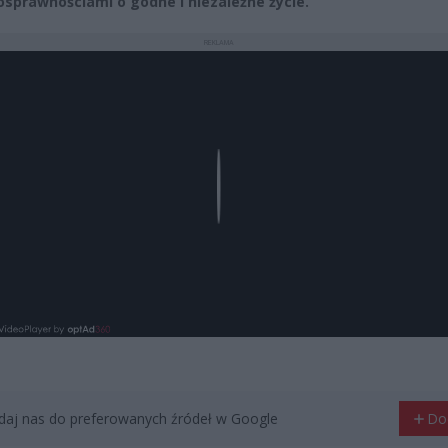
osprawnościami o godne i niezależne życie.
REKLAMA
Play
aj nas do preferowanych źródeł w Google
Do