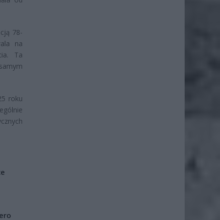
cją 78-
ala na
ia. Ta
i samym
25 roku
ególnie
ycznych
że
iero