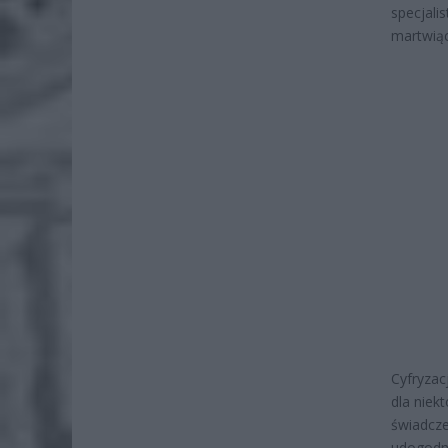
specjal
martwiąc
Cyfryza
dla niek
świadcz
udogodn