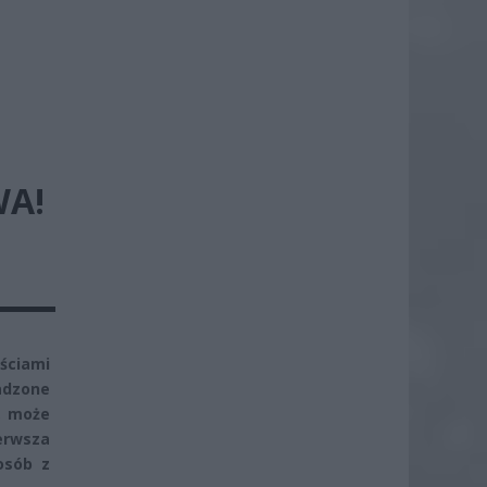
WA!
ściami
adzone
, może
ierwsza
osób z