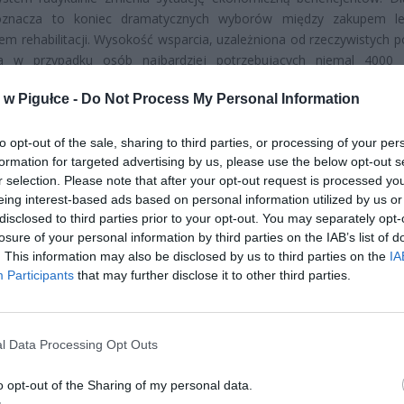
oznacza to koniec dramatycznych wyborów między zakupem l
em rehabilitacji. Wysokość wsparcia, uzależniona od rzeczywistych po
ca w przypadku osób najbardziej potrzebujących niemal 4000 
nie, pozwala na godne życie i rozwój osobisty.
w Pigułce -
Do Not Process My Personal Information
to opt-out of the sale, sharing to third parties, or processing of your per
formation for targeted advertising by us, please use the below opt-out s
r selection. Please note that after your opt-out request is processed y
eing interest-based ads based on personal information utilized by us or
disclosed to third parties prior to your opt-out. You may separately opt-
ad
losure of your personal information by third parties on the IAB’s list of
. This information may also be disclosed by us to third parties on the
IA
Participants
that may further disclose it to other third parties.
l Data Processing Opt Outs
o opt-out of the Sharing of my personal data.