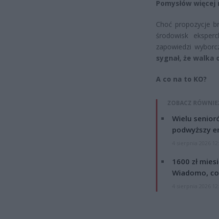
Pomysłów więcej n
Choć propozycje br
środowisk eksperc
zapowiedzi wyborc
sygnał, że walka 
A co na to KO?
ZOBACZ RÓWNIE
Wielu senior
podwyższy e
4 sierpnia 2026 12
1600 zł mies
Wiadomo, co
4 sierpnia 2026 12