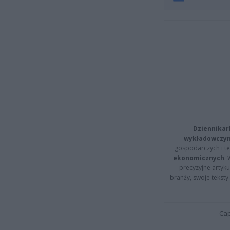
Dziennikar
wykładowczyn
gospodarczych i t
ekonomicznych
.
precyzyjne artyku
branży, swoje tekst
Cap