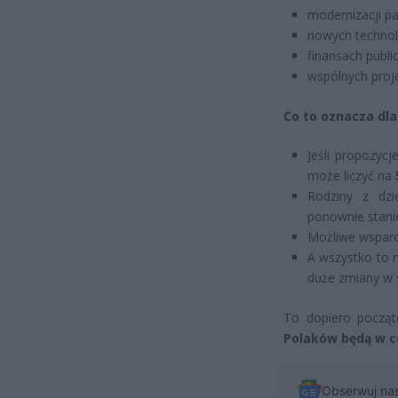
modernizacji p
nowych technol
finansach publi
wspólnych proj
Co to oznacza dla
Jeśli propozycj
może liczyć na
Rodziny z dz
ponownie stani
Możliwe wsparc
A wszystko to m
duże zmiany w
To dopiero począt
Polaków będą w c
Obserwuj na