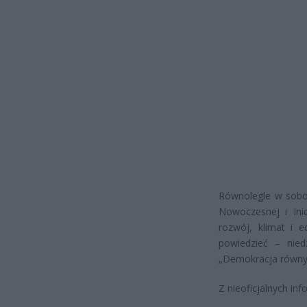
Równolegle w sobot
Nowoczesnej i Ini
rozwój, klimat i e
powiedzieć – nie
„Demokracja równy
Z nieoficjalnych inf