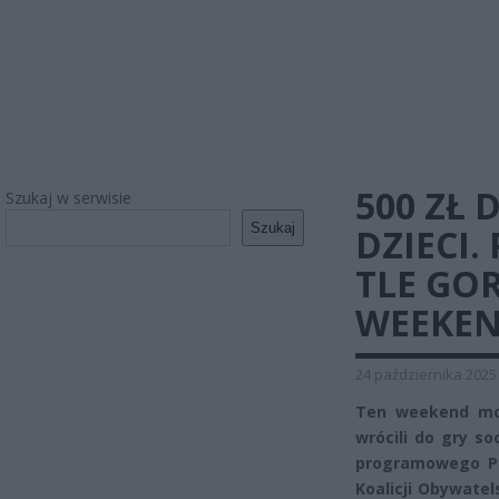
500 ZŁ 
Szukaj w serwisie
Szukaj
DZIECI.
TLE GO
WEEKE
24 października 2025
Ten weekend moż
wrócili do gry s
programowego Pr
Koalicji Obywatel