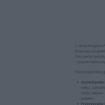
Z okazji kongresu 
propozycji program
Choć partia zastrze
– jeszcze więcej ws
Wśród najbardziej g
Dochód podsta
wieku, zatrudn
Dietla zakłada
podatku.
Progresywne 8