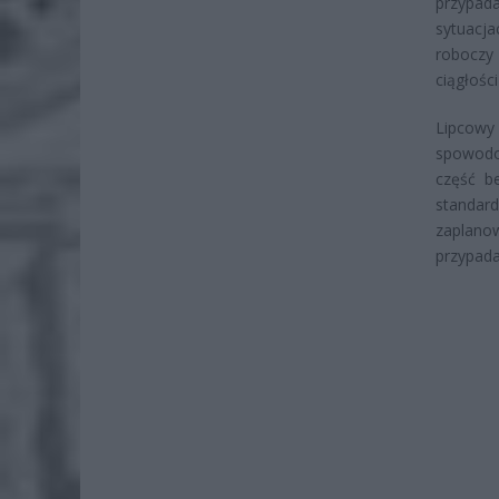
przypad
sytuacj
roboczy 
ciągłośc
Lipcowy
spowodo
część b
standar
zaplanow
przypada