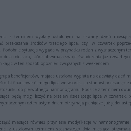
jenci z terminem wypłaty ustalonym na czwarty dzień miesią
ać przekazania środków trzeciego lipca, czyli w czwartek poprze
. Podobnie sytuacja wygląda w przypadku rodzin z wyznaczonym t
 dnia miesiąca, które otrzymają swoje świadczenia już czwartego 
unikając w ten sposób opóźnień związanych z weekendem.
grupa beneficjentów, mająca ustaloną wypłatę na dziewiąty dzień mi
środki finansowe ósmego lipca we wtorek, co stanowi przesunięcie 
 stosunku do pierwotnego harmonogramu. Rodzice z terminem dwu
siąca będą mogli liczyć na przelew dziesiątego lipca w czwartek, 
 wyznaczonym czternastym dniem otrzymają pieniądze już jedenasteg
 część miesiąca również przyniesie modyfikacje w harmonogramie 
jenci z ustalonym terminem szesnastego dnia miesiąca otrzymaj