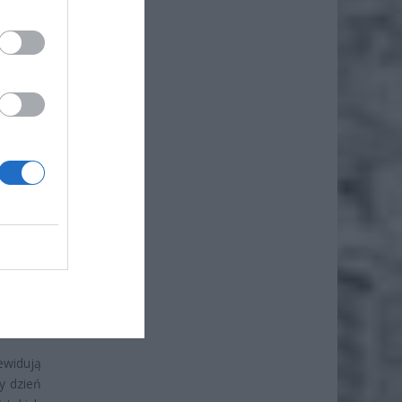
widują
y dzień