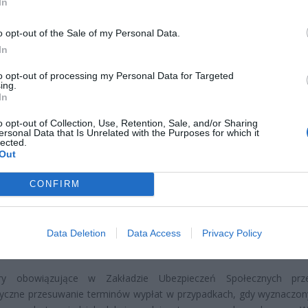
In
o opt-out of the Sale of my Personal Data.
In
to opt-out of processing my Personal Data for Targeted
ing.
In
o opt-out of Collection, Use, Retention, Sale, and/or Sharing
CZ RÓWNIEŻ:
ersonal Data that Is Unrelated with the Purposes for which it
lected.
et 3600 zł miesięcznie zamiast 800+. Nowa propozycja dla
Out
ziców dzieci do 3. roku życia
erpnia 2026 19:29
CONFIRM
 podniesie próg 500 plus dla seniorów. Policzyliśmy, ile może
ieść wypłata przy emeryturze od 2200 do 2700 zł
Data Deletion
Data Access
Privacy Policy
erpnia 2026 19:14
ry obowiązujące w Zakładzie Ubezpieczeń Społecznych prze
yczne przesuwanie terminów wypłat w przypadkach, gdy wyznaczon