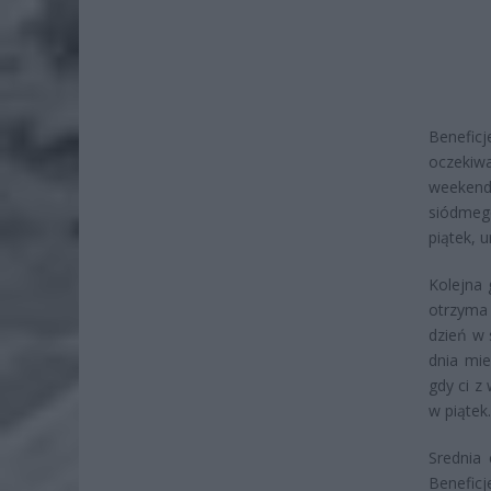
Benefic
oczekiw
weekend
siódmego
piątek, 
Kolejna 
otrzyma 
dzień w
dnia mie
gdy ci z
w piątek.
Srednia
Benefic