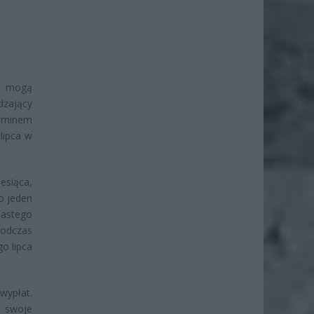
ca mogą
dzający
erminem
lipca w
esiąca,
o jeden
nastego
podczas
o lipca
wypłat.
ą swoje