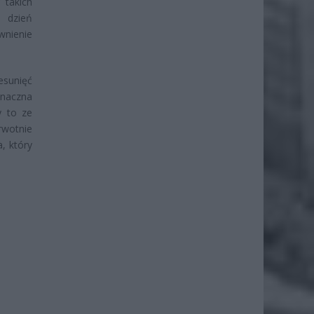
 takich
i dzień
wnienie
esunięć
znaczna
y to ze
rwotnie
, który