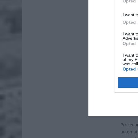
Opted 
I want t
Opted 
I want 
Advertis
Opted 
I want t
ZOBA
of my P
was col
Naw
Opted 
rod
7 si
ZUS
wyn
7 si
Procedu
automat