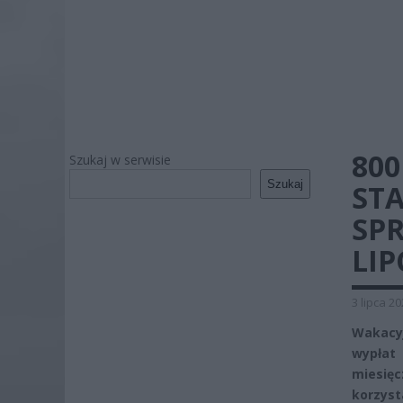
800
Szukaj w serwisie
Szukaj
ST
SP
LIP
3 lipca 2
Wakacy
wypłat
miesię
korzys