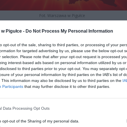
Fot. Warszawa w Pigułce
wypłat świadczenia rodzinnego funkcjonuje w oparciu o dziesięć 
w Pigułce -
Do Not Process My Personal Information
w miesięcznych, które zostały ustalone przez Zakład Ubezp
znych w sposób zapewniający równomierne rozłożenie obci
to opt-out of the sale, sharing to third parties, or processing of your per
nego oraz płynność finansową całego systemu. Te terminy obejmują
formation for targeted advertising by us, please use the below opt-out s
, siódmy, dziewiąty, dwunasty, czternasty, szesnasty, osie
r selection. Please note that after your opt-out request is processed y
sty oraz dwudziesty drugi dzień każdego miesiąca kalendarzoweg
eing interest-based ads based on personal information utilized by us or
neficjenci nie mają możliwości wpływania na przydzielony im ko
disclosed to third parties prior to your opt-out. You may separately opt-
ypłaty.
losure of your personal information by third parties on the IAB’s list of
. This information may also be disclosed by us to third parties on the
IA
Participants
that may further disclose it to other third parties.
l Data Processing Opt Outs
o opt-out of the Sharing of my personal data.
ad