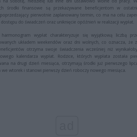
a na sobotę, niedzielę lub inne dni ustawowo wolne od pracy. W
ach środki finansowe są przekazywane beneficjentom w ostatn
poprzedzający pierwotnie zaplanowany termin, co ma na celu zape
i dostępu do świadczeń oraz uniknięcie opóźnień w realizacji wypłat.
 harmonogram wypłat charakteryzuje się wyjątkową liczbą prz
wanych układem weekendów oraz dni wolnych, co oznacza, że 
eneficjentów otrzyma swoje świadczenia wcześniej niż wynikałob
dowego kalendarza wypłat. Rodzice, których wypłata została pie
ana na drugi dzień miesiąca, otrzymają środki już pierwszego lipca
 we wtorek i stanowi pierwszy dzień roboczy nowego miesiąca.
ad