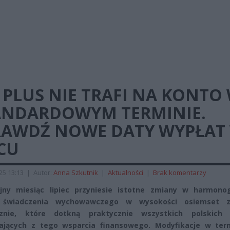
 PLUS NIE TRAFI NA KONTO
ANDARDOWYM TERMINIE.
RAWDŹ NOWE DATY WYPŁAT
CU
025 13:13
|
Autor:
Anna Szkutnik
|
Aktualności
|
Brak komentarzy
jny miesiąc lipiec przyniesie istotne zmiany w harmono
 świadczenia wychowawczego w wysokości osiemset z
cznie, które dotkną praktycznie wszystkich polskich 
tających z tego wsparcia finansowego. Modyfikacje w ter