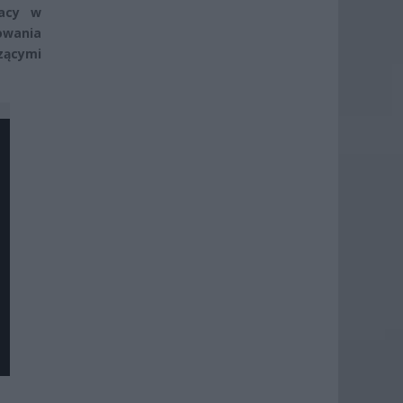
racy w
owania
zącymi