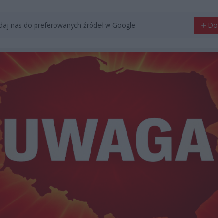
aj nas do preferowanych źródeł w Google
Do