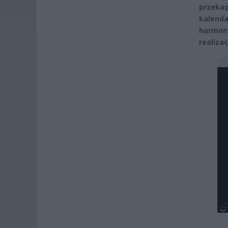
przeka
kalenda
harmon
realiza