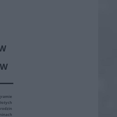
 W
 W
gramie
łotych
rodzin
minach