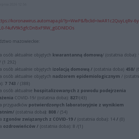
erpnia 2026 12:56
ttps://koronawirus.automapa.pl/?p=WwP&fbclid=IwAR1c2QuyLqRv-6yc
oL0-f4ufV9k5gfcDnBxF9lW_gGDNlDOs
ztwo mazowieckie:
ba osób aktualnie objętych
kwarantanną domową
/ (ostatnia doba):
/ (1 292)
ba osób aktualnie objętych
izolacją domową /
(ostatnia doba)
458/
(
ba osób aktualnie objętych
nadzorem epidemiologicznym
/ (ostatn
):
7 743
/ (388)
ba osób aktualnie
hospitalizowanych z powodu podejrzenia
ażenia
COVID-19/ (ostatnia doba):
827
/(43)
ba przypadków
potwierdzonych laboratoryjnie z wynikiem
atnim/
(ostatnia doba
)
:
808
/ (54)
ba
zgonów związanych z COVID-19 /
(ostatnia doba): 14
/
(0)
ba
ozdrowieńców /
(ostatnia doba): 8 /(1)