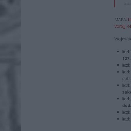
4 si
MAPA:
h
Vor6JJ_
Wojewód
licz
127
licz
licz
doba
licz
zak
licz
dod
licz
licz