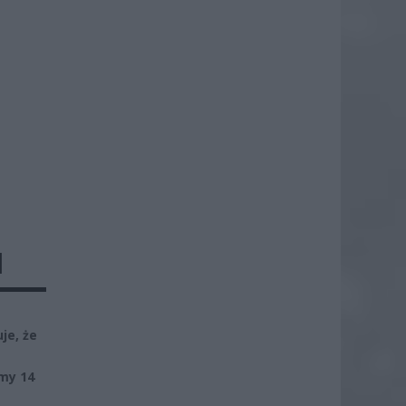
M
je, że
my 14