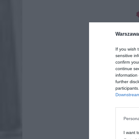
Warszawa 
If you wish 
sensitive in
confirm you
continue se
information 
further disc
participants
Downstream 
Persona
I want t