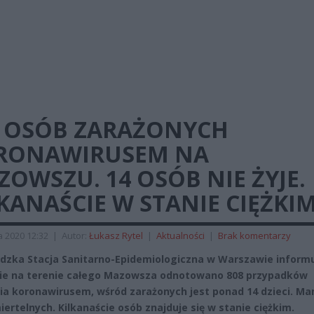
8 OSÓB ZARAŻONYCH
RONAWIRUSEM NA
OWSZU. 14 OSÓB NIE ŻYJE.
KANAŚCIE W STANIE CIĘŻKI
a 2020 12:32
|
Autor:
Łukasz Rytel
|
Aktualności
|
Brak komentarzy
zka Stacja Sanitarno-Epidemiologiczna w Warszawie informu
ie na terenie całego Mazowsza odnotowano 808 przypadków
ia koronawirusem, wśród zarażonych jest ponad 14 dzieci. Ma
iertelnych. Kilkanaście osób znajduje się w stanie ciężkim.