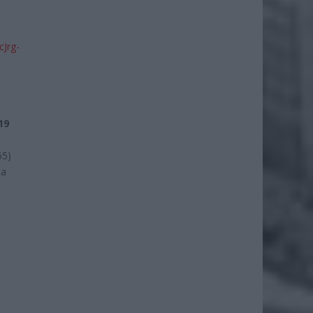
Jrg-
19
65)
ia