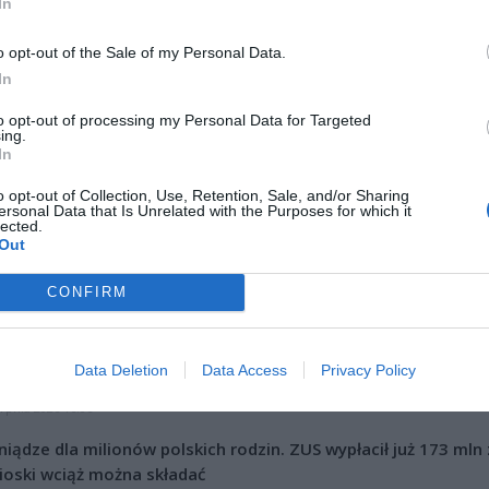
In
o opt-out of the Sale of my Personal Data.
In
ad
to opt-out of processing my Personal Data for Targeted
ing.
In
o opt-out of Collection, Use, Retention, Sale, and/or Sharing
ersonal Data that Is Unrelated with the Purposes for which it
lected.
Out
CONFIRM
CZ RÓWNIEŻ:
l przecenił hit do kuchni. Air fryer tańszy aż o 150 zł, a to dop
Data Deletion
Data Access
Privacy Policy
czątek
erpnia 2026 16:06
niądze dla milionów polskich rodzin. ZUS wypłacił już 173 mln z
oski wciąż można składać