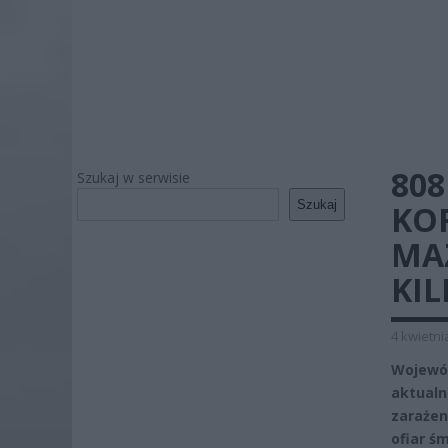
80
Szukaj w serwisie
Szukaj
KO
MAZ
KIL
4 kwietni
Wojewód
aktualn
zarażen
ofiar śm