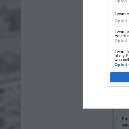
Opted 
I want t
Opted 
I want 
Advertis
Opted 
I want t
of my P
was col
Opted 
ZOBA
Lid
po
4 si
Pie
Wni