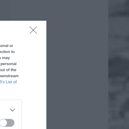
sonal or
ection to
ou may
 personal
out of the
 downstream
B’s List of