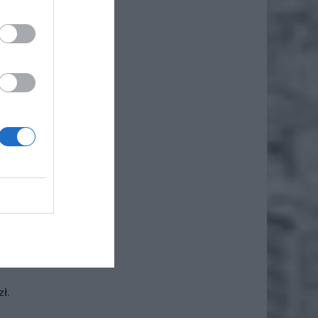
iero
ł.