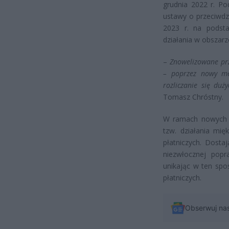
grudnia 2022 r. Po
ustawy o przeciwdz
2023 r. na podst
działania w obszarz
–
Znowelizowane pr
– poprzez nowy me
rozliczanie się du
Tomasz Chróstny.
W ramach nowych 
tzw. działania mię
płatniczych. Dosta
niezwłocznej popr
unikając w ten spo
płatniczych.
Obserwuj na