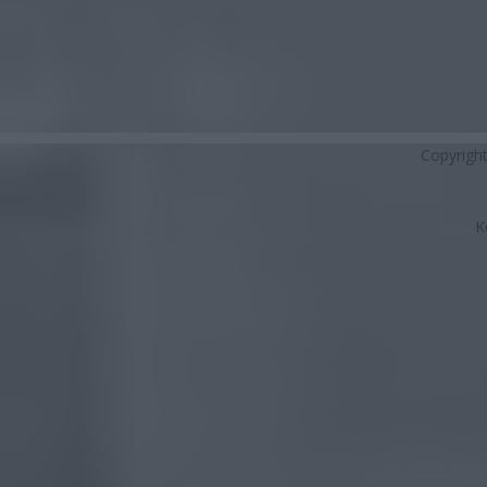
Copyrigh
K