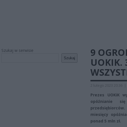
9 OGRO
Szukaj w serwisie
Szukaj
UOKIK. 
WSZYST
2 lutego 2023 20:36
|
Prezes UOKiK wy
opóźnianie si
przedsiębiorców
miesięcy opóźni
ponad 5 mln zł.