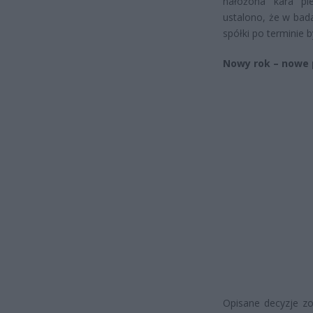
nałożona kara pi
ustalono, że w bad
spółki po terminie 
Nowy rok – nowe 
Opisane decyzje z