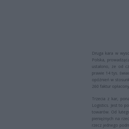
Druga kara w wyso
Polska, prowadząc
ustalono, że od cz
prawie 14 tys. świ
opóźnień w stosunk
260 faktur opłacony
Trzecia z kar, pon
Logistics. Jest to
towarów. Od lutego
pieniężnych na rze
rzecz jednego podm