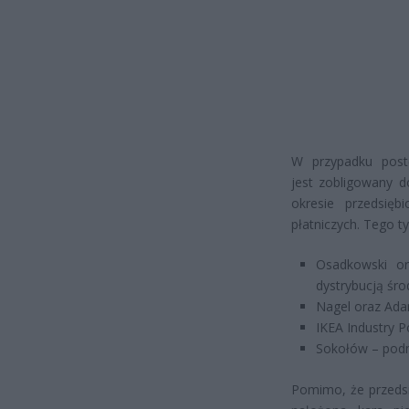
W przypadku post
jest zobligowany d
okresie przedsięb
płatniczych. Tego t
Osadkowski or
dystrybucją śro
Nagel oraz Ada
IKEA Industry P
Sokołów – podm
Pomimo, że przedsię