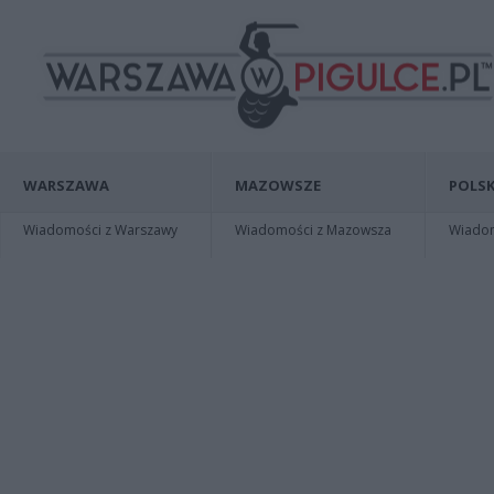
WARSZAWA
MAZOWSZE
POLSK
Wiadomości z Warszawy
Wiadomości z Mazowsza
Wiadomo