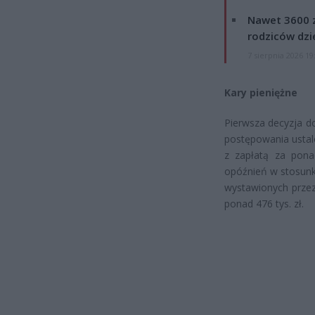
Nawet 3600 z
rodziców dzie
7 sierpnia 2026 19
Kary pieniężne
Pierwsza decyzja do
postępowania ustalo
z zapłatą za pona
opóźnień w stosunk
wystawionych przez
ponad 476 tys. zł.