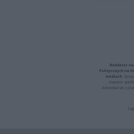
Redaktor na
Politycznych na 
mediach.
Specja
inwestor giełd
dziennikarski z pr
Cap