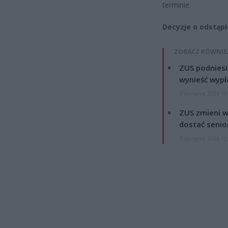
terminie.
Decyzje o odstąp
ZOBACZ RÓWNIE
ZUS podniesie
wynieść wypł
7 sierpnia 2026 19
ZUS zmieni w
dostać senio
7 sierpnia 2026 13