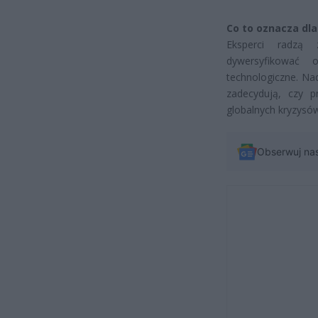
Co to oznacza dla
Eksperci radzą 
dywersyfikować 
technologiczne. Na
zadecydują, czy p
globalnych kryzysó
Obserwuj na