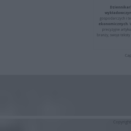
Dziennikar
wykładowczyn
gospodarczych i t
ekonomicznych
.
precyzyjne artyku
branży, swoje tekst
Cap
Copyrigh