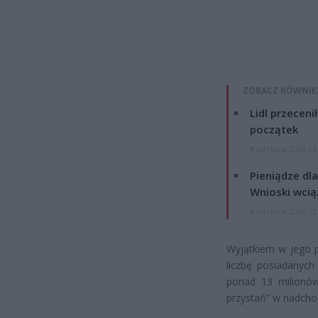
ZOBACZ RÓWNIE
Lidl przeceni
początek
4 sierpnia 2026 16
Pieniądze dla
Wnioski wcią
4 sierpnia 2026 12
Wyjątkiem w jego p
liczbę posiadanych
ponad 13 milionów
przystań” w nadcho