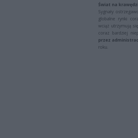
Świat na krawędzi
Sygnały ostrzegawc
globalne rynki cor
wciąż utrzymują si
coraz bardziej n
przez administra
roku.