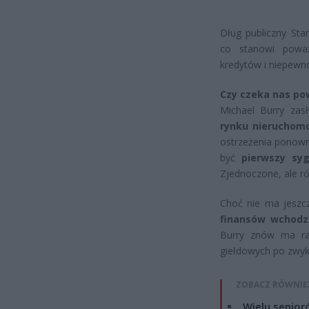
Dług publiczny St
co stanowi poważ
kredytów i niepewn
Czy czeka nas po
Michael Burry zas
rynku nieruchom
ostrzeżenia ponown
być
pierwszy syg
Zjednoczone, ale r
Choć nie ma jeszcz
finansów wchodz
Burry znów ma ra
giełdowych po zwykł
ZOBACZ RÓWNIE
Wielu senior