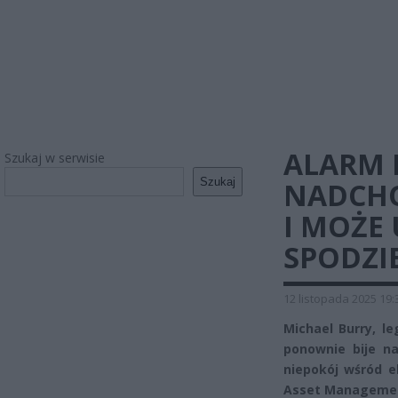
ALARM 
Szukaj w serwisie
Szukaj
NADCHO
I MOŻE 
SPODZI
12 listopada 2025 19:
Michael Burry, le
ponownie bije n
niepokój wśród e
Asset Management 