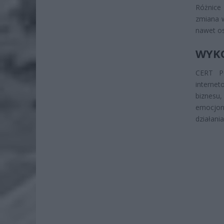
Różnice
zmiana 
nawet o
WYKO
CERT Po
interne
biznesu
emocjona
działania