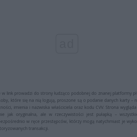
ad
ie w link prowadzi do strony łudząco podobnej do znanej platformy pł
oby, które się na nią logują, proszone są o podanie danych karty – 
ności, imienia i nazwiska właściciela oraz kodu CVV. Strona wygląda
nie jak oryginalna, ale w rzeczywistości jest pułapką – wszystk
 bezpośrednio w ręce przestępców, którzy mogą natychmiast je wyko
toryzowanych transakcji.