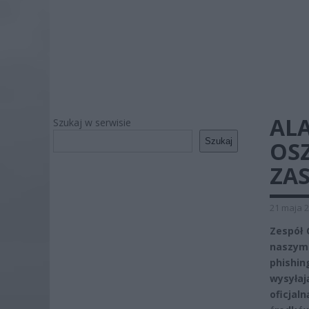
AL
Szukaj w serwisie
Szukaj
OS
ZA
21 maja 2
Zespół 
naszym
phishi
wysyłaj
oficjal