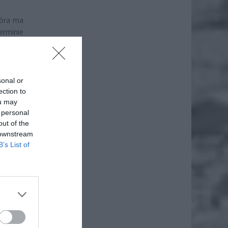
tóra ma
erminie
e te są
owe dla
sonal or
ection to
ou may
 personal
out of the
 downstream
B’s List of