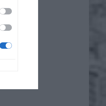
iero
ł.
rożenia
dni, co
ośpiech
a jego