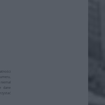
atności
numeru,
 niemal
ie dane
rzystać