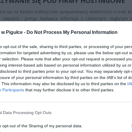
ZYWANIE SIĘ POD FIRMY HOSTINGOWE
era się na bardzo realistycznie spreparowanej wiadomości e-mail, k
ć niepokój i presję. Nadawca informuje o rzekomym, naglącym t
cia domeny internetowej, z którą związana jest dana strona. Mail
przekonujące – zawierają logotypy, kolory i styl pisania typ
w Pigułce -
Do Not Process My Personal Information
wych dostawców usług internetowych.
to opt-out of the sale, sharing to third parties, or processing of your per
formation for targeted advertising by us, please use the below opt-out s
r selection. Please note that after your opt-out request is processed y
eing interest-based ads based on personal information utilized by us or
disclosed to third parties prior to your opt-out. You may separately opt-
losure of your personal information by third parties on the IAB’s list of
. This information may also be disclosed by us to third parties on the
IA
ad
Participants
that may further disclose it to other third parties.
l Data Processing Opt Outs
o opt-out of the Sharing of my personal data.