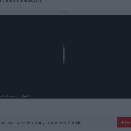
 z kont bankowych.
REKLAMA
Play
aj nas do preferowanych źródeł w Google
Do