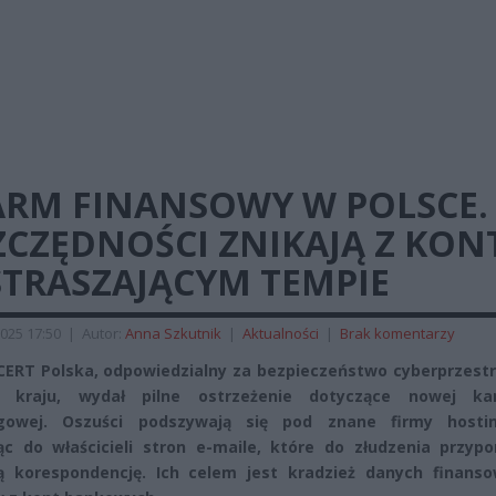
ARM FINANSOWY W POLSCE.
ZCZĘDNOŚCI ZNIKAJĄ Z KON
STRASZAJĄCYM TEMPIE
025 17:50
|
Autor:
Anna Szkutnik
|
Aktualności
|
Brak komentarzy
CERT Polska, odpowiedzialny za bezpieczeństwo cyberprzestr
 kraju, wydał pilne ostrzeżenie dotyczące nowej ka
ngowej. Oszuści podszywają się pod znane firmy hosti
ąc do właścicieli stron e-maile, które do złudzenia przypo
ną korespondencję. Ich celem jest kradzież danych finanso