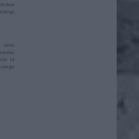
 drobna
 umknąć
i stron
iałaniu
śnie ta
stowego