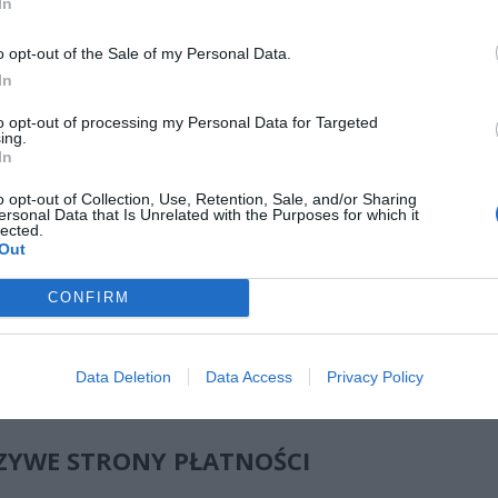
In
o opt-out of the Sale of my Personal Data.
CZ RÓWNIEŻ:
In
l przecenił hit do kuchni. Air fryer tańszy aż o 150 zł, a to dop
czątek
to opt-out of processing my Personal Data for Targeted
ing.
erpnia 2026 16:06
In
niądze dla milionów polskich rodzin. ZUS wypłacił już 173 mln z
o opt-out of Collection, Use, Retention, Sale, and/or Sharing
ersonal Data that Is Unrelated with the Purposes for which it
oski wciąż można składać
lected.
erpnia 2026 12:56
Out
CONFIRM
m elementem działania przestępców jest stworzenie atmosfery zag
ość sugeruje, że domena wygaśnie w ciągu najbliższych godzin lub 
owadzić do utraty strony i wszystkich danych. To właśnie ten p
Data Deletion
Data Access
Privacy Policy
e, że wiele osób klika w link bez uprzedniego sprawdzeni
zności.
ZYWE STRONY PŁATNOŚCI