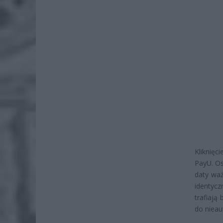
Kliknięc
PayU. Os
daty waż
identycz
trafiają
do nieau