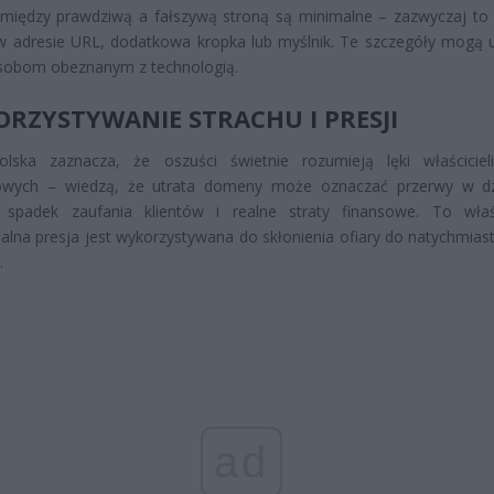
 między prawdziwą a fałszywą stroną są minimalne – zazwyczaj to
w adresie URL, dodatkowa kropka lub myślnik. Te szczegóły mogą
sobom obeznanym z technologią.
RZYSTYWANIE STRACHU I PRESJI
lska zaznacza, że oszuści świetnie rozumieją lęki właściciel
towych – wiedzą, że utrata domeny może oznaczać przerwy w dz
, spadek zaufania klientów i realne straty finansowe. To wła
lna presja jest wykorzystywana do skłonienia ofiary do natychmia
.
ad