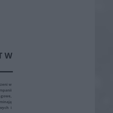
T W
zeni w
mpanii
ngowe,
minają
wych i