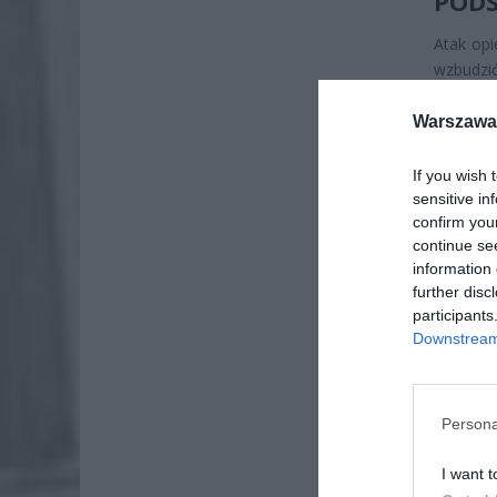
PODS
Atak opi
wzbudzi
wygaśnię
bardzo 
Warszawa 
prawdzi
If you wish 
sensitive in
confirm you
continue se
information 
further disc
participants
Downstream 
Persona
I want t