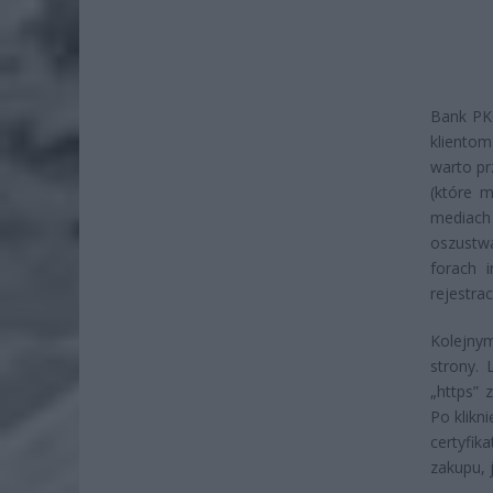
Bank PK
kliento
warto pr
(które m
mediach
oszustw
forach 
rejestra
Kolejnym
strony. 
„https” 
Po klikn
certyfik
zakupu, 