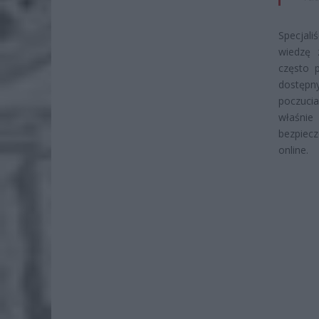
Specjali
wiedzę 
często 
dostępny
poczucia
właśnie
bezpiecz
online.