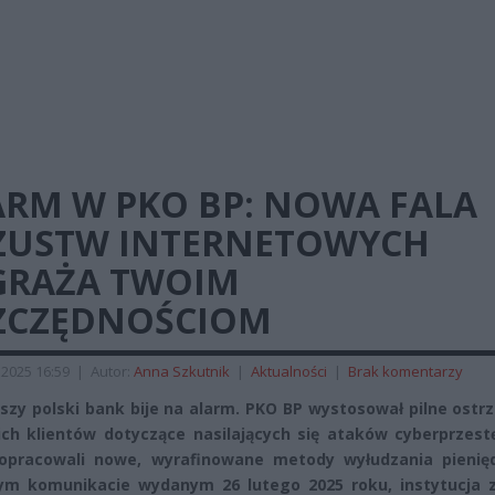
ARM W PKO BP: NOWA FALA
ZUSTW INTERNETOWYCH
GRAŻA TWOIM
ZCZĘDNOŚCIOM
 2025 16:59
|
Autor:
Anna Szkutnik
|
Aktualności
|
Brak komentarzy
szy polski bank bije na alarm. PKO BP wystosował pilne ostr
ch klientów dotyczące nasilających się ataków cyberprzest
 opracowali nowe, wyrafinowane metody wyłudzania pienię
nym komunikacie wydanym 26 lutego 2025 roku, instytucja 