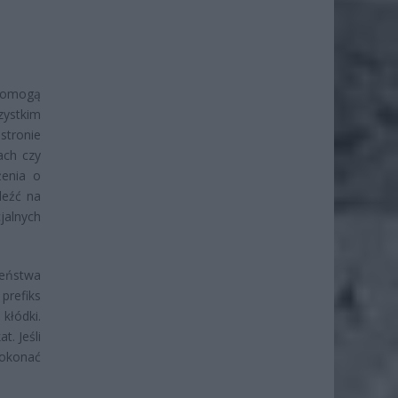
 pomogą
zystkim
stronie
ach czy
żenia o
leźć na
jalnych
zeństwa
prefiks
kłódki.
t. Jeśli
dokonać