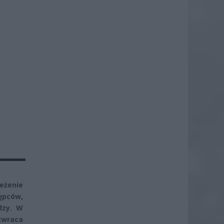
zeżenie
ępców,
dzy. W
zwraca