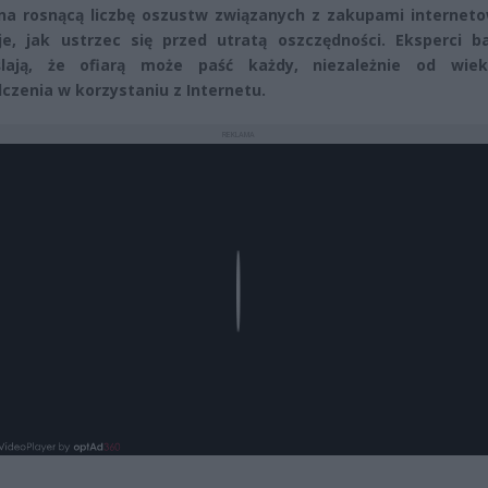
a rosnącą liczbę oszustw związanych z zakupami interneto
e, jak ustrzec się przed utratą oszczędności. Eksperci b
ślają, że ofiarą może paść każdy, niezależnie od wie
czenia w korzystaniu z Internetu.
REKLAMA
Play