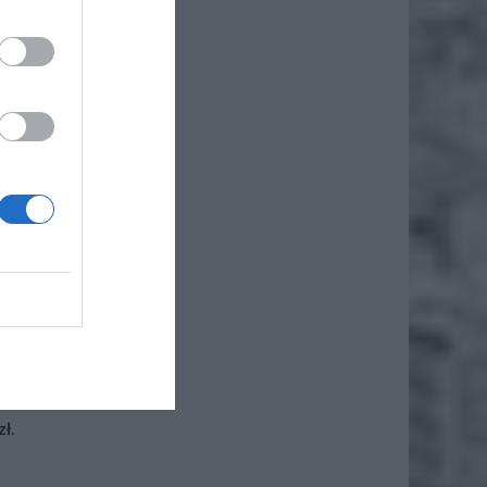
iero
ł.