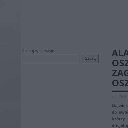
AL
Szukaj w serwisie
Szukaj
OS
ZA
OS
27 lutego
Najwięk
do swoi
którzy
oficjal