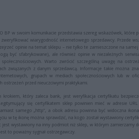
O BP w swoim komunikacie przedstawia szereg wskazówek, które
m zweryfikować wiarygodność internetowego sprzedawcy. Przede ws
zejrzeć opinie na temat sklepu – nie tylko te zamieszczone na samej 
ogą być sfabrykowane), ale również opinie w niezależnych serwis
 społecznościowych. Warto zwrócić szczególną uwagę na ostrze
ach związanych z danym sprzedawcą. Informacje takie można zna
internetowych, grupach w mediach społecznościowych lub w ofic
ch ostrzeżeń przed nieuczciwymi praktykami.
 krokiem, który zaleca bank, jest weryfikacja certyfikatu bezpiec
Legitymujący się certyfikatem sklep powinien mieć w adresie URL 
zamiast samego „http”, a obok adresu powinna być widoczna ikona 
ięciu w tę ikonę można sprawdzić, na kogo został wystawiony certyfika
at jest wystawiony na inny podmiot niż sklep, w którym zamierzamy 
jest to poważny sygnał ostrzegawczy.