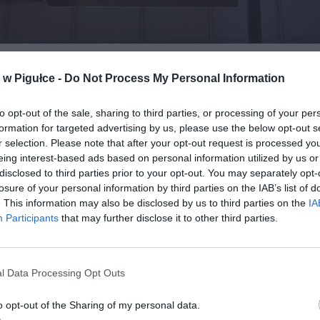
Fot. Warszawa w Pigułce
w Pigułce -
Do Not Process My Personal Information
dynamicznego rozwoju e-commerce, gdy niemal wszystko można ku
enia z domu, cyberprzestępcy doskonalą swoje techniki. Naj
to opt-out of the sale, sharing to third parties, or processing of your per
nie PKO BP skupia się na szczególnie niebezpiecznym mechanizmie, 
formation for targeted advertising by us, please use the below opt-out s
h tygodniach przyniósł oszustom miliony złotych. Chodzi o fałszyw
r selection. Please note that after your opt-out request is processed y
, które kuszą klientów wyjątkowo atrakcyjnymi cenami. Bank wskaz
eing interest-based ads based on personal information utilized by us or
rakcyjna oferta powinna być pierwszym sygnałem ostrzegawcz
disclosed to third parties prior to your opt-out. You may separately opt-
lnego nabywcy. Jeśli cena produktu znacząco odbiega od tej ofero
losure of your personal information by third parties on the IAB’s list of
larniejszych, sprawdzonych sklepach internetowych, powinna zapa
. This information may also be disclosed by us to third parties on the
IA
Participants
that may further disclose it to other third parties.
a lampka. Często za takimi promocjami stoją fałszywe sklepy, k
iu płatności znikają z sieci, pozostawiając klientów bez pieniędz
nych produktów.
l Data Processing Opt Outs
o opt-out of the Sharing of my personal data.