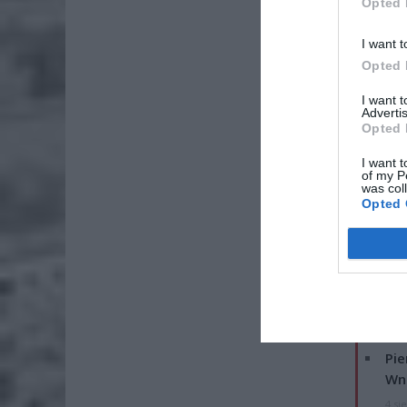
Opted 
I want t
Opted 
I want 
Advertis
Opted 
I want t
of my P
was col
Opted 
ZOBA
Lid
po
4 si
Pie
Wni
4 si