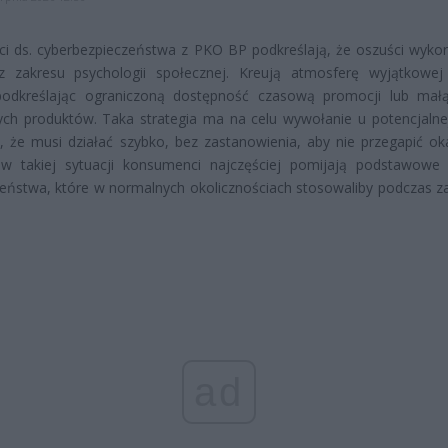
ści ds. cyberbezpieczeństwa z PKO BP podkreślają, że oszuści wykor
z zakresu psychologii społecznej. Kreują atmosferę wyjątkowej 
podkreślając ograniczoną dostępność czasową promocji lub małą
ch produktów. Taka strategia ma na celu wywołanie u potencjalnej
, że musi działać szybko, bez zastanowienia, aby nie przegapić oka
 w takiej sytuacji konsumenci najczęściej pomijają podstawowe
eństwa, które w normalnych okolicznościach stosowaliby podczas 
ad