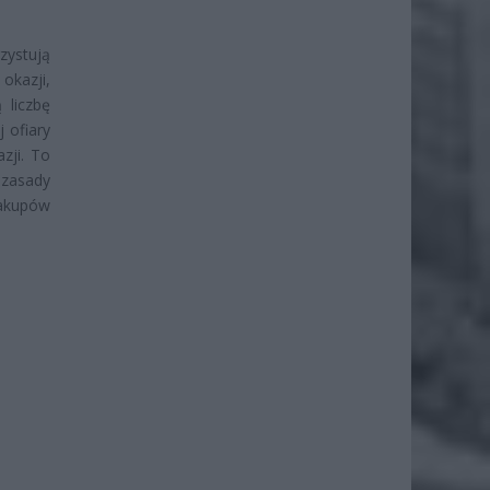
zystują
okazji,
 liczbę
 ofiary
zji. To
 zasady
zakupów