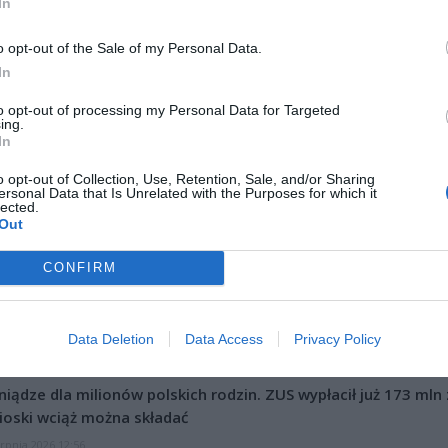
In
o opt-out of the Sale of my Personal Data.
In
ad
to opt-out of processing my Personal Data for Targeted
ing.
In
o opt-out of Collection, Use, Retention, Sale, and/or Sharing
ersonal Data that Is Unrelated with the Purposes for which it
lected.
Out
CONFIRM
CZ RÓWNIEŻ:
l przecenił hit do kuchni. Air fryer tańszy aż o 150 zł, a to dop
czątek
Data Deletion
Data Access
Privacy Policy
erpnia 2026 16:06
niądze dla milionów polskich rodzin. ZUS wypłacił już 173 mln z
oski wciąż można składać
erpnia 2026 12:56