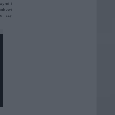
wymi i
ankowi
ku czy