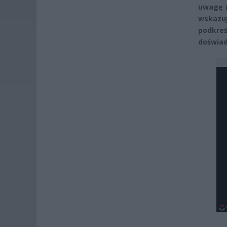
uwagę n
wskazuj
podkre
doświad