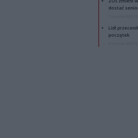
ZUS zmieni w
dostać senio
7 sierpnia 2026 13
Lidl przeceni
początek
4 sierpnia 2026 16