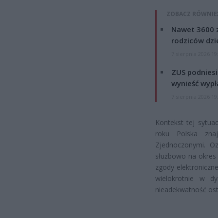
ZOBACZ RÓWNIE
Nawet 3600 z
rodziców dzie
7 sierpnia 2026 19
ZUS podniesie
wynieść wypł
7 sierpnia 2026 19
Kontekst tej sytua
roku Polska zna
Zjednoczonymi. Oz
służbowo na okres 
zgody elektroniczn
wielokrotnie w d
nieadekwatność ost