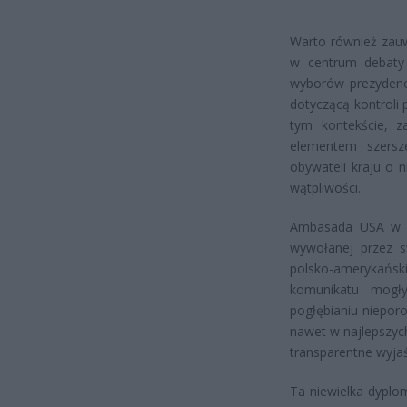
Warto również zauw
w centrum debaty 
wyborów prezydenck
dotyczącą kontroli 
tym kontekście, za
elementem szersze
obywateli kraju o 
wątpliwości.
Ambasada USA w Wa
wywołanej przez s
polsko-amerykański
komunikatu mogł
pogłębianiu niepor
nawet w najlepszych
transparentne wyjaś
Ta niewielka dyplom