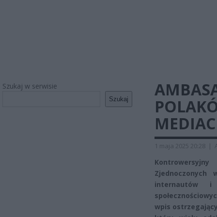
AMBASA
Szukaj w serwisie
Szukaj
POLAKÓ
MEDIAC
1 maja 2025 20:28
|
Kontrowersyjn
Zjednoczonych 
internautów i
społecznościowy
wpis ostrzegając