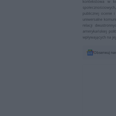
kontekstowa w ko
społecznościowy
publicznej ocenie 
uniwersalne komuni
relacji dwustronn
amerykańskiej poli
wpływających na jej 
Obserwuj na