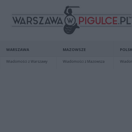
WARSZAWA
MAZOWSZE
POLSK
Wiadomości z Warszawy
Wiadomości z Mazowsza
Wiadomo