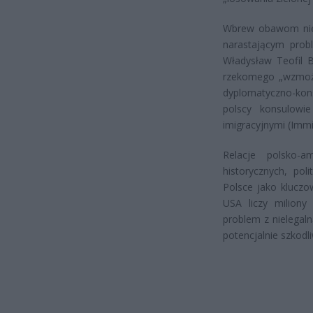
Wbrew obawom niek
narastającym prob
Władysław Teofil B
rzekomego „wzmożen
dyplomatyczno-kons
polscy konsulowi
imigracyjnymi (Imm
Relacje polsko-a
historycznych, pol
Polsce jako kluczo
USA liczy miliony
problem z nielegaln
potencjalnie szkodl