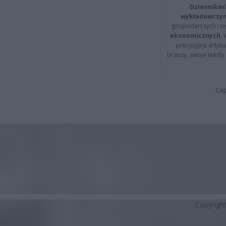
Dziennikar
wykładowczyn
gospodarczych i t
ekonomicznych
.
precyzyjne artyku
branży, swoje tekst
Cap
Copyrigh