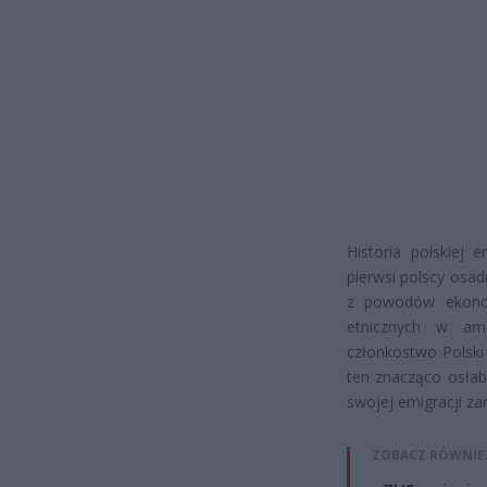
Historia polskiej 
pierwsi polscy osad
z powodów ekonomi
etnicznych w am
członkostwo Polski 
ten znacząco osłabł
swojej emigracji za
ZOBACZ RÓWNIE