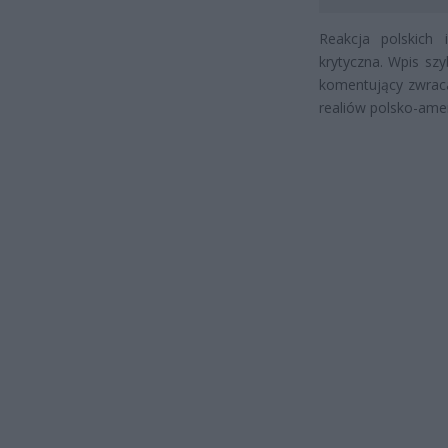
Reakcja polskich 
krytyczna. Wpis sz
komentujący zwraca
realiów polsko-amer