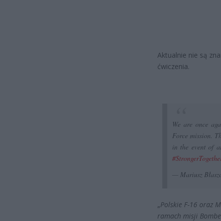
Aktualnie nie są zn
ćwiczenia.
We are once aga
Force mission. Th
in the event of 
#StrongerTogethe
— Mariusz Błasz
„
Polskie F-16 oraz 
ramach misji Bomber