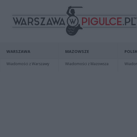
WARSZAWA
MAZOWSZE
POLSK
Wiadomości z Warszawy
Wiadomości z Mazowsza
Wiadomo