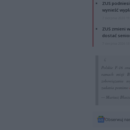
ZUS podniesie
wynieść wypł
7 sierpnia 2026 19
ZUS zmieni w
dostać senio
7 sierpnia 2026 13
Polskie F-16 or
ramach misji B
zobowiązania so
zadania pomimo
— Mariusz Błasz
Obserwuj na