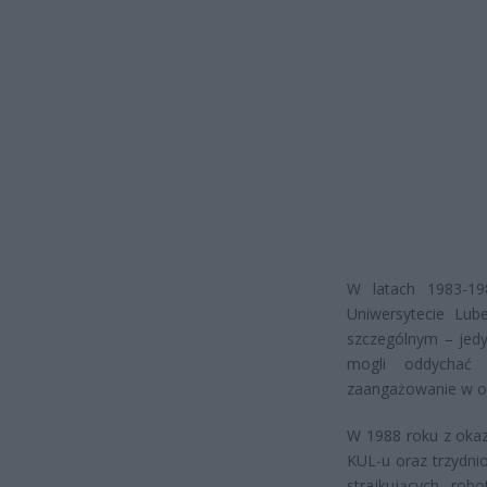
W latach 1983-19
Uniwersytecie Lub
szczególnym – jedy
mogli oddychać 
zaangażowanie w o
W 1988 roku z okaz
KUL-u oraz trzydnio
strajkujących rob