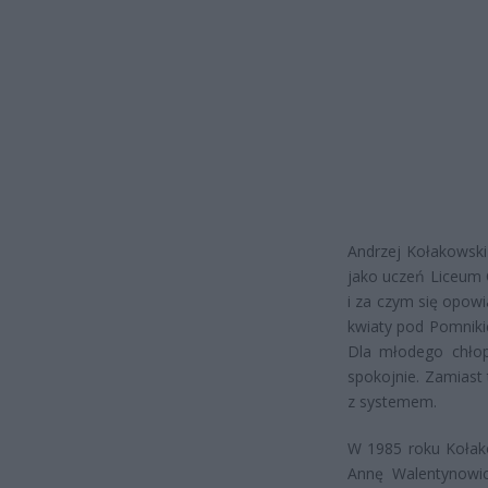
Andrzej Kołakowski
jako uczeń Liceum 
i za czym się opow
kwiaty pod Pomniki
Dla młodego chłop
spokojnie. Zamiast 
z systemem.
W 1985 roku Kołako
Annę Walentynowic