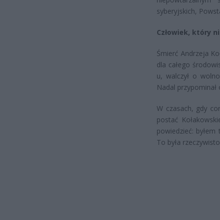
syberyjskich, Pows
Człowiek, który n
Śmierć Andrzeja Koł
dla całego środowis
u, walczył o wolno
Nadal przypominał o
W czasach, gdy cor
postać Kołakowski
powiedzieć: byłem 
To była rzeczywisto