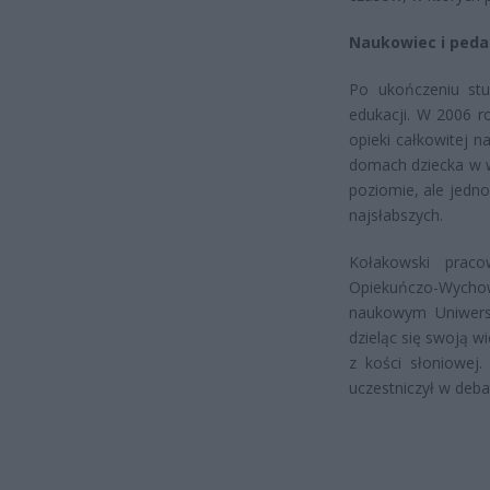
Naukowiec i pedag
Po ukończeniu stu
edukacji. W 2006 r
opieki całkowitej n
domach dziecka w 
poziomie, ale jedn
najsłabszych.
Kołakowski prac
Opiekuńczo-Wych
naukowym Uniwersyt
dzieląc się swoją wi
z kości słoniowej.
uczestniczył w deba