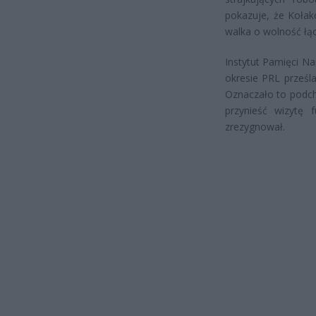
pokazuje, że Kołak
walka o wolność łąc
Instytut Pamięci N
okresie PRL prześl
Oznaczało to podch
przynieść wizytę
zrezygnował.