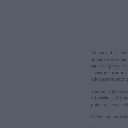
Dla wielu ludzi An
sprzeniewierzył si
się przed presją, 
– wierny zasadom, 
oddają istotę jego ż
Andrzej Kołakowsk
człowieku, który n
pokoleń, że warto 
Cześć Jego pamięci.