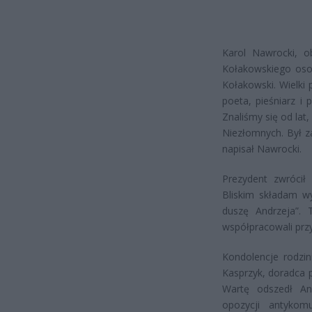
Karol Nawrocki, ob
Kołakowskiego oso
Kołakowski. Wielki 
poeta, pieśniarz i 
Znaliśmy się od lat
Niezłomnych. Był z
napisał Nawrocki.
Prezydent zwrócił
Bliskim składam wy
duszę Andrzeja”. 
współpracowali przy
Kondolencje rodzin
Kasprzyk, doradca 
Wartę odszedł And
opozycji antykom