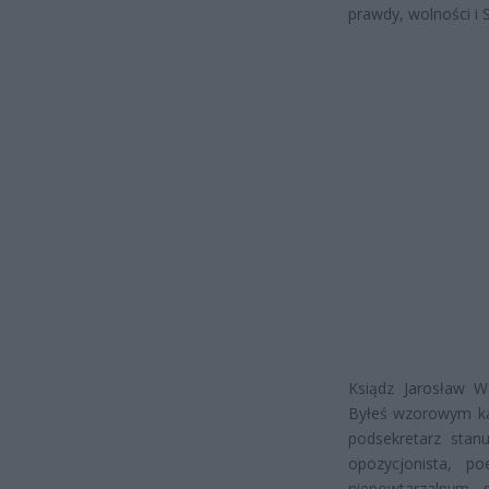
prawdy, wolności i 
Ksiądz Jarosław Wą
Byłeś wzorowym kat
podsekretarz stan
opozycjonista, po
niepowtarzalnym s