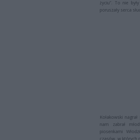
życiu”. To nie był
poruszały serca słu
Kołakowski nagrał 
nam zabrał młodz
piosenkami Włodz
czasów, w których p