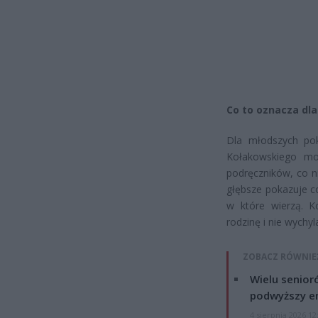
Co to oznacza dla
Dla młodszych pok
Kołakowskiego mo
podręczników, co n
głębsze pokazuje co
w które wierzą. K
rodzinę i nie wychyl
ZOBACZ RÓWNIE
Wielu senior
podwyższy e
4 sierpnia 2026 12