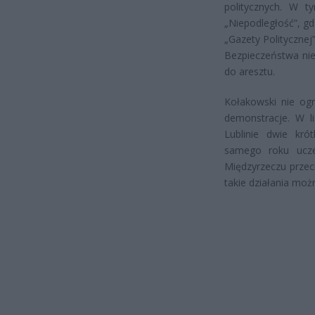
politycznych. W t
„Niepodległość”, g
„Gazety Politycznej
Bezpieczeństwa nie
do aresztu.
Kołakowski nie ogr
demonstracje. W l
Lublinie dwie kró
samego roku ucze
Międzyrzeczu przec
takie działania moż