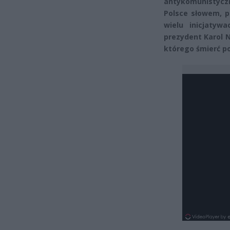
antykomunistycz
Polsce słowem, pi
wielu inicjatyw
prezydent Karol N
którego śmierć po