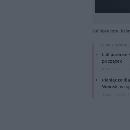
Od licealisty, któ
ZOBACZ RÓWNIE
Lidl przeceni
początek
4 sierpnia 2026 16
Pieniądze dla
Wnioski wcią
4 sierpnia 2026 12