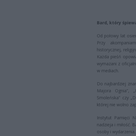
Bard, który śpiew
Od połowy lat osie
Przy akompaniam
historycznej, religi
Każda pieśń opowia
wymazani z oficjaln
w mediach.
Do najbardziej zna
Majora Ognia”, „B
Smoleńska” czy „Do
której nie wolno za
Instytut Pamięci N
nadzieja i miłość. 
osoby i wydarzenia