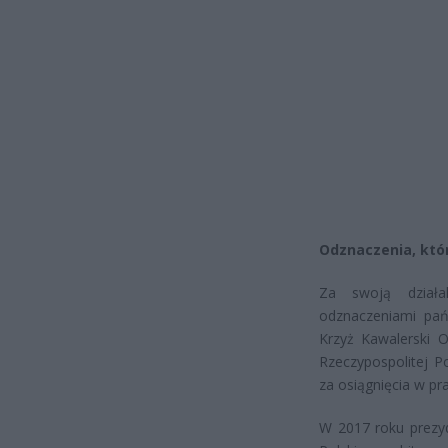
Odznaczenia, któr
Za swoją działa
odznaczeniami pa
Krzyż Kawalerski O
Rzeczypospolitej P
za osiągnięcia w pr
W 2017 roku prezyd