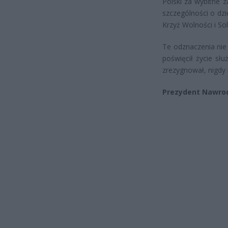
Polski za wybitne z
szczególności o dz
Krzyż Wolności i Sol
Te odznaczenia nie
poświęcił życie słu
zrezygnował, nigdy 
Prezydent Nawroc