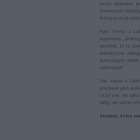
pieśni śpiewane pr
Żołnierzach Wyklęty
którzy przeżyli piek
Pani Teresa z Lub
wspomina: „Andrzej
wiedzieli, że to p
autentyczne zaang
wzruszające chwile.
wykonywał”.
Pan Marek z Gdańs
pracował jako wykł
Uczył nas nie tylko
fakty, ale ludzie i 
Student, który nie