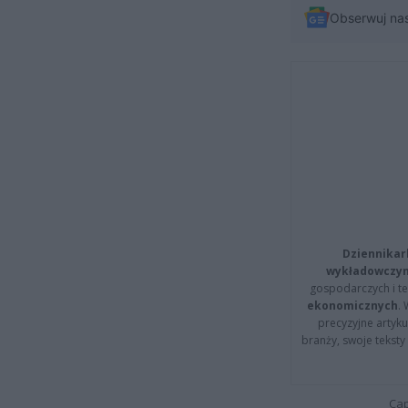
Obserwuj na
Dziennikar
wykładowczyn
gospodarczych i t
ekonomicznych
.
precyzyjne artyku
branży, swoje tekst
Cap