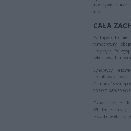
intensywne burze i
kraju.
CAŁA ZAC
Portugalia to nie
temperatury obej
dotykając Półwysp
rekordowe temperat
Synoptycy przewi
dodatkowo zwięks
Ochrony Cywilnej o
poziom bardzo wyso
Oznacza to, że k
Władze zakazały r
jakichkolwiek czyn