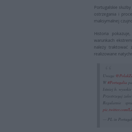
Portugalskie służby
ostrzegania i pro
maksymalnej czujno
Historia pokazuj
warunkach ekstrema
należy traktować
realizowane natych
Uwaga
@PolakZ
W
#Portugalia
pa
Istniej b. wysoki
Przestrzegaj zale
Regularnie sp
pic.twitter.com/
— PL in Portuga