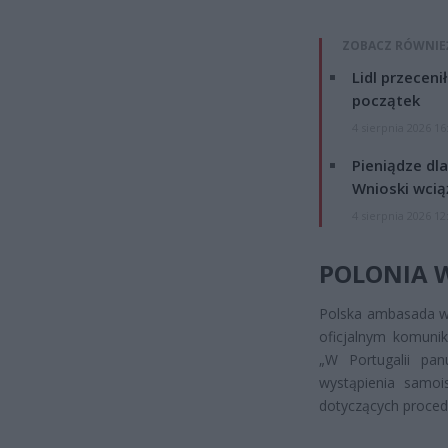
ZOBACZ RÓWNIE
Lidl przeceni
początek
4 sierpnia 2026 16
Pieniądze dla
Wnioski wcią
4 sierpnia 2026 12
POLONIA W
Polska ambasada w 
oficjalnym komuni
„W Portugalii pan
wystąpienia samoi
dotyczących proced