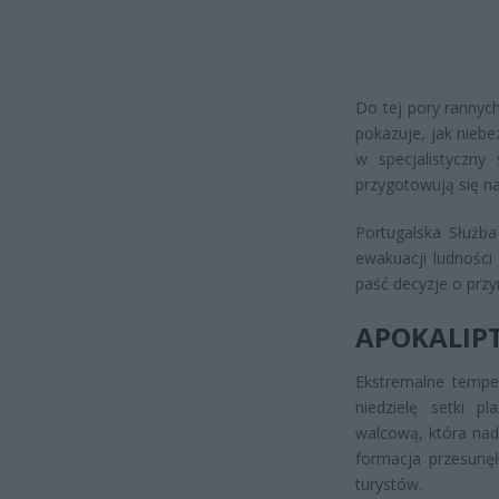
Do tej pory rannyc
pokazuje, jak nieb
w specjalistyczny
przygotowują się n
Portugalska Służba
ewakuacji ludności
paść decyzje o pr
APOKALIP
Ekstremalne tempe
niedzielę setki p
walcową, która nad
formacja przesunęł
turystów.