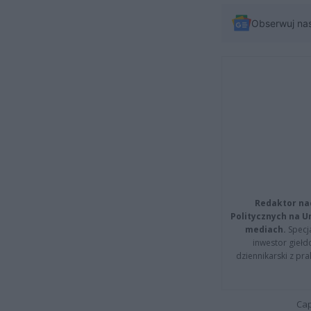
Obserwuj na
Redaktor na
Politycznych na 
mediach.
Specja
inwestor giełd
dziennikarski z pr
Cap