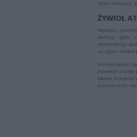
turyści muszą być 
ŻYWIOŁ AT
Najwięcej pożarów
Alentejo, gdzie o
ekstremalnego upału
się ognia i utrudnia
W miejscowości Alju
płomienie strawiły
kilkuset strażaków
pożarów w tym sez