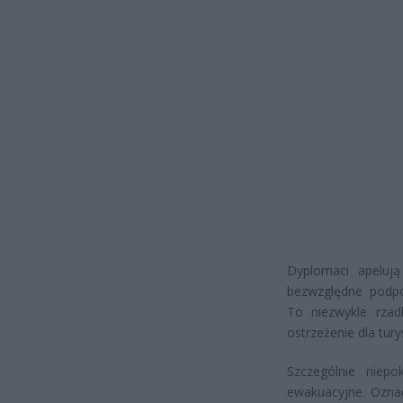
Dyplomaci apelują
bezwzględne podpo
To niezwykle rzad
ostrzeżenie dla tur
Szczególnie niep
ewakuacyjne. Oznac