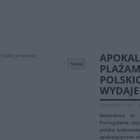
APOKAL
Szukaj w serwisie
Szukaj
PLAŻAM
POLSKI
WYDAJE
2 lipca 2025 11:44
|
A
Rekordowe 42 s
Portugalskie słu
polska ambasada 
apokaliptyczne c