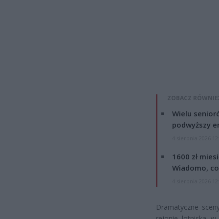
ZOBACZ RÓWNIE
Wielu senior
podwyższy e
4 sierpnia 2026 12
1600 zł mies
Wiadomo, co
4 sierpnia 2026 12
Dramatyczne sceny 
rejonie lotniska w