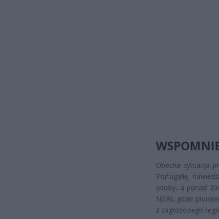
WSPOMNIEN
Obecna sytuacja p
Portugalię nawiedz
osoby, a ponad 200
N236, gdzie płomie
z zagrożonego regi