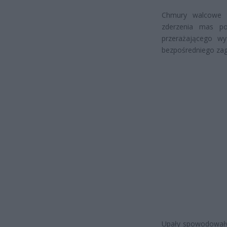
Chmury walcowe t
zderzenia mas p
przerażającego wy
bezpośredniego zagr
Upały spowodowały 