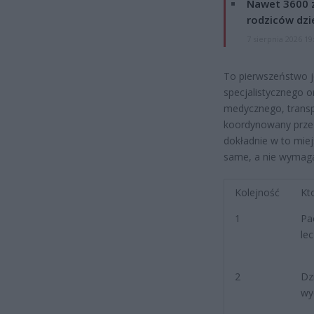
Nawet 3600 z
rodziców dzie
7 sierpnia 2026 19
To pierwszeństwo j
specjalistycznego 
medycznego, transpor
koordynowany przez
dokładnie w to miej
same, a nie wymagaj
Kolejność
Kt
1
Pac
le
2
Dz
wy