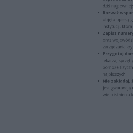
dziś najpewniej
Rozważ wsparc
objęta opieką g
instytucji, która
Zapisz numer
oraz wojewódzk
zarządzania kr
Przygotuj dom
lekarza, sprzęt
pomoże fizyczni
najbliższych.
Nie zakładaj,
jest gwarancją 
wie o istnieni