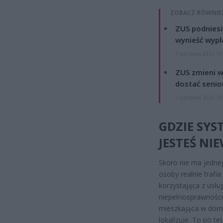
ZOBACZ RÓWNIE
ZUS podniesie
wynieść wypł
7 sierpnia 2026 19
ZUS zmieni w
dostać senio
7 sierpnia 2026 13
GDZIE SYS
JESTEŚ NI
Skoro nie ma jednej
osoby realnie trafi
korzystająca z usł
niepełnosprawności
mieszkająca w domu 
lokalizuje. To po t