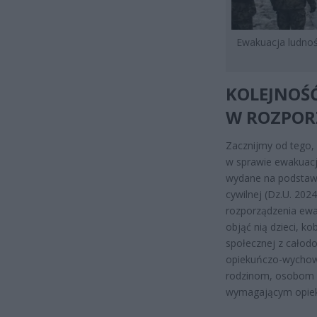
Ewakuacja ludno
KOLEJNOŚĆ
W ROZPOR
Zacznijmy od tego,
w sprawie ewakuacji
wydane na podstawie
cywilnej (Dz.U. 202
rozporządzenia ewak
objąć nią dzieci, 
społecznej z całodo
opiekuńczo-wychowa
rodzinom, osobom z
wymagającym opiek