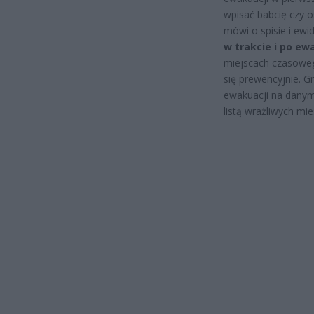
wpisać babcię czy 
mówi o spisie i ewi
w trakcie i po ew
miejscach czasowego
się prewencyjnie. G
ewakuacji na danym 
listą wrażliwych mi