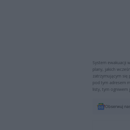
System ewakuacji w
plany, jakich wcześ
zatrzymującym się p
pod tym adresem mi
listy, tym ogniwem 
Obserwuj na