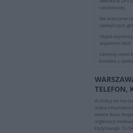
Mieszka w DPS l
całodobowej
Ma orzeczenie i k
opiekuńczych gm
Objęta asystencj
wsparciem NGO
Samotny senior b
kontaktu z opiek
WARSZAWA:
TELEFON, 
W stolicy nie ma o
realna infrastruktu
własne Biuro Bezpi
organizacji ewakuac
kryzysowego. To tam