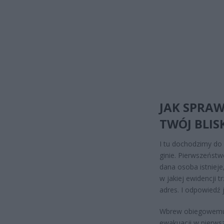
JAK SPRAW
TWÓJ BLIS
I tu dochodzimy do
ginie. Pierwszeństw
dana osoba istnieje
w jakiej ewidencji 
adres. I odpowiedź 
Wbrew obiegowemu p
ewakuacji w pierws