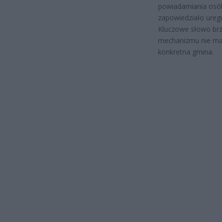
powiadamiania osób
zapowiedziało ureg
Kluczowe słowo brzm
mechanizmu nie ma, 
konkretna gmina.