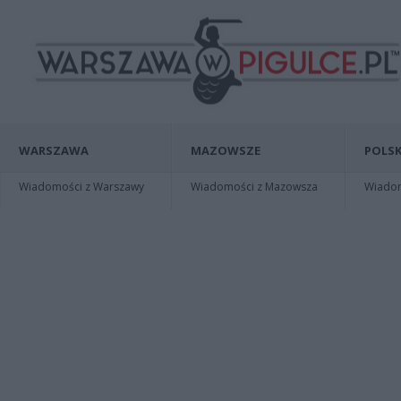
WARSZAWA
MAZOWSZE
POLSK
Wiadomości z Warszawy
Wiadomości z Mazowsza
Wiadomo