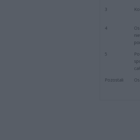
3
Ko
4
Os
ni
po
5
Po
sp
ca
Pozostali
Os