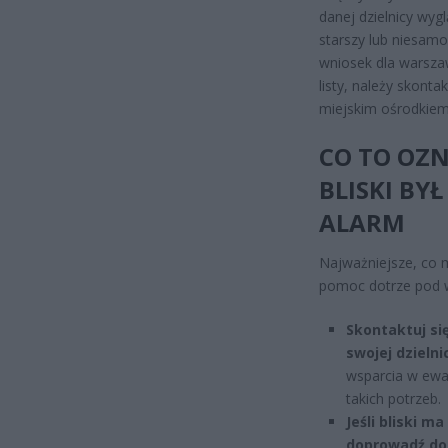
danej dzielnicy wy
starszy lub niesamo
wniosek dla warszaw
listy, należy skont
miejskim ośrodkiem
CO TO OZN
BLISKI BY
ALARM
Najważniejsze, co m
pomoc dotrze pod w
Skontaktuj si
swojej dzielni
wsparcia w ewak
takich potrzeb.
Jeśli bliski 
doprowadź do 