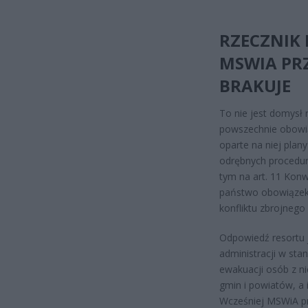
RZECZNIK
MSWIA PRZ
BRAKUJE
To nie jest domysł 
powszechnie obowią
oparte na niej plan
odrębnych procedur
tym na art. 11 Kon
państwo obowiązek 
konfliktu zbrojnego 
Odpowiedź resortu 
administracji w sta
ewakuacji osób z n
gmin i powiatów, a
Wcześniej MSWiA pr