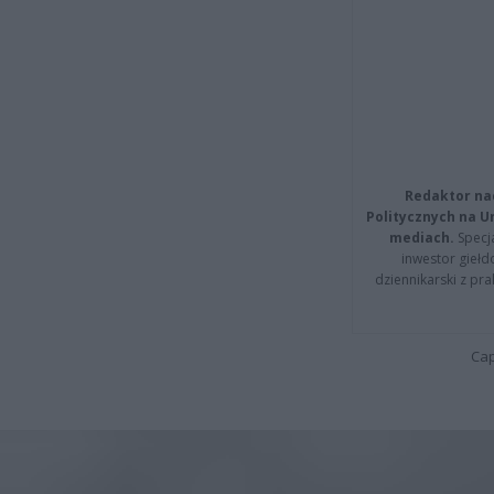
Redaktor na
Politycznych na 
mediach.
Specja
inwestor giełd
dziennikarski z pr
Cap