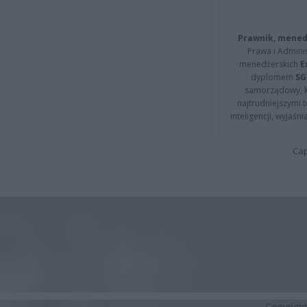
Prawnik, menedż
Prawa i Adminis
menedżerskich
E
dyplomem
SG
samorządowy, kt
najtrudniejszymi t
inteligencji, wyjaś
Cap
Copyrigh