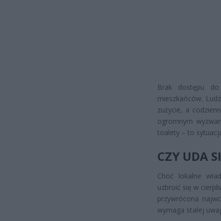
Brak dostępu do w
mieszkańców. Ludzi
zużycie, a codzienn
ogromnym wyzwanie
toalety – to sytuac
CZY UDA S
Choć lokalne wła
uzbroić się w cierp
przywrócona najwcz
wymaga stałej uwag