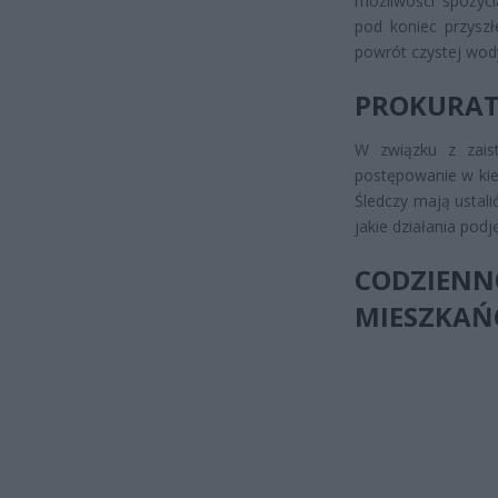
możliwości spożyc
pod koniec przyszł
powrót czystej wod
PROKURAT
W związku z zais
postępowanie w kie
Śledczy mają ustali
jakie działania podj
CODZIEN
MIESZKA