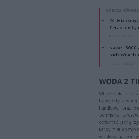
ZOBACZ RÓWNIE
26-letni obyw
Teraz nastąp
8 sierpnia 2026 15
Nawet 3600 z
rodziców dzie
7 sierpnia 2026 19
WODA Z TI
Władze lokalne roz
transporty z wodą 
handlowej oraz pi
Burmistrz Karczew
otrzymać jedną zgr
każdy miał dostęp d
w sklepach, choć je