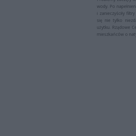
wody. Po napełnien
i zanieczyściły fil
się nie tylko niez
użytku. Rządowe Ce
mieszkańców o naty