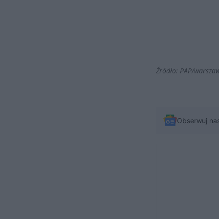
Źródło: PAP/warsza
Obserwuj na