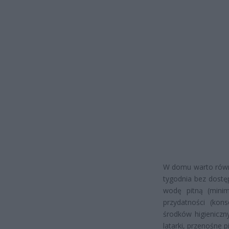
W domu warto równi
tygodnia bez dostę
wodę pitną (minim
przydatności (kons
środków higieniczn
latarki, przenośne 