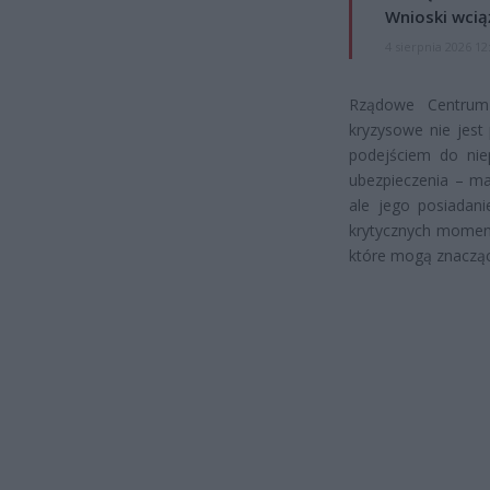
Wnioski wcią
4 sierpnia 2026 12
Rządowe Centrum 
kryzysowe nie jest
podejściem do nie
ubezpieczenia – ma
ale jego posiadan
krytycznych moment
które mogą znacząc