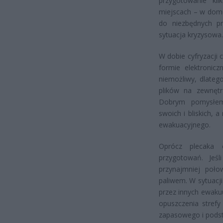
przygotowanie ki
miejscach – w domu
do niezbędnych p
sytuacja kryzysowa.
W dobie cyfryzacji
formie elektronic
niemożliwy, dlateg
plików na zewnętrz
Dobrym pomysłem
swoich i bliskich, 
ewakuacyjnego.
Oprócz plecaka 
przygotowań. Jeś
przynajmniej poło
paliwem. W sytuacj
przez innych ewaku
opuszczenia strefy
zapasowego i pods