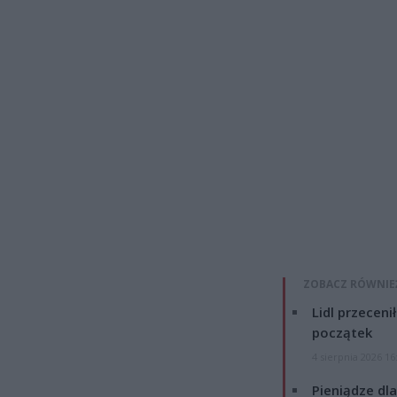
ZOBACZ RÓWNIE
Lidl przeceni
początek
4 sierpnia 2026 16
Pieniądze dla