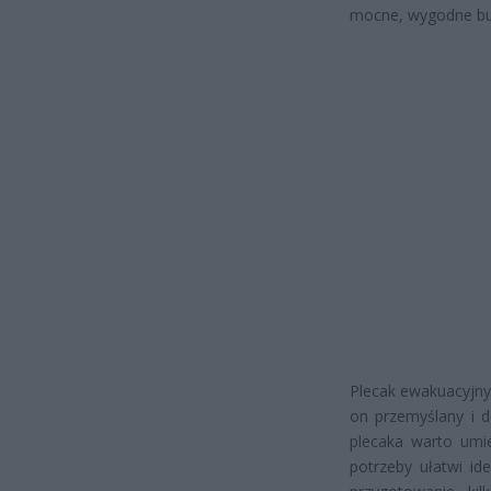
mocne, wygodne bu
Plecak ewakuacyjny
on przemyślany i d
plecaka warto umie
potrzeby ułatwi ide