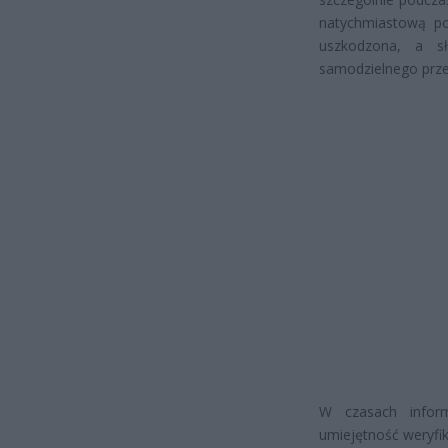
natychmiastową po
uszkodzona, a sł
samodzielnego przet
W czasach inform
umiejętność weryfi