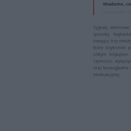
Wiadomo, co
4 sierpnia 2026 12
Sygnały alarmowe
sposoby. Najbardz
trwający trzy minu
które trzykrotnie 
żółtym trójkątem.
czynności, wyłączy
oraz bezwzględnie 
ewakuacyjnej.