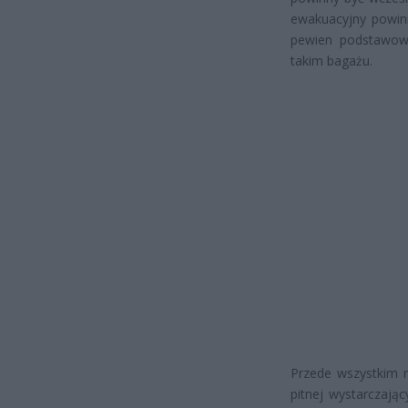
ewakuacyjny powini
pewien podstawowy
takim bagażu.
Przede wszystkim n
pitnej wystarczają