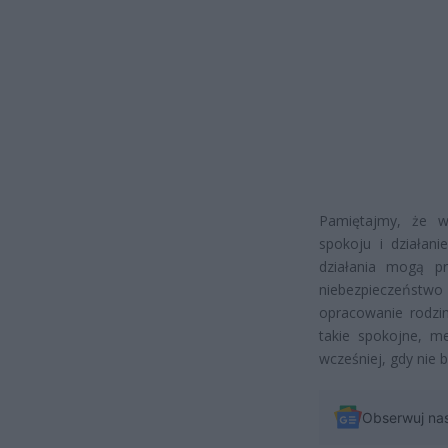
Pamiętajmy, że w
spokoju i działani
działania mogą p
niebezpieczeństw
opracowanie rodzi
takie spokojne, m
wcześniej, gdy nie b
Obserwuj na