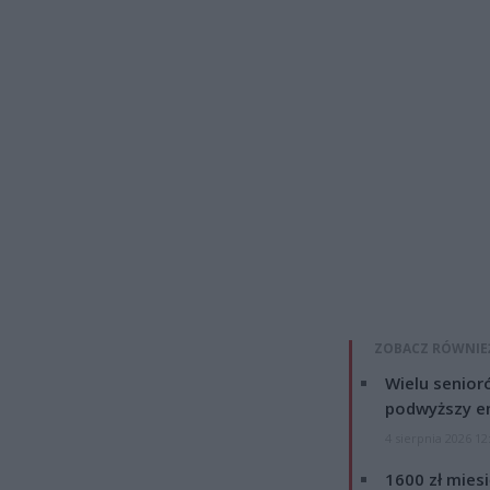
ZOBACZ RÓWNIE
Wielu senior
podwyższy e
4 sierpnia 2026 12
1600 zł mies