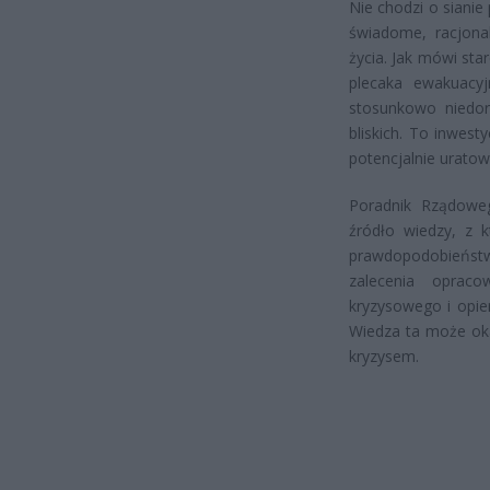
Nie chodzi o sianie
świadome, racjona
życia. Jak mówi st
plecaka ewakuacy
stosunkowo niedor
bliskich. To inwest
potencjalnie urato
Poradnik Rządowe
źródło wiedzy, z 
prawdopodobieństwo
zalecenia opraco
kryzysowego i opier
Wiedza ta może oka
kryzysem.