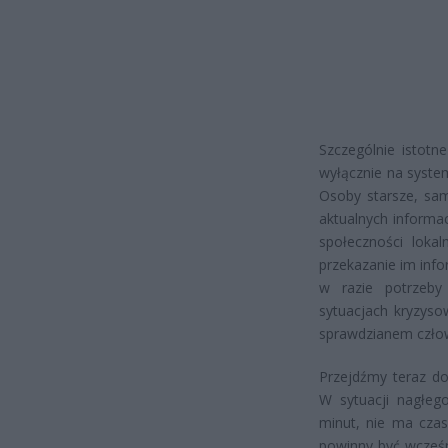
Szczególnie istotn
wyłącznie na syste
Osoby starsze, sa
aktualnych informac
społeczności lok
przekazanie im inf
w razie potrzeby
sytuacjach kryzys
sprawdzianem człow
Przejdźmy teraz d
W sytuacji nagłeg
minut, nie ma czas
powinny być wcześn