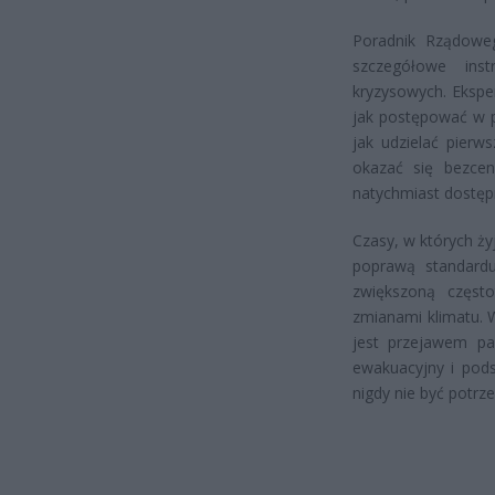
Poradnik Rządowe
szczegółowe ins
kryzysowych. Eksper
jak postępować w p
jak udzielać pier
okazać się bezcen
natychmiast dostęp
Czasy, w których ży
poprawą standardu 
zwiększoną często
zmianami klimatu. 
jest przejawem par
ewakuacyjny i pod
nigdy nie być potrze