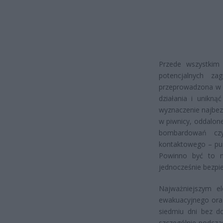
Przede wszystkim
potencjalnych z
przeprowadzona w 
działania i unikn
wyznaczenie najbez
w piwnicy, oddalon
bombardowań czy 
kontaktowego – pun
Powinno być to m
jednocześnie bezpi
Najważniejszym e
ewakuacyjnego ora
siedmiu dni bez do
szczególnie podczas