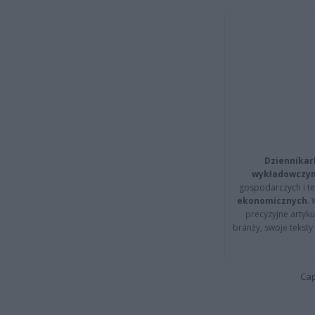
Dziennikar
wykładowczyn
gospodarczych i t
ekonomicznych
.
precyzyjne artyku
branży, swoje tekst
Cap