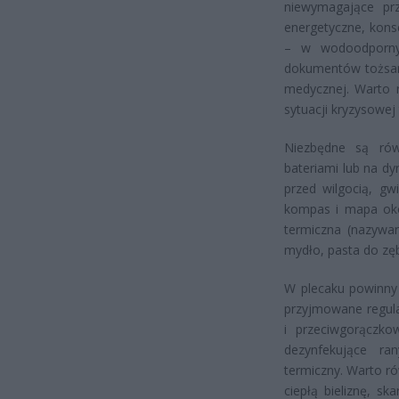
niewymagające pr
energetyczne, kon
– w wodoodpornym
dokumentów tożsamo
medycznej. Warto 
sytuacji kryzysowej
Niezbędne są rów
bateriami lub na dy
przed wilgocią, gw
kompas i mapa okol
termiczna (nazywa
mydło, pasta do zęb
W plecaku powinny 
przyjmowane regula
i przeciwgorączko
dezynfekujące ra
termiczny. Warto r
ciepłą bieliznę, sk