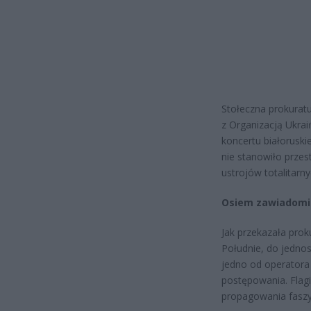
Stołeczna prokuratu
z Organizacją Ukra
koncertu białorusk
nie stanowiło prze
ustrojów totalitarny
Osiem zawiadomie
Jak przekazała pro
Południe, do jedno
jedno od operatora
postępowania. Flag
propagowania faszy