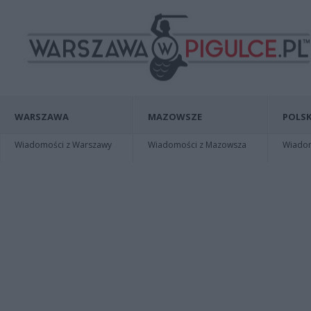
WARSZAWA
MAZOWSZE
POLSK
Wiadomości z Warszawy
Wiadomości z Mazowsza
Wiadomo