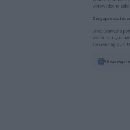
wprowadzono zakaz w
Decyzja ostatecz
Straż Graniczna po
wobec zatrzymanych
sprawie flag OUN-U
Obserwuj na