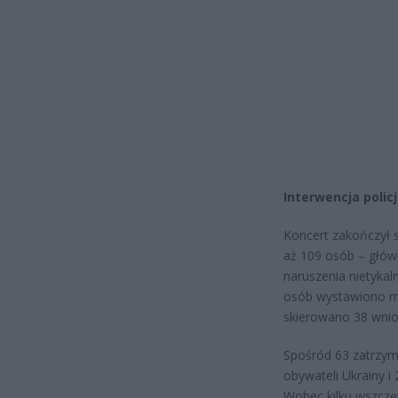
Interwencja polic
Koncert zakończył s
aż 109 osób – główn
naruszenia nietykal
osób wystawiono ma
skierowano 38 wnio
Spośród 63 zatrzy
obywateli Ukrainy i
Wobec kilku wszcz