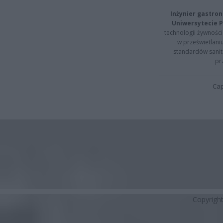
Inżynier gastron
Uniwersytecie P
technologii żywności 
w prześwietlani
standardów sanita
pr
Cap
Copyrigh