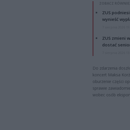
ZOBACZ RÓWNIE
ZUS podniesie
wynieść wypł
7 sierpnia 2026 19
ZUS zmieni w
dostać senio
7 sierpnia 2026 13
Do zdarzenia doszł
koncert Maksa Korż
oburzenie części opi
sprawie zawiadomie
wobec osób ekspon