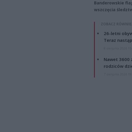
Banderowskie fla
wszczęcia śledzt
ZOBACZ RÓWNIE
26-letni obyw
Teraz nastąp
8 sierpnia 2026 15
Nawet 3600 z
rodziców dzie
7 sierpnia 2026 19