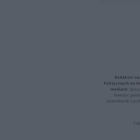
Redaktor na
Politycznych na 
mediach.
Specja
inwestor giełd
dziennikarski z pr
Cap