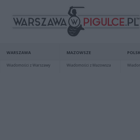
WARSZAWA
MAZOWSZE
POLSK
Wiadomości z Warszawy
Wiadomości z Mazowsza
Wiadomo