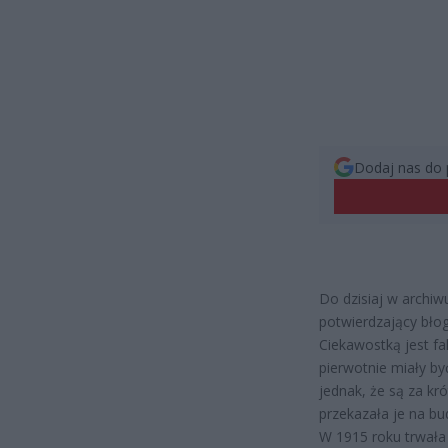
Dodaj nas do 
Do dzisiaj w archi
potwierdzający bło
Ciekawostką jest fa
pierwotnie miały by
jednak, że są za kró
przekazała je na bu
W 1915 roku trwała