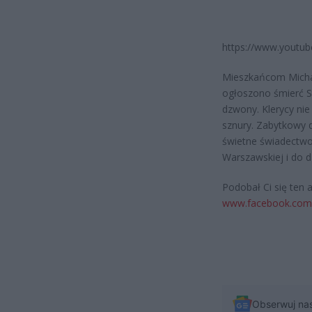
https://www.youtu
Mieszkańcom Michał
ogłoszono śmierć S
dzwony. Klerycy ni
sznury. Zabytkowy 
świetne świadectwo
Warszawskiej i do d
Podobał Ci się ten 
www.facebook.com
Obserwuj na