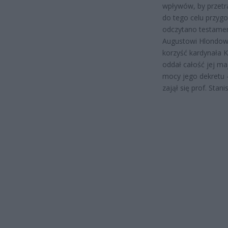
wpływów, by przetr
do tego celu przyg
odczytano testamen
Augustowi Hlondowi
korzyść kardynała K
oddał całość jej ma
mocy jego dekretu –
zajął się prof. Stan