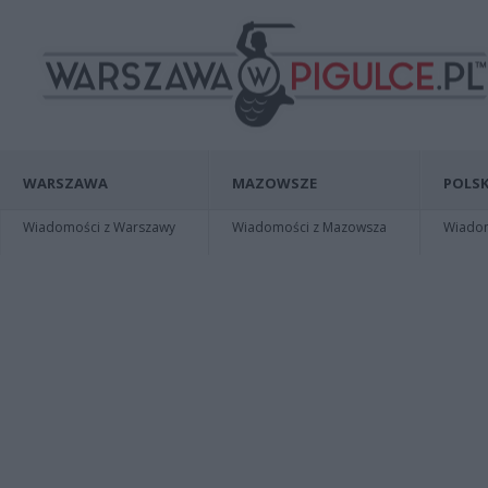
WARSZAWA
MAZOWSZE
POLSK
Wiadomości z Warszawy
Wiadomości z Mazowsza
Wiadomo