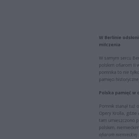
W Berlinie odsłon
milczenia
W samym sercu Berl
polskim ofiarom II
pomnika to nie tylk
pamięci historycznej
Polska pamięć w 
Pomnik stanął tuż 
Opery Krolla, gdzie 
tam umieszczono pot
polskim, niemieckim 
ofiarom niemieckiej