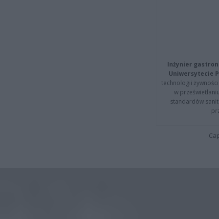
Inżynier gastron
Uniwersytecie P
technologii żywności 
w prześwietlani
standardów sanita
pr
Cap