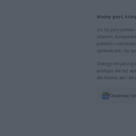
Ważny gest, który
Do tej pory polskie 
ofiarom. Korzystan
polskich i niemieck
symboliczne, nie sp
Dlatego inicjatorzy
postępu. Ale też ap
dla historii, ale i d
Obserwuj na