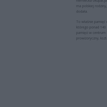
niemiecka okupacja 
ma polskiej rodziny
dodała.
To właśnie pamięć o
którego ponad 140 
pamięci w centrum Be
prowizoryczny, kszta