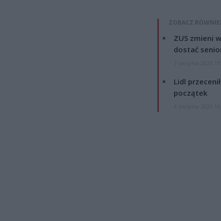
ZOBACZ RÓWNIE
ZUS zmieni w
dostać senio
7 sierpnia 2026 13
Lidl przeceni
początek
4 sierpnia 2026 16