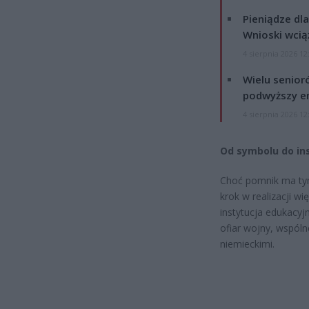
Pieniądze dla
Wnioski wcią
4 sierpnia 2026 12
Wielu senior
podwyższy e
4 sierpnia 2026 12
Od symbolu do in
Choć pomnik ma ty
krok w realizacji 
instytucja edukacyj
ofiar wojny, wspóln
niemieckimi.