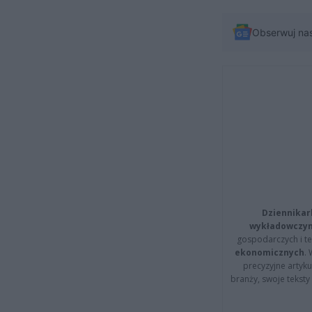
Obserwuj na
Dziennikar
wykładowczyn
gospodarczych i t
ekonomicznych
.
precyzyjne artyku
branży, swoje tekst