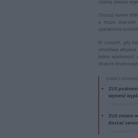
szansę zawsze wypr
Chociaż numer 8080
a może znacznie p
operatorów komór
W czasach, gdy ka
umożliwia aktywne 
Jedna wiadomość m
stratom finansowym
ZOBACZ RÓWNIE
ZUS podniesie
wynieść wypł
7 sierpnia 2026 19
ZUS zmieni w
dostać senio
7 sierpnia 2026 13