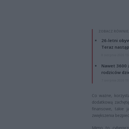
ZOBACZ RÓWNIE
26-letni obyw
Teraz nastąp
8 sierpnia 2026 15
Nawet 3600 z
rodziców dzie
7 sierpnia 2026 19
Co ważne, korzyst
dodatkową zachętę 
finansowe, takie 
zwiększenia bezpie
Mimo to cyberprz