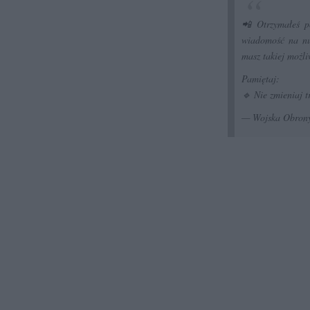
📲 Otrzymałeś p
wiadomość na num
masz takiej możli
Pamiętaj:
🔹 Nie zmieniaj 
— Wojska Obrony