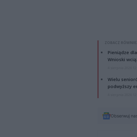
ZOBACZ RÓWNIE
Pieniądze dla
Wnioski wcią
4 sierpnia 2026 12
Wielu senior
podwyższy e
4 sierpnia 2026 12
Obserwuj na