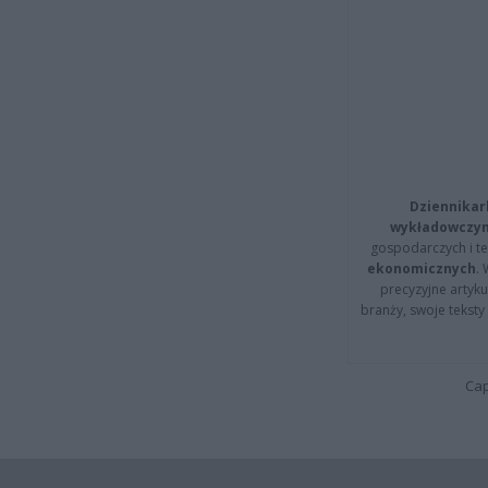
Dziennikar
wykładowczyn
gospodarczych i t
ekonomicznych
.
precyzyjne artyku
branży, swoje tekst
Cap