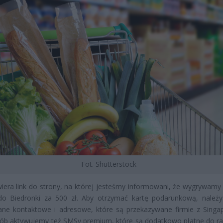
Fot. Shutterstock
iera link do strony, na której jesteśmy informowani, że wygrywamy
do Biedronki za 500 zł. Aby otrzymać kartę podarunkową, należ
ane kontaktowe i adresowe, które są przekazywane firmie z Singa
sób aktywujemy też SMSy premium, które są dodatkowo płatne do r