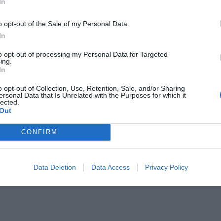
In
erpnia 2026 16:06
o opt-out of the Sale of my Personal Data.
niądze dla milionów polskich rodzin. ZUS wypłacił już 173 mln z
In
oski wciąż można składać
to opt-out of processing my Personal Data for Targeted
erpnia 2026 12:56
ing.
In
łam post na jednej z grup!
o opt-out of Collection, Use, Retention, Sale, and/or Sharing
ersonal Data that Is Unrelated with the Purposes for which it
cue otrzymało zgłoszenie od Barbary, która natrafiła na post na
lected.
Out
ej z rabatami sklepowymi. Kobieta jest wyczulona na takie kon
ponieważ kilka razy została oszukana.
CONFIRM
 lat temu często brałam udział w takich konkursach, jednak nigdy 
am. Potem dowiedziałam się, że po prostu podawałam swoje dane osz
Data Deletion
Data Access
Privacy Policy
ieta.