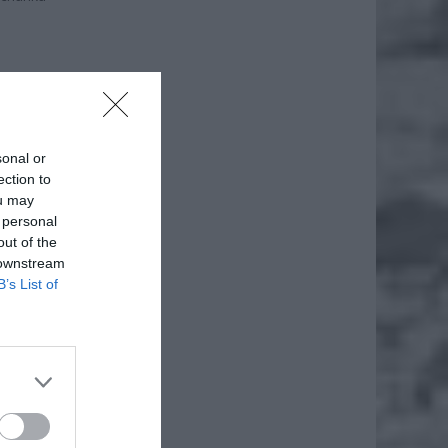
sonal or
ection to
ou may
 personal
out of the
 downstream
B’s List of
iero