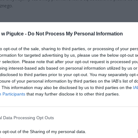
cznego.
w Pigułce -
Do Not Process My Personal Information
to opt-out of the sale, sharing to third parties, or processing of your per
formation for targeted advertising by us, please use the below opt-out s
ad
r selection. Please note that after your opt-out request is processed y
eing interest-based ads based on personal information utilized by us or
disclosed to third parties prior to your opt-out. You may separately opt-
losure of your personal information by third parties on the IAB’s list of
. This information may also be disclosed by us to third parties on the
IA
Participants
that may further disclose it to other third parties.
l Data Processing Opt Outs
CZ RÓWNIEŻ:
l przecenił hit do kuchni. Air fryer tańszy aż o 150 zł, a to dop
o opt-out of the Sharing of my personal data.
czątek