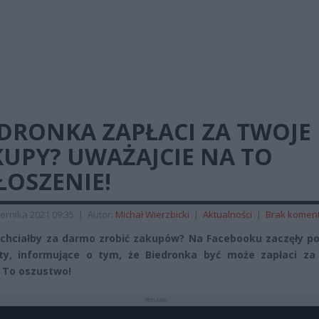
DRONKA ZAPŁACI ZA TWOJE
KUPY? UWAŻAJCIE NA TO
ŁOSZENIE!
ernika 2021 09:35
|
Autor:
Michał Wierzbicki
|
Aktualności
|
Brak komen
 chciałby za darmo zrobić zakupów? Na Facebooku zaczęły po
ty, informujące o tym, że Biedronka być może zapłaci za
 To oszustwo!
REKLAMA