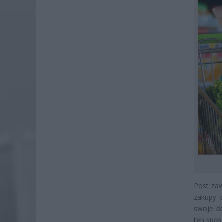
Post zaw
zakupy 
swoje d
ten spo