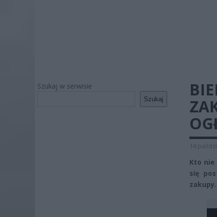
BIE
Szukaj w serwisie
Szukaj
ZA
OG
14 paździ
Kto nie
się pos
zakupy.