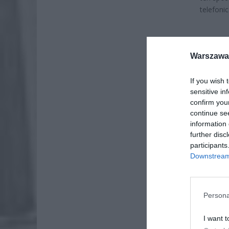
telefoni
Warszawa 
If you wish 
sensitive in
confirm you
continue se
information 
further disc
participants
Downstream 
Persona
ZOBA
Lid
I want t
po