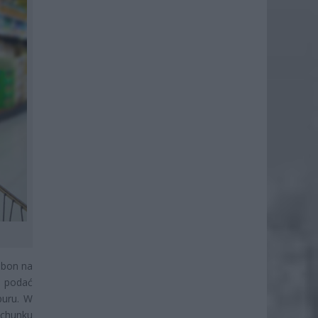
 bon na
y podać
puru. W
achunku