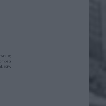
wia się
domości
d, IKEA