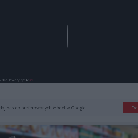
Play
aj nas do preferowanych źródeł w Google
Do