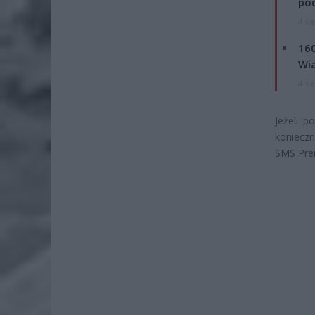
po
4 si
160
Wi
4 si
Jeżeli 
konieczn
SMS Prem