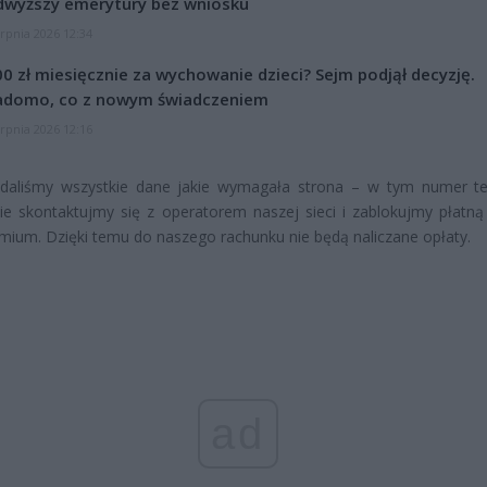
dwyższy emerytury bez wniosku
erpnia 2026 12:34
0 zł miesięcznie za wychowanie dzieci? Sejm podjął decyzję.
adomo, co z nowym świadczeniem
erpnia 2026 12:16
podaliśmy wszystkie dane jakie wymagała strona – w tym numer te
ie skontaktujmy się z operatorem naszej sieci i zablokujmy płatną
ium. Dzięki temu do naszego rachunku nie będą naliczane opłaty.
ad