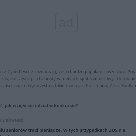
ad
ści z CyberRescue zaznaczają, że to bardzo popularne oszustwo. Poja
 czas, najczęściej są to posty w mediach społecznościowych lub wia
Oszuści często wykorzystują takie marki jak: Rossmann, Zara, Kauflan
ć, jak wzięło się udział w konkursie?
CZ RÓWNIEŻ:
lu seniorów traci pieniądze. W tych przypadkach ZUS nie