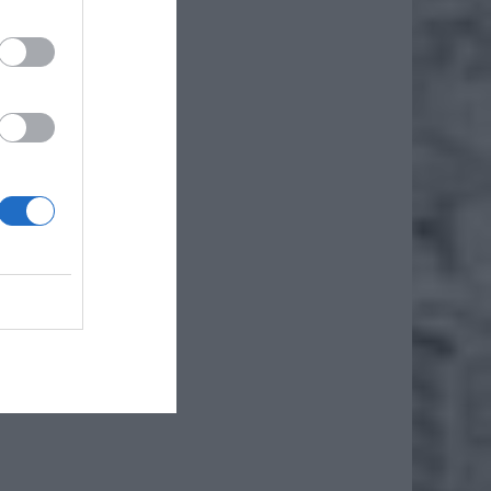
ł.
 grupie
kursy z
nic nie
ustom
–