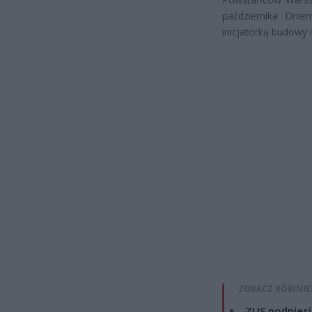
października Dni
inicjatorką budowy
ZOBACZ RÓWNIE
ZUS podniesie