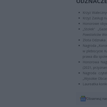
ODZNACZE
Krzyż Waleczny
Krzyż Zasługi n
Honorowe obyw
„Stołek” „Gaz
Powstańców War
Złota Odznaka 
Nagroda „Koron
w plebiscycie 
prawa dla społ
Honorowa Nagr
(2021, przyzna
Nagroda czytel
„Wysokie Obcas
Laureatka konk
Obserwuj na