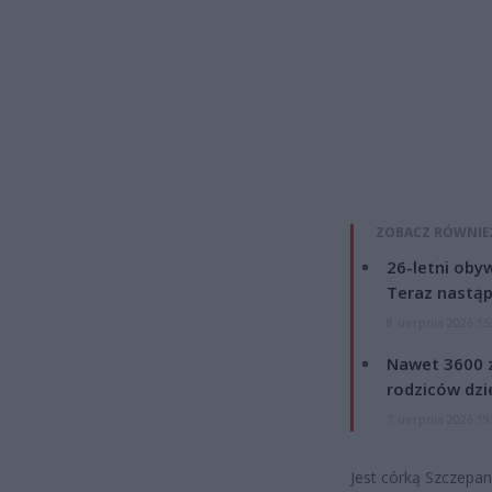
ZOBACZ RÓWNIE
26-letni obyw
Teraz nastąp
8 sierpnia 2026 15
Nawet 3600 z
rodziców dzie
7 sierpnia 2026 19
Jest córką Szczepan