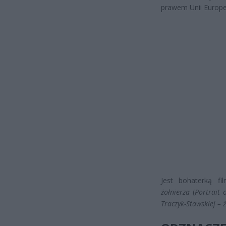
prawem Unii Europe
Jest bohaterką f
żołnierza
(
Portrait 
Traczyk-Stawskiej –