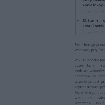
wynieść wypł
7 sierpnia 2026 19
ZUS zmieni w
dostać senio
7 sierpnia 2026 13
Pełni funkcję prz
Warszawy przy Świa
W 2018 poparła pro
uczestnikami, j
Podczas wyborów 
nagranym na potr
wsparła protest pr
zaprotestowała prz
Kaczyńskiego pod
wzięła udział i za
orzeczeniu Trybu