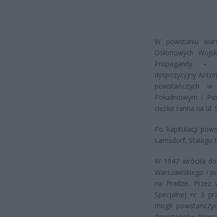
W powstaniu warsz
Osłonowych Wojsk
Propagandy – 
dyspozycyjny Anton
powstańczych w 
Południowym i Powi
ciężko ranna na ul.
Po kapitulacji pows
Lamsdorf, Stalagu IV
W 1947 wróciła do
Warszawskiego i pod
na Pradze
. Przez 
Specjalnej nr 3 pr
mogił powstańczyc
Powstańców Wars