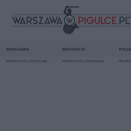
WARSZAWA
MAZOWSZE
POLSK
Wiadomości z Warszawy
Wiadomości z Mazowsza
Wiadomo