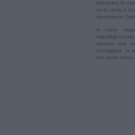
Białołęckiej 36 (obe
się do szkoły nr 33
Harcerskiej im. Żwir
W czasie okupac
niepodległościow
sabotażu oraz w 
ostrzegające, że w
nich wyroki śmierci
.