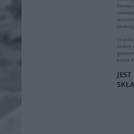
Pierwszy
zaświadc
dokument
lokalne
To pokaz
osobne w
gotowym 
będzie m
JEST
SKŁ