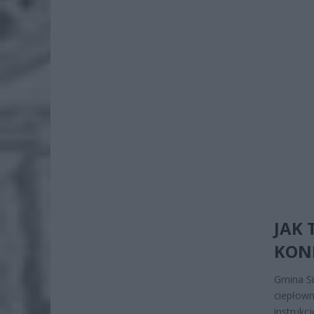
JAK 
KON
Gmina Si
ciepłown
instrukc