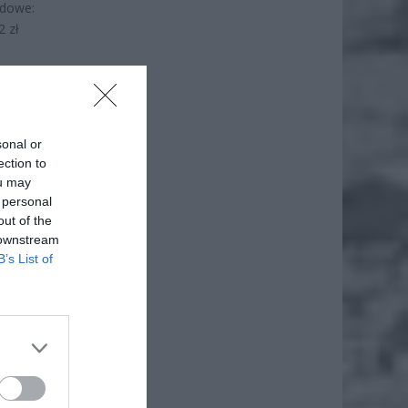
odowe:
2 zł
ł.
sonal or
ection to
ou may
 personal
out of the
 downstream
B’s List of