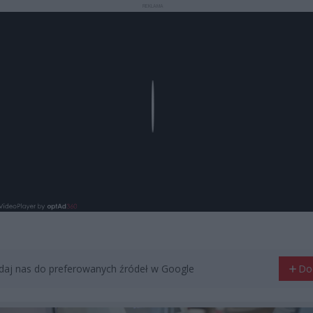
REKLAMA
Play
aj nas do preferowanych źródeł w Google
Do