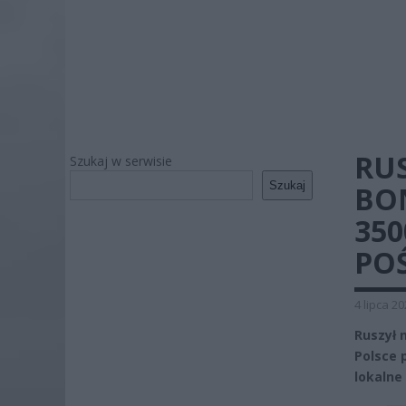
RU
Szukaj w serwisie
Szukaj
BO
350
POŚ
4 lipca 2
Ruszył 
Polsce 
lokalne