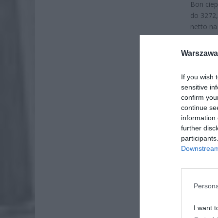
Bon ciep
do 3272,
netto na
obowiązu
Warszawa 
If you wish 
sensitive in
confirm you
continue se
information 
further disc
participants
Downstream 
Persona
I want t
ZOBA