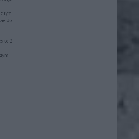
 z tym
zie do
s to 2
zym i