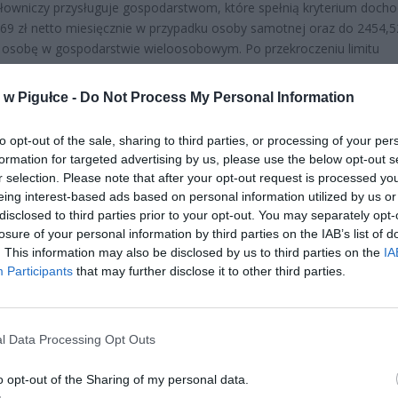
łowniczy przysługuje gospodarstwom, które spełnią kryterium doch
69 zł netto miesięcznie w przypadku osoby samotnej oraz do 2454,5
 osobę w gospodarstwie wieloosobowym. Po przekroczeniu limitu
je zasada „złotówka za złotówkę”, a minimalna wypłata wynosi 20 z
w Pigułce -
Do Not Process My Personal Information
to opt-out of the sale, sharing to third parties, or processing of your per
formation for targeted advertising by us, please use the below opt-out s
r selection. Please note that after your opt-out request is processed y
eing interest-based ads based on personal information utilized by us or
disclosed to third parties prior to your opt-out. You may separately opt-
ad
losure of your personal information by third parties on the IAB’s list of
. This information may also be disclosed by us to third parties on the
IA
Participants
that may further disclose it to other third parties.
l Data Processing Opt Outs
o opt-out of the Sharing of my personal data.
CZ RÓWNIEŻ: