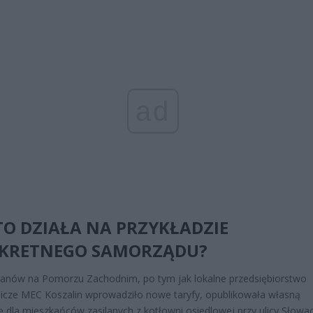
ad
TO DZIAŁA NA PRZYKŁADZIE
KRETNEGO SAMORZĄDU?
anów na Pomorzu Zachodnim, po tym jak lokalne przedsiębiorstwo
icze MEC Koszalin wprowadziło nowe taryfy, opublikowała własną
ję dla mieszkańców zasilanych z kotłowni osiedlowej przy ulicy Słowa