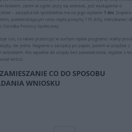
m krokiem, zanim w ogóle złoży się wniosek, jest wystąpienie o
zenie – zarządca lub spółdzielnia ma na jego wydanie
7 dni
. Dopiero
em, potwierdzającym cenę ciepła powyżej 170 zł/GJ, mieszkaniec id
go Ośrodka Pomocy Społecznej.
uje coś, co łatwo przeoczyć w suchym opisie programu: realny proce
izyty, nie jedna. Najpierw u zarządcy po papier, potem w urzędzie z
wnioskiem. Kto wpadnie do urzędu bez zaświadczenia, wyjdzie z nic
usiał wrócić.
 ZAMIESZANIE CO DO SPOSOBU
ADANIA WNIOSKU