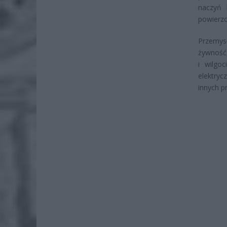
naczyń 
powierzc
Przemys
żywność,
i wilgo
elektry
innych p