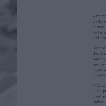
Wszecho
praktycz
poziom 
kontami
publiczn
Badania
chronic
wątroby
wielu zw
długotr
nowotwo
PFAS wy
może pr
przed p
zdolnośc