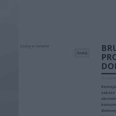
BRU
Szukaj w serwisie
Szukaj
PR
DO
20 czerwc
Komisj
zakazu 
akroni
konsum
domowyc