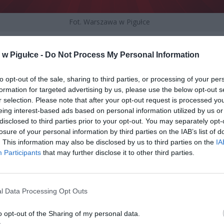
Fot. Warszawa w Pigułce
cje PFAS wyróżniają się spośród innych związków chemicznych ni
w Pigułce -
Do Not Process My Personal Information
ścią w środowisku naturalnym. W przeciwieństwie do więk
szczeń organicznych, które podlegają naturalnym procesom biodegr
ki praktycznie nie ulegają rozkładowi w ekosystemach. Konsekwen
to opt-out of the sale, sharing to third parties, or processing of your per
formation for targeted advertising by us, please use the below opt-out s
ości jest systematyczny wzrost ich stężenia w środowisku, gdyż 
r selection. Please note that after your opt-out request is processed y
ekosystemów trafiają nowe ilości tych substancji, które kumulują si
eing interest-based ads based on personal information utilized by us or
cymi zanieczyszczeniami.
disclosed to third parties prior to your opt-out. You may separately opt-
losure of your personal information by third parties on the IAB’s list of
. This information may also be disclosed by us to third parties on the
IA
Participants
that may further disclose it to other third parties.
l Data Processing Opt Outs
ad
o opt-out of the Sharing of my personal data.