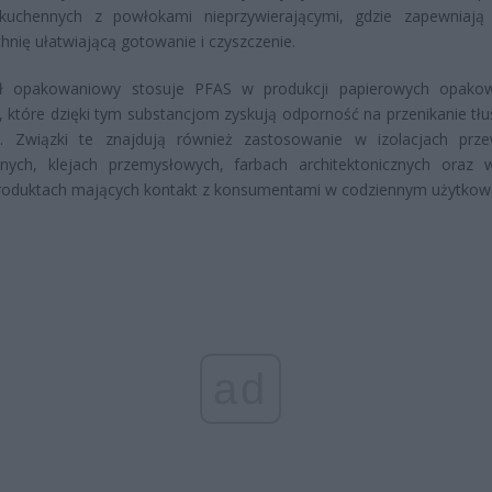
kuchennych z powłokami nieprzywierającymi, gdzie zapewniają
hnię ułatwiającą gotowanie i czyszczenie.
ł opakowaniowy stosuje PFAS w produkcji papierowych opako
 które dzięki tym substancjom zyskują odporność na przenikanie tł
ci. Związki te znajdują również zastosowanie w izolacjach pr
cznych, klejach przemysłowych, farbach architektonicznych oraz 
roduktach mających kontakt z konsumentami w codziennym użytkow
ad