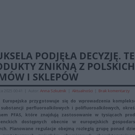
KSELA PODJĘŁA DECYZJĘ. TE
ODUKTY ZNIKNĄ Z POLSKICH
MÓW I SKLEPÓW
a 2025 00:41
|
Autor:
Anna Szkutnik
|
Aktualności
|
Brak komentarzy
a Europejska przygotowuje się do wprowadzenia komplek
substancji perfluoroalkilowych i polifluoroalkilowych, okre
mem PFAS, które znajdują zastosowanie w tysiącach pro
enckich dostępnych obecnie w europejskich gospodar
h. Planowane regulacje obejmą rozległą grupę ponad dzie