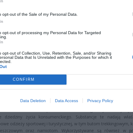
In
o opt-out of the Sale of my Personal Data.
In
to opt-out of processing my Personal Data for Targeted
ing.
In
CZ RÓWNIEŻ:
et 3600 zł miesięcznie zamiast 800+. Nowa propozycja dla
o opt-out of Collection, Use, Retention, Sale, and/or Sharing
ersonal Data that Is Unrelated with the Purposes for which it
ziców dzieci do 3. roku życia
lected.
Out
erpnia 2026 19:29
 podniesie próg 500 plus dla seniorów. Policzyliśmy, ile może
CONFIRM
ieść wypłata przy emeryturze od 2200 do 2700 zł
erpnia 2026 19:14
Data Deletion
Data Access
Privacy Policy
zastosowania PFAS w produktach codziennego użytku obejmuje
ie dziedziny życia konsumenckiego. Substancje te nadają właś
owe odzieży sportowej i turystycznej, w tym butom trekkingowym, 
deszczowym oraz namiotom. Wykorzystywane są również w pro