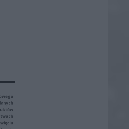
sowego
ślanych
duktów
stwach
więciu