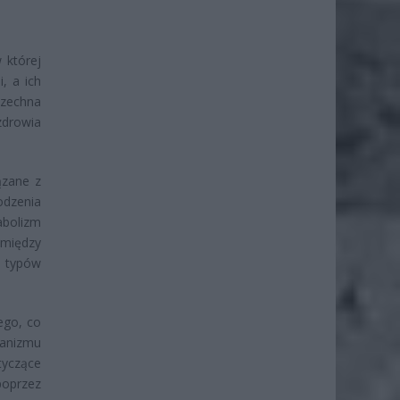
 której
, a ich
szechna
zdrowia
ązane z
dzenia
abolizm
 między
h typów
ego, co
ganizmu
tyczące
poprzez