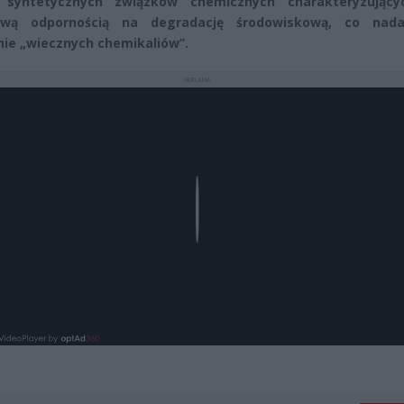
y syntetycznych związków chemicznych charakteryzujący
ową odpornością na degradację środowiskową, co nad
nie „wiecznych chemikaliów”.
REKLAMA
Play