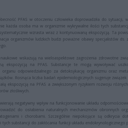
becność PFAS w otoczeniu człowieka doprowadziła do sytuacji, w
nie każda osoba ma w organizmie wykrywalne ilości tych substancji
systematycznie wzrasta wraz z kontynuowaną ekspozycją. Ta pow
nacja organizmów ludzkich budzi poważne obawy specjalistów ds. 
ego.
 naukowe wskazują na wieloaspektowe zagrożenia zdrowotne zwi
zną ekspozycją na PFAS. Substancje te mogą wywoływać uszko
, organu odpowiedzialnego za detoksykację organizmu oraz met
iązków. Rosnąca liczba badań epidemiologicznych sugeruje związek
wałą ekspozycją na PFAS a zwiększonym ryzykiem rozwoju różnyc
rów złośliwych.
wierają negatywny wpływ na funkcjonowanie układu odpornościow
owadzić do osłabienia naturalnych mechanizmów obronnych or
atogenami i chorobami. Szczególnie niepokojące są odkrycia do
i tych substancji do zakłócania funkcji układu endokrynologicznego 