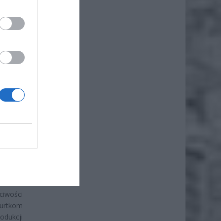
 niemal
ciwości
kurtkom
dukcji