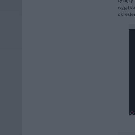
tysięc
wyjątk
określe