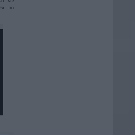
ch się
ało im