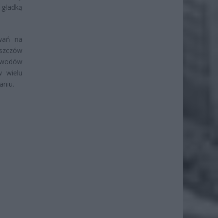
 gładką
wań na
uszczów
zewodów
w wielu
aniu.