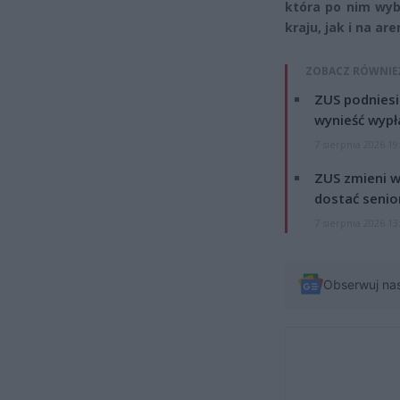
która po nim wyb
kraju, jak i na a
ZOBACZ RÓWNIE
ZUS podniesie
wynieść wypł
7 sierpnia 2026 19
ZUS zmieni w
dostać senio
7 sierpnia 2026 13
Obserwuj na