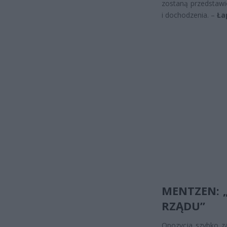
zostaną przedstawi
i dochodzenia. –
Ła
MENTZEN: „
RZĄDU”
Opozycja szybko za