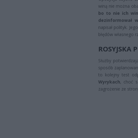
winą nie można obar
bo to nie ich wi
dezinformował w
napisał polityk. Je
błędów własnego r
ROSYJSKA P
Służby potwierdzaj
sposób zaplanowany
to kolejny test o
Wyrykach
, choć s
zagrożenie ze stro