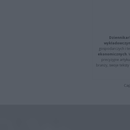
Dziennikar
wykładowczyn
gospodarczych i t
ekonomicznych
.
precyzyjne artyku
branży, swoje tekst
Cap