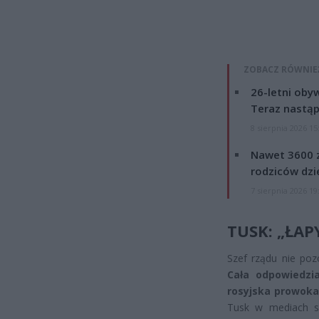
ZOBACZ RÓWNIE
26-letni obyw
Teraz nastąp
8 sierpnia 2026 15
Nawet 3600 z
rodziców dzie
7 sierpnia 2026 19
TUSK: „ŁAP
Szef rządu nie poz
Cała odpowiedzi
rosyjska prowokac
Tusk w mediach sp