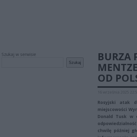
BURZA 
Szukaj w serwisie
Szukaj
MENTZE
OD POL
16 września 2025 22:
Rosyjski atak 
miejscowości Wyry
Donald Tusk w o
odpowiedzialność
chwilę później g