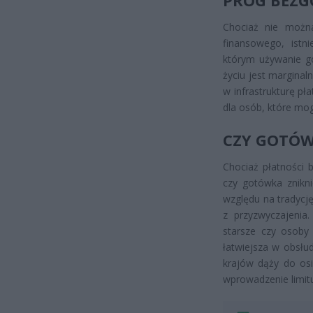
Chociaż nie można
finansowego, istn
którym używanie go
życiu jest marginal
w infrastrukturę pł
dla osób, które mog
CZY GOTÓW
Chociaż płatności 
czy gotówka znikni
względu na tradycję
z przyzwyczajenia.
starsze czy osoby
łatwiejsza w obsłud
krajów dąży do osi
wprowadzenie limitu