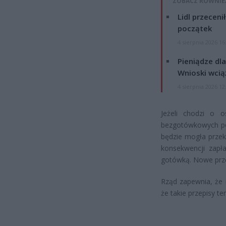
ZOBACZ RÓWNIE
Lidl przeceni
początek
4 sierpnia 2026 16
Pieniądze dla
Wnioski wcią
4 sierpnia 2026 12
Jeżeli chodzi o o
bezgotówkowych po
będzie mogła przekr
konsekwencji zapła
gotówką. Nowe prze
Rząd zapewnia, że n
że takie przepisy te