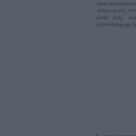
Nowy limit płatnoś
złotych brutto. Po
polski złoty, z
poprzedzającego dz