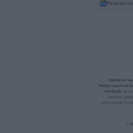
Obserwuj na
Redaktor na
Politycznych na 
mediach.
Specja
inwestor giełd
dziennikarski z pr
Cap