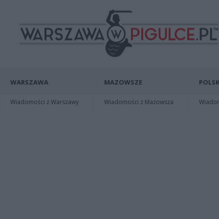
WARSZAWA
MAZOWSZE
POLSK
Wiadomości z Warszawy
Wiadomości z Mazowsza
Wiadomo