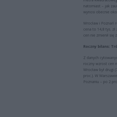
natomiast – jak zau
wynosi obecnie okoł
Wrocław i Poznań r
cena to 14,8 tys. z
cen nie zmienił się
Roczny bilans: Tr
Z danych cytowanyc
roczny wzrost cen 
Wrocław był drugi (
proc.). W Warszawie
Poznaniu – po 2 pro