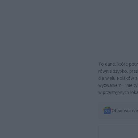
To dane, które potw
równie szybko, pre
dla wielu Polaków z
wyzwaniem – nie tyl
w przystępnych loka
Obserwuj na