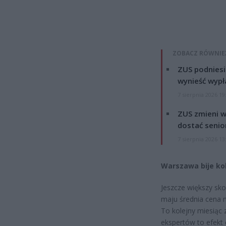
ZOBACZ RÓWNIE
ZUS podniesie
wynieść wypł
7 sierpnia 2026 19
ZUS zmieni w
dostać senio
7 sierpnia 2026 13
Warszawa bije ko
Jeszcze większy sko
maju średnia cena 
To kolejny miesiąc 
ekspertów to efekt