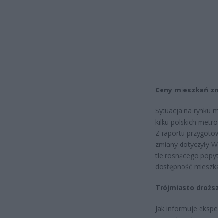
Ceny mieszkań zn
Sytuacja na rynku 
kilku polskich metr
Z raportu przygoto
zmiany dotyczyły W
tle rosnącego popyt
dostępność mieszka
Trójmiasto drożs
Jak informuje ekspe