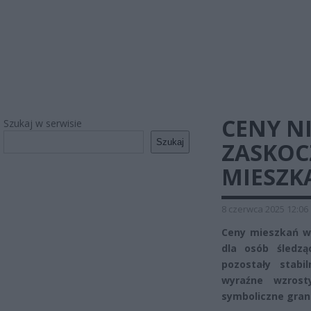
CENY N
Szukaj w serwisie
Szukaj
ZASKOC
MIESZK
8 czerwca 2025 12:06
Ceny mieszkań w 
dla osób śledzą
pozostały stabi
wyraźne wzrost
symboliczne gran