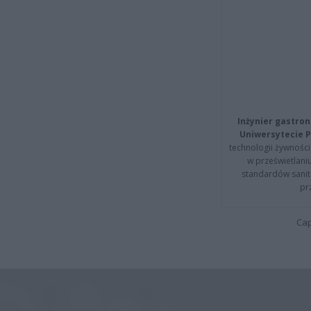
Inżynier gastron
Uniwersytecie P
technologii żywności 
w prześwietlani
standardów sanita
pr
Cap