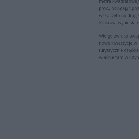
metra kwadratowego
proc., osiągając po
wskoczyło na drugie
Krakowa wyniosła w
Wielgo zwraca uwag
nowe inwestycje w 
turystycznie części
właśnie tam w lutym