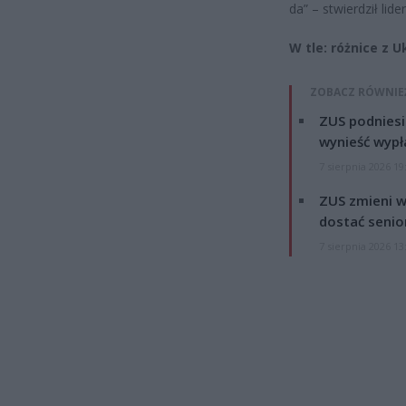
da” – stwierdził lider
W tle: różnice z 
ZOBACZ RÓWNIE
ZUS podniesie
wynieść wypł
7 sierpnia 2026 19
ZUS zmieni w
dostać senio
7 sierpnia 2026 13