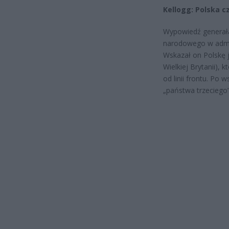
Kellogg: Polska c
Wypowiedź generała
narodowego w admin
Wskazał on Polskę j
Wielkiej Brytanii),
od linii frontu. Po 
„państwa trzeciego”