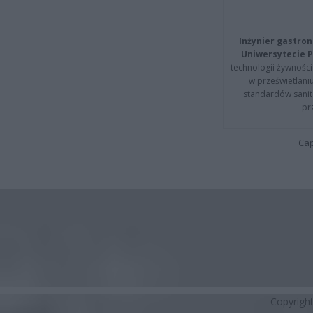
Inżynier gastron
Uniwersytecie P
technologii żywności 
w prześwietlani
standardów sanita
pr
Cap
Copyrigh