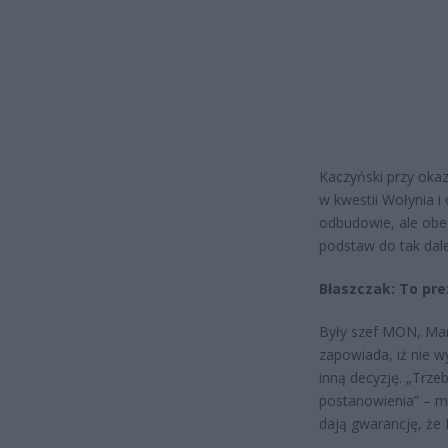
Kaczyński przy okaz
w kwestii Wołynia 
odbudowie, ale obe
podstaw do tak dalek
Błaszczak: To pr
Były szef MON, Mari
zapowiada, iż nie w
inną decyzję. „Trze
postanowienia” – mó
dają gwarancję, że 