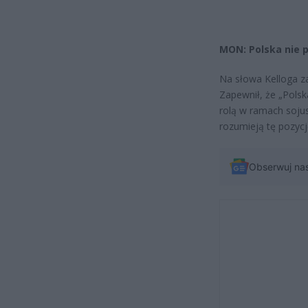
MON: Polska nie pl
Na słowa Kelloga 
Zapewnił, że „Polska
rolą w ramach sojus
rozumieją tę pozycj
Obserwuj na