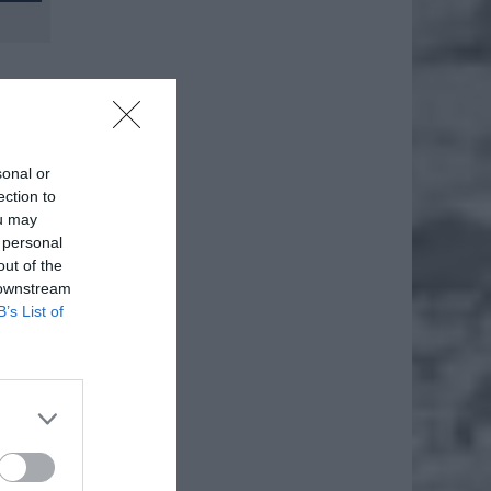
iero
sonal or
ection to
ou may
 personal
ł.
out of the
 downstream
B’s List of