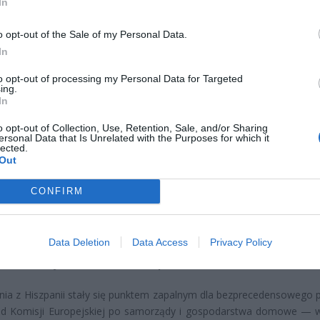
In
ad
o opt-out of the Sale of my Personal Data.
In
to opt-out of processing my Personal Data for Targeted
ing.
In
o opt-out of Collection, Use, Retention, Sale, and/or Sharing
oczątkowo wyglądało jak lokalna usterka w jednym z hiszpańskich 
ersonal Data that Is Unrelated with the Purposes for which it
lected.
 energii, szybko rozlało się po Europie niczym fala ostrzegawcza.
Out
ńców Madrytu i Barcelony stojących bezradnie przy niedział
ach i terminalach płatniczych, trafiły do mediów i uświadomiły m
CONFIRM
czyków, że podobny paraliż mógłby nastąpić wszędzie. Świado
 gwałtowną reakcję — nie tylko ze strony rządów, ale i samych oby
otąd uważali nowoczesne systemy za niezawodne.
Data Deletion
Data Access
Privacy Policy
mobilizacja: nowa filozofia odporności
ia z Hiszpanii stały się punktem zapalnym dla bezprecedensowego 
Od Komisji Europejskiej po samorządy i gospodarstwa domowe — 