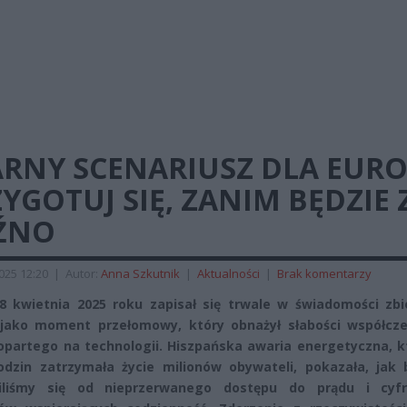
ARNY SCENARIUSZ DLA EURO
YGOTUJ SIĘ, ZANIM BĘDZIE 
ŹNO
2025 12:20
|
Autor:
Anna Szkutnik
|
Aktualności
|
Brak komentarzy
8 kwietnia 2025 roku zapisał się trwale w świadomości zbi
 jako moment przełomowy, który obnażył słabości współcz
opartego na technologii. Hiszpańska awaria energetyczna, k
odzin zatrzymała życie milionów obywateli, pokazała, jak 
niliśmy się od nieprzerwanego dostępu do prądu i cyf