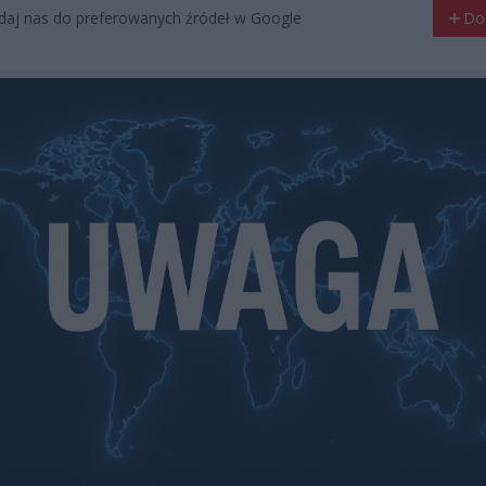
aj nas do preferowanych źródeł w Google
Do