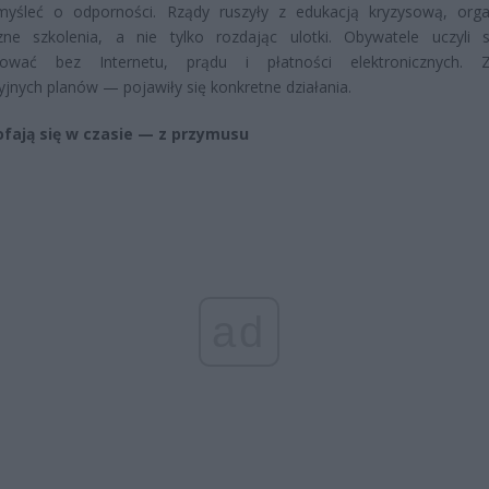
 myśleć o odporności. Rządy ruszyły z edukacją kryzysową, orga
czne szkolenia, a nie tylko rozdając ulotki. Obywatele uczyli s
nować bez Internetu, prądu i płatności elektronicznych. Z
yjnych planów — pojawiły się konkretne działania.
ofają się w czasie — z przymusu
ad