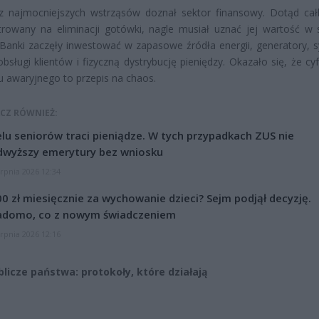
z najmocniejszych wstrząsów doznał sektor finansowy. Dotąd cał
rowany na eliminacji gotówki, nagle musiał uznać jej wartość w s
 Banki zaczęły inwestować w zapasowe źródła energii, generatory, 
obsługi klientów i fizyczną dystrybucję pieniędzy. Okazało się, że cy
u awaryjnego to przepis na chaos.
CZ RÓWNIEŻ:
lu seniorów traci pieniądze. W tych przypadkach ZUS nie
dwyższy emerytury bez wniosku
erpnia 2026 12:34
0 zł miesięcznie za wychowanie dzieci? Sejm podjął decyzję.
adomo, co z nowym świadczeniem
erpnia 2026 12:16
licze państwa: protokoły, które działają