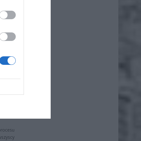
punktów
 Obrazy
ających
ilionom
mość ta
wateli,
procesu
wszyscy