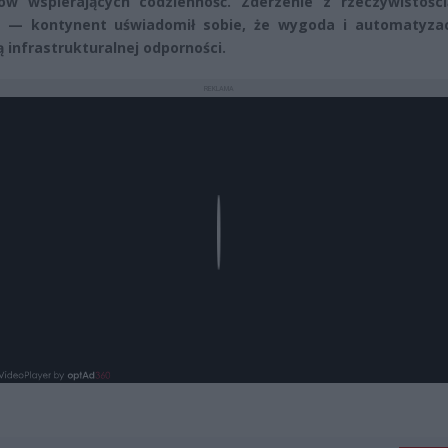
w wspierających codzienność. Zderzenie z rzeczywistości
e — kontynent uświadomił sobie, że wygoda i automatyzac
ą infrastrukturalnej odporności.
REKLAMA
Play