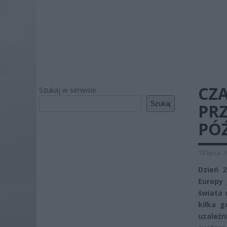
CZ
Szukaj w serwisie
Szukaj
PRZ
PÓ
18 lipca 
Dzień 2
Europy
świata 
kilka g
uzależ