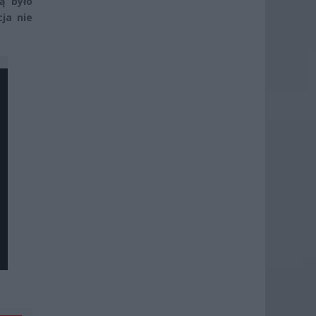
ą było
ja nie