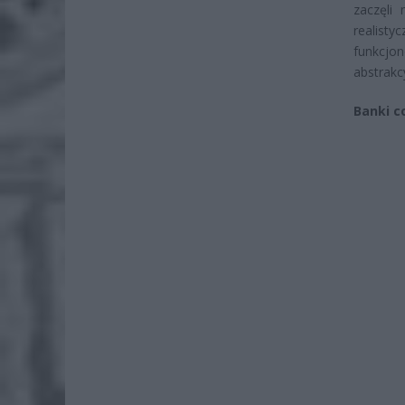
zaczęli
realisty
funkcjo
abstrakc
Banki c