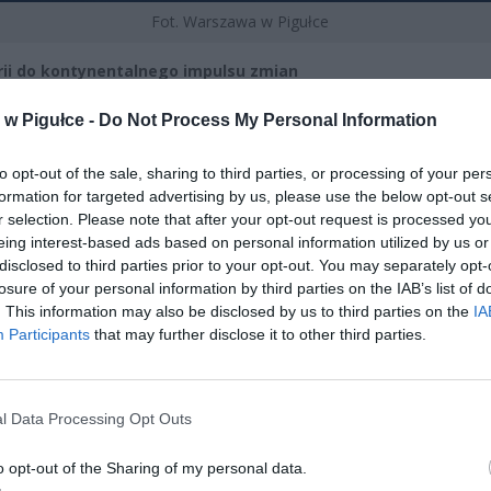
Fot. Warszawa w Pigułce
ii do kontynentalnego impulsu zmian
w Pigułce -
Do Not Process My Personal Information
CZ RÓWNIEŻ:
l przecenił hit do kuchni. Air fryer tańszy aż o 150 zł, a to dop
to opt-out of the sale, sharing to third parties, or processing of your per
czątek
formation for targeted advertising by us, please use the below opt-out s
erpnia 2026 16:06
r selection. Please note that after your opt-out request is processed y
eing interest-based ads based on personal information utilized by us or
niądze dla milionów polskich rodzin. ZUS wypłacił już 173 mln z
disclosed to third parties prior to your opt-out. You may separately opt-
oski wciąż można składać
losure of your personal information by third parties on the IAB’s list of
. This information may also be disclosed by us to third parties on the
IA
erpnia 2026 12:56
Participants
that may further disclose it to other third parties.
l Data Processing Opt Outs
o opt-out of the Sharing of my personal data.