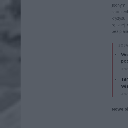
Jednym 
skoncent
kryzysu.
ręcznej 
bez plan
ZOBA
Wie
po
4 si
160
Wi
4 si
Nowe ob