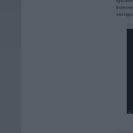
systemó
bolesn
zastąpi