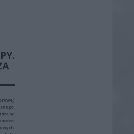
PY.
ZA
orowej
esnego
tóra w
bardzo
rowych