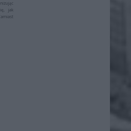
nizując
ię, jak
amiast