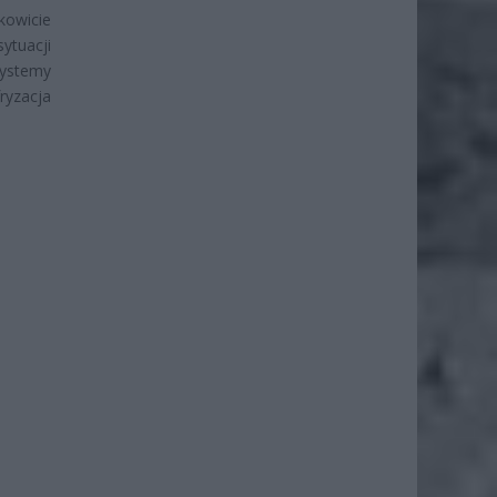
kowicie
ytuacji
systemy
fryzacja