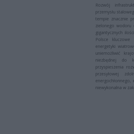
Rozwój infrastru
przemysłu staloweg
tempie znacznie p
zielonego wodoru 
gigantycznych iloś
Polsce kluczowe
energetyki wiatrow
uniemożliwić kraj
niezbędnej do ko
przyspieszenia roz
przesyłowej zdo
energochłonnego, e
niewykonalna w za