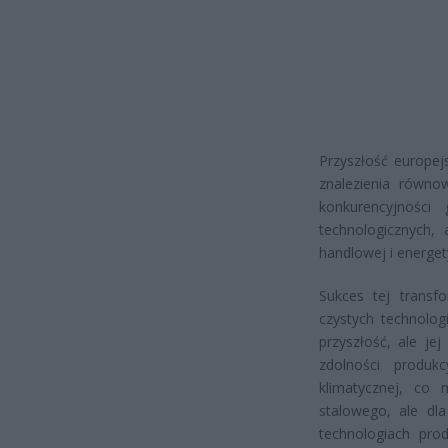
Przyszłość europej
znalezienia równo
konkurencyjności
technologicznych, 
handlowej i energet
Sukces tej transf
czystych technolo
przyszłość, ale je
zdolności produk
klimatycznej, co 
stalowego, ale dl
technologiach prod