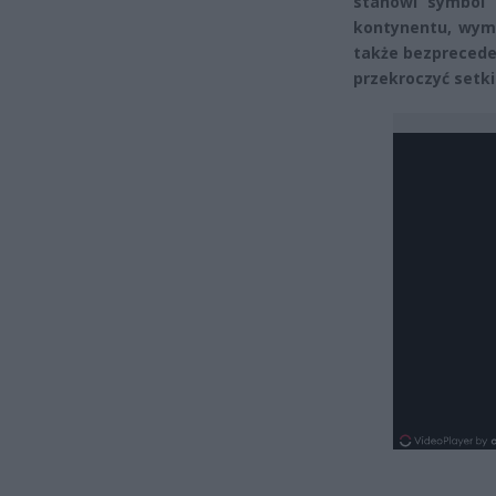
stanowi symbol 
kontynentu, wyma
także bezprecede
przekroczyć setk