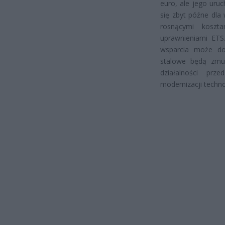
euro, ale jego uru
się zbyt późne dla 
rosnącymi koszt
uprawnieniami ETS
wsparcia może dop
stalowe będą zmus
działalności pr
modernizacji techno