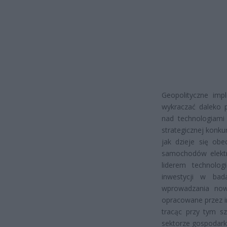
Geopolityczne imp
wykraczać daleko 
nad technologiami
strategicznej konk
jak dzieje się obe
samochodów elektr
liderem technolo
inwestycji w bad
wprowadzania nowy
opracowane przez in
tracąc przy tym s
sektorze gospodarki