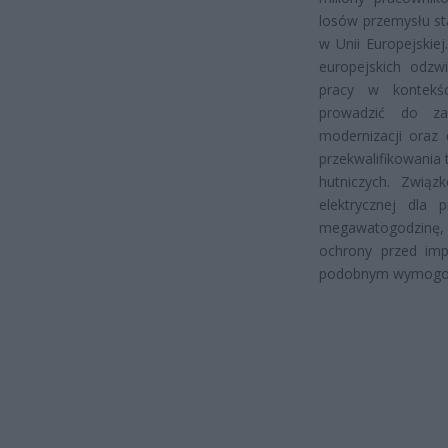
losów przemysłu st
w Unii Europejskie
europejskich odzw
pracy w kontekśc
prowadzić do za
modernizacji oraz
przekwalifikowania
hutniczych. Związ
elektrycznej dla 
megawatogodzinę, a
ochrony przed impo
podobnym wymogo