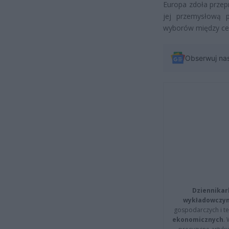
Europa zdoła przep
jej przemysłową 
wyborów między cel
Obserwuj na
Dziennikar
wykładowczyn
gospodarczych i t
ekonomicznych
.