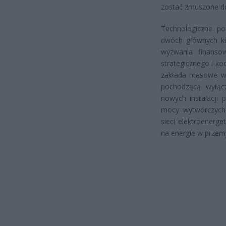
zostać zmuszone do
Technologiczne pod
dwóch głównych kie
wyzwania finanso
strategicznego i ko
zakłada masowe wyk
pochodzącą wyłąc
nowych instalacji 
mocy wytwórczych e
sieci elektroenerg
na energię w przem