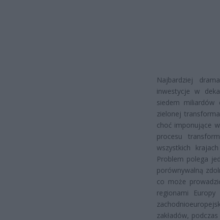
Najbardziej drama
inwestycje w deka
siedem miliardów 
zielonej transform
choć imponujące w 
procesu transfor
wszystkich krajach
Problem polega jed
porównywalną zdoln
co może prowadzić
regionami Europy 
zachodnioeuropejs
zakładów, podczas