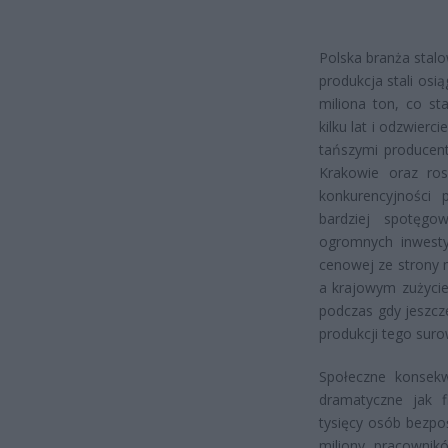
Polska branża stalo
produkcja stali osi
miliona ton, co s
kilku lat i odzwier
tańszymi producent
Krakowie oraz ros
konkurencyjności 
bardziej spotęgo
ogromnych inwesty
cenowej ze strony 
a krajowym zużycie
podczas gdy jeszcz
produkcji tego suro
Społeczne konsek
dramatyczne jak f
tysięcy osób bezp
miliony pracownik