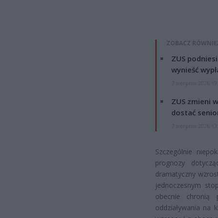
ZOBACZ RÓWNIE
ZUS podniesie
wynieść wypł
7 sierpnia 2026 19
ZUS zmieni w
dostać senio
7 sierpnia 2026 13
Szczególnie niepo
prognozy dotyczą
dramatyczny wzrost
jednoczesnym stop
obecnie chronią 
oddziaływania na k