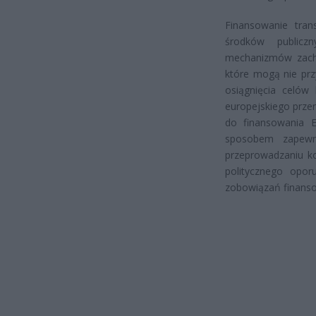
Finansowanie tran
środków publicz
mechanizmów zachę
które mogą nie prz
osiągnięcia celów 
europejskiego prze
do finansowania 
sposobem zapewn
przeprowadzaniu k
politycznego opor
zobowiązań finansow