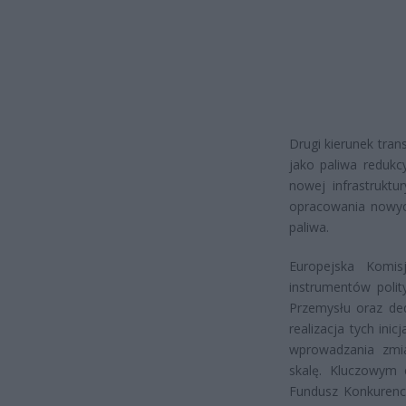
Drugi kierunek tra
jako paliwa reduk
nowej infrastruktu
opracowania nowyc
paliwa.
Europejska Komis
instrumentów polit
Przemysłu oraz ded
realizacja tych in
wprowadzania zmi
skalę. Kluczowym 
Fundusz Konkurency