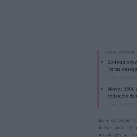
ZOBACZ RÓWNIE
26-letni obyw
Teraz nastąp
8 sierpnia 2026 15
Nawet 3600 z
rodziców dzie
7 sierpnia 2026 19
Skala wyzwania s
daleko poza tech
produkcyjnych, o