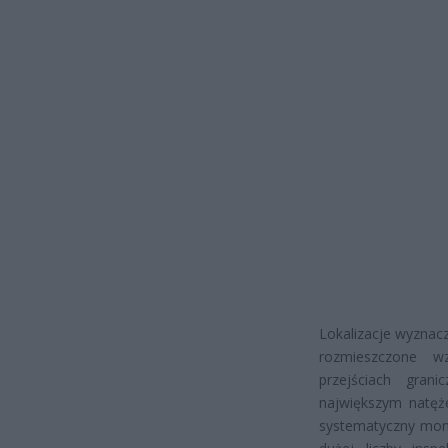
Lokalizacje wyznac
rozmieszczone w
przejściach gran
największym natęże
systematyczny moni