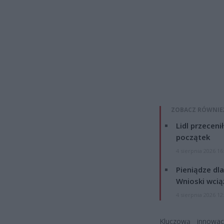
ZOBACZ RÓWNIE
Lidl przeceni
początek
4 sierpnia 2026 16
Pieniądze dla
Wnioski wcią
4 sierpnia 2026 12
Kluczową innowa