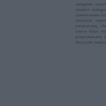
zastąpienie wszys
urządzeń analogow
zaawansowane techn
urządzenia repre
transportowej, ofe
science fiction. 
przeprowadzania k
drastycznie zwięks