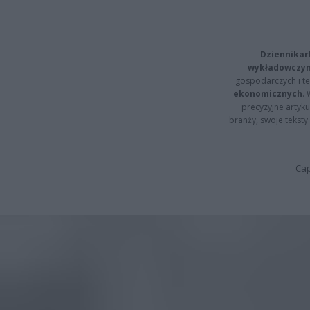
Dziennikar
wykładowczyn
gospodarczych i t
ekonomicznych
.
precyzyjne artyku
branży, swoje tekst
Cap