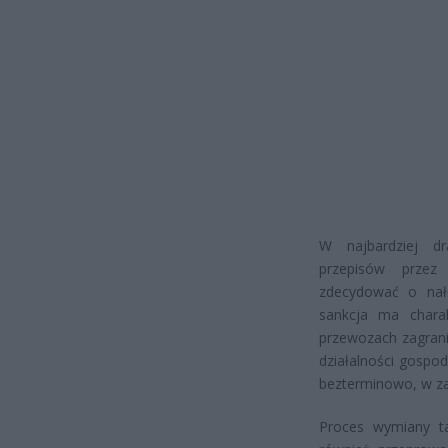
W najbardziej dr
przepisów przez
zdecydować o nało
sankcja ma charak
przewozach zagran
działalności gospo
bezterminowo, w zal
Proces wymiany t