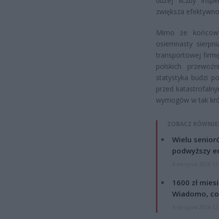
dużej liczby insp
zwiększa efektywno
Mimo że końcowy
osiemnasty sierpni
transportowej firmę
polskich przewoź
statystyka budzi 
przed katastrofal
wymogów w tak krót
ZOBACZ RÓWNIE
Wielu senior
podwyższy e
4 sierpnia 2026 12
1600 zł mies
Wiadomo, co
4 sierpnia 2026 12