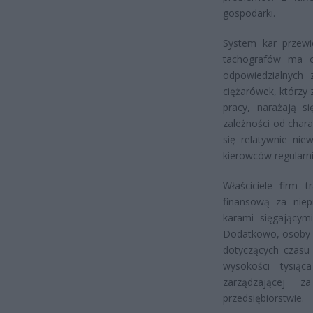
gospodarki.
System kar przewi
tachografów ma c
odpowiedzialnych 
ciężarówek, którzy
pracy, narażają s
zależności od char
się relatywnie nie
kierowców regularni
Właściciele firm 
finansową za niep
karami sięgającym
Dodatkowo, osoby w
dotyczących czasu
wysokości tysiąc
zarządzającej 
przedsiębiorstwie.