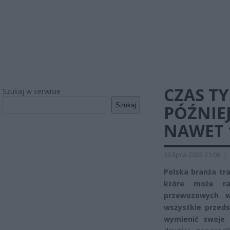
CZAS TY
Szukaj w serwisie
Szukaj
PÓŹNIE
NAWET 1
30 lipca 2025 21:08
|
Polska branża tr
które może rad
przewozowych w
wszystkie przed
wymienić swoje