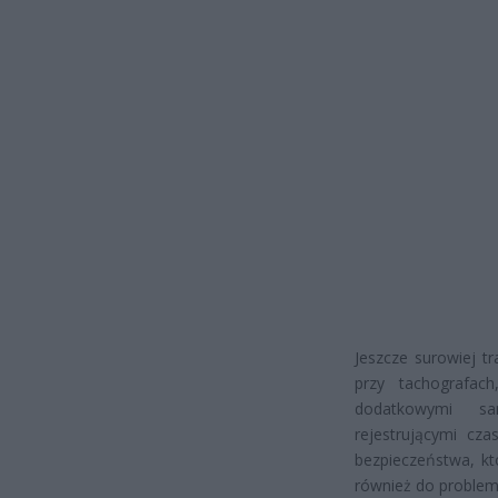
Jeszcze surowiej t
przy tachografac
dodatkowymi san
rejestrującymi cz
bezpieczeństwa, kt
również do problemó