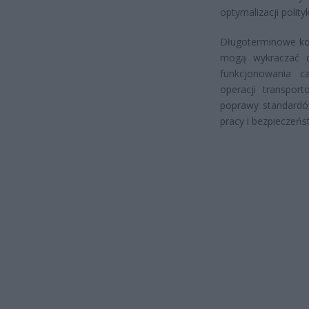
optymalizacji polit
Długoterminowe ko
mogą wykraczać d
funkcjonowania c
operacji transpor
poprawy standardów
pracy i bezpieczeń