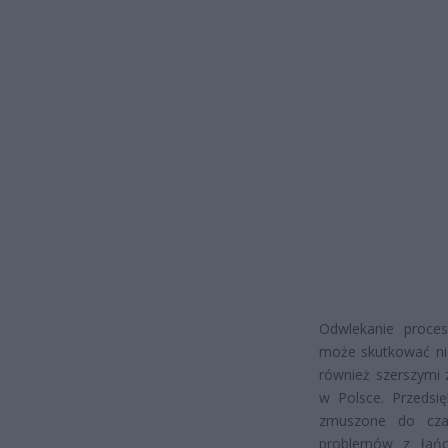
Odwlekanie proce
może skutkować nie
również szerszymi 
w Polsce. Przedsi
zmuszone do cza
problemów z łańc