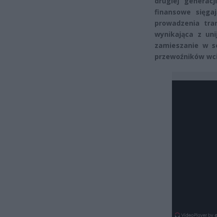
drugiej generac
finansowe sięga
prowadzenia tra
wynikająca z un
zamieszanie w s
przewoźników wci