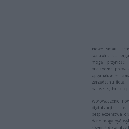
Nowe smart tachog
kontrolne dla org
mogą przynieść
analityczne pozwa
optymalizację tr
zarządzaniu flotą.
na oszczędności op
Wprowadzenie nowy
digitalizacji sekto
bezpieczeństwa ora
dane mogą być wyko
również do analizy 