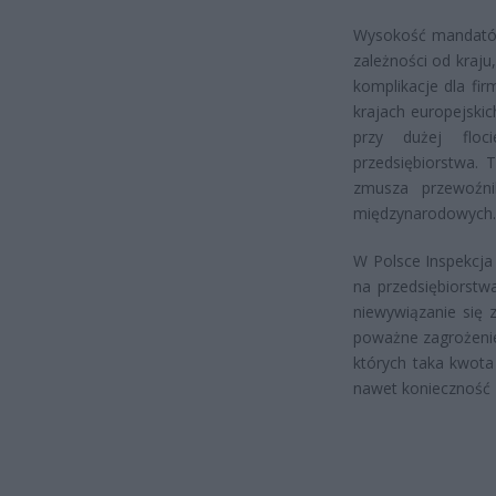
Wysokość mandatów 
zależności od kraj
komplikacje dla fi
krajach europejskic
przy dużej floc
przedsiębiorstwa.
zmusza przewoźni
międzynarodowych.
W Polsce Inspekcja
na przedsiębiorstw
niewywiązanie się
poważne zagrożenie
których taka kwot
nawet konieczność z