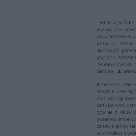
Technologia DSRC z
błyskawiczne przes
wyposażonego w odp
działa w czasie 
kluczowych parame
prędkości, szczegó
nieprawidłowości
kierowcę lub praco
Inspektorzy Trans
znacznie szersze
możliwość sprawdze
kartą kierowcy ora
zgodnie z obowiąz
systemów Inspekcji
zaledwie jednej se
co umożliwia błysk