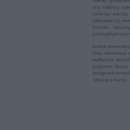
również przeprowad
oraz kalibracji sy
może być znaczny, 
odkładanie tej inw
kosztów związan
potencjalnymi karam
Branża serwisowa p
teraz odnotowuje 
wydłużenia terminó
podjęciem decyzji
dostępnych terminó
sytuację w branży.