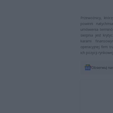
Przewoźnicy, któr
powinni natychmi
umówienia terminów
sierpnia jest kryt
karami finansowy
operacyjnej firm t
ich pozycji rynkowe
Obserwuj na