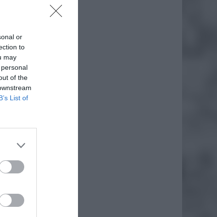
sonal or
ection to
ou may
 personal
out of the
 downstream
B’s List of
daj