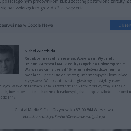
ak, poszczególnym pracownikom klubu zostaną postawione zarzuty. Z
 się nad zwierzęciem grozi do 2 lat więzienia.
bserwuj nas w Google News
Obser
Michał Wierzbicki
Redaktor naczelny serwisu. Absolwent Wydziału
Dziennikarstwa i Nauk Politycznych na Uniwersytecie
Warszawskim z ponad 15-letnim doświadczeniem w
mediach.
Specjalista ds. strategii informacyjnych i komunikacji
kryzysowej. Wieloletni inwestor giełdowy i praktyk rynków
owych. W swoich tekstach łączy warsztat dziennikarski z praktyczną wiedzą o
kach, inwestowaniu i mechanizmach rynkowych, tłumacząc zawiłości ekonomii 
codzienny.
Capital Media S.C. ul. Grzybowska 87, 00-844 Warszawa
Kontakt z redakcją: Kontakt@warszawawpigulce.pl