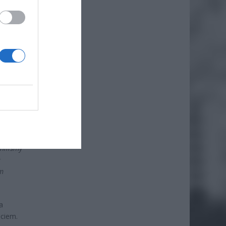
dnie
niliśmy
e
ym
a
ęciem.