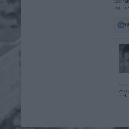
Jeżeli t
znęcanie
O
finans
podat
język 