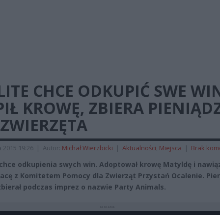
LITE CHCE ODKUPIĆ SWE WI
IŁ KROWĘ, ZBIERA PIENIĄD
 ZWIERZĘTA
 2015 19:26
|
Autor:
Michał Wierzbicki
|
Aktualności
,
Miejsca
|
Brak kom
 chce odkupienia swych win. Adoptował krowę Matyldę i nawią
acę z Komitetem Pomocy dla Zwierząt Przystań Ocalenie. Pie
zbierał podczas imprez o nazwie Party Animals.
REKLAMA