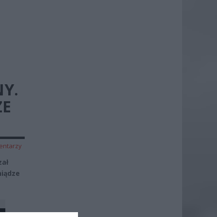
NY.
ZE
entarzy
zał
niądze