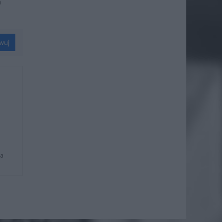
a
wuj
na