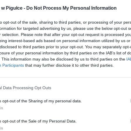
w Pigułce -
Do Not Process My Personal Information
to opt-out of the sale, sharing to third parties, or processing of your per
formation for targeted advertising by us, please use the below opt-out s
r selection. Please note that after your opt-out request is processed y
Play
eing interest-based ads based on personal information utilized by us or
disclosed to third parties prior to your opt-out. You may separately opt-
losure of your personal information by third parties on the IAB’s list of
. This information may also be disclosed by us to third parties on the
IA
Participants
that may further disclose it to other third parties.
l Data Processing Opt Outs
o opt-out of the Sharing of my personal data.
aj nas do preferowanych źródeł w Google
Do
In
o opt-out of the Sale of my Personal Data.
In