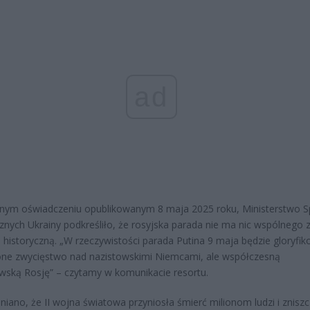
ad
lnym oświadczeniu opublikowanym 8 maja 2025 roku, Ministerstwo 
znych Ukrainy podkreśliło, że rosyjska parada nie ma nic wspólnego 
 historyczną. „W rzeczywistości parada Putina 9 maja będzie gloryfi
one zwycięstwo nad nazistowskimi Niemcami, ale współczesną
wską Rosję” – czytamy w komunikacie resortu.
iano, że II wojna światowa przyniosła śmierć milionom ludzi i zniszc