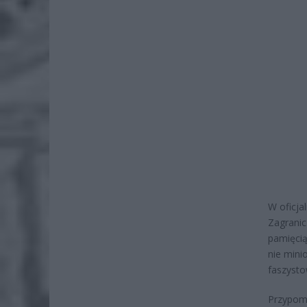
W oficja
Zagranic
pamięcią
nie mini
faszysto
Przypomn