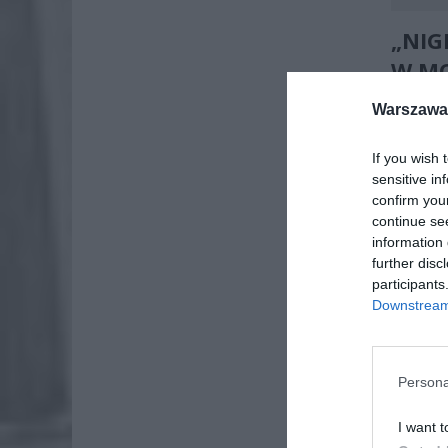
„NIG
W MO
ROSJ
Warszawa 
If you wish 
sensitive in
confirm you
continue se
information 
further disc
participants
Downstream 
Persona
I want t
W przed