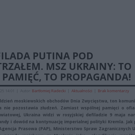
FILADA PUTINA POD
RZAŁEM. MSZ UKRAINY: TO
 PAMIĘĆ, TO PROPAGANDA!
25 14:01
|
Autor:
Bartłomiej Radecki
|
Aktualności
|
Brak komentarzy
ddzień moskiewskich obchodów Dnia Zwycięstwa, ton komun
a nie pozostawia złudzeń. Zamiast wspólnej pamięci o ofiar
wiatowej, Ukraina widzi w rosyjskiej defiladzie 9 maja nar
ndy i dowód na kontynuację imperialnej polityki Kremla. Jak
Agencja Prasowa (PAP), Ministerstwo Spraw Zagranicznych U