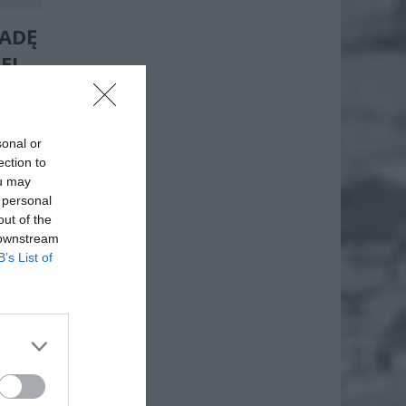
LADĘ
EJ
sonal or
ection to
ou may
 personal
out of the
 downstream
B’s List of
a