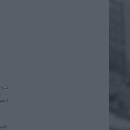
Spraw
z
kować
zyła