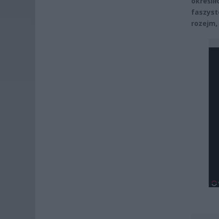
określ
faszyst
rozejm,