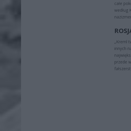
całe pok
według K
nazizmem
ROSJ
„Kreml t
innych n
najwięks
przede w
fałszers