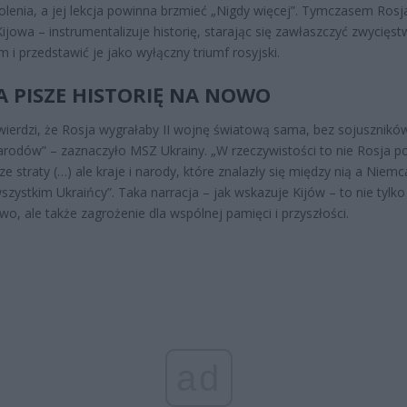
olenia, a jej lekcja powinna brzmieć „Nigdy więcej”. Tymczasem Rosj
ijowa – instrumentalizuje historię, starając się zawłaszczyć zwycięs
 i przedstawić je jako wyłączny triumf rosyjski.
A PISZE HISTORIĘ NA NOWO
wierdzi, że Rosja wygrałaby II wojnę światową sama, bez sojuszników
arodów” – zaznaczyło MSZ Ukrainy. „W rzeczywistości to nie Rosja p
ze straty (…) ale kraje i narody, które znalazły się między nią a Niemc
szystkim Ukraińcy”. Taka narracja – jak wskazuje Kijów – to nie tylko
two, ale także zagrożenie dla wspólnej pamięci i przyszłości.
ad