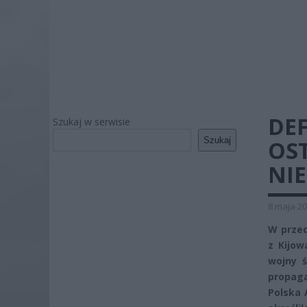
DE
Szukaj w serwisie
Szukaj
OST
NIE
8 maja 20
W prze
z Kijow
wojny ś
propaga
Polska 