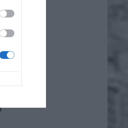
enia
praw
iwości
I