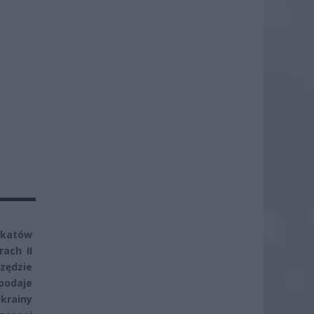
ikatów
ach II
zędzie
 podaje
krainy