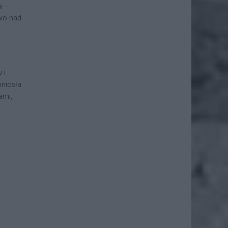
a –
two nad
 i
oniosła
ami,