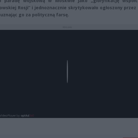
iło paradę wojskową w Moskwie jako „gloryfikację współc
owskiej Rosji” i jednoznacznie skrytykowało ogłoszony przez
 uznając go za polityczną farsę.
REKLAMA
Play