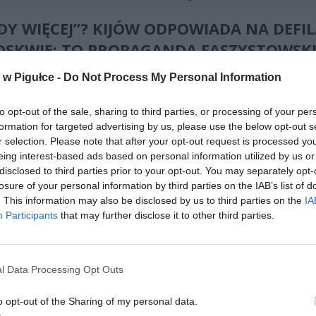
DY WIĘCEJ”? KIJÓW ODPOWIADA NA DEFI
SKWIE: TO PROPAGANDA FASZYSTOWSKI
I
w Pigułce -
Do Not Process My Personal Information
to opt-out of the sale, sharing to third parties, or processing of your per
formation for targeted advertising by us, please use the below opt-out s
r selection. Please note that after your opt-out request is processed y
eing interest-based ads based on personal information utilized by us or
disclosed to third parties prior to your opt-out. You may separately opt-
losure of your personal information by third parties on the IAB’s list of
ad
. This information may also be disclosed by us to third parties on the
IA
Participants
that may further disclose it to other third parties.
l Data Processing Opt Outs
o opt-out of the Sharing of my personal data.
dzień moskiewskich obchodów 9 maja, Ukraina ostro zareagowała n