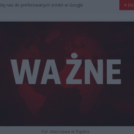
aj nas do preferowanych źródeł w Google
Do
Fot. Warszawa w Pigułce