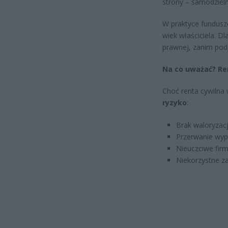
strony – samodzieln
W praktyce fundusze
wiek właściciela. D
prawnej, zanim pod
Na co uważać? Re
Choć renta cywilna 
ryzyko
:
Brak waloryzacj
Przerwanie wypł
Nieuczciwe firm
Niekorzystne z