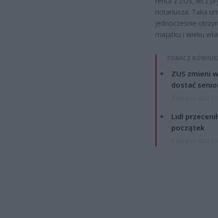
renta z ZUS, lecz p
notariusza. Taka u
jednocześnie otrzy
majątku i wieku właś
ZOBACZ RÓWNIE
ZUS zmieni w
dostać senio
7 sierpnia 2026 13
Lidl przeceni
początek
4 sierpnia 2026 16