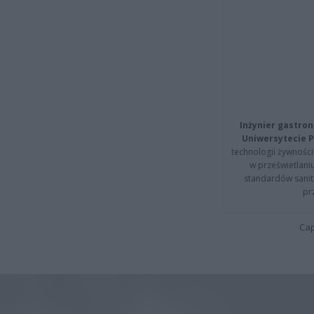
Inżynier gastron
Uniwersytecie P
technologii żywności 
w prześwietlani
standardów sanita
pr
Cap