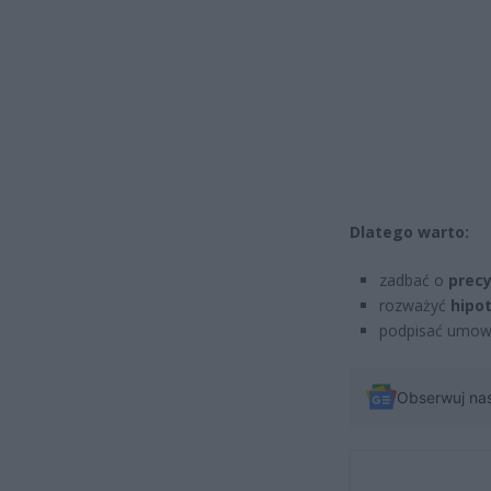
Dlatego warto:
zadbać o
prec
rozważyć
hipo
podpisać umo
Obserwuj na