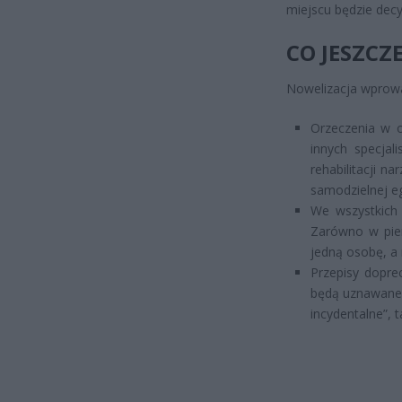
miejscu będzie decy
CO JESZCZE
Nowelizacja wprowa
Orzeczenia w 
innych specjal
rehabilitacji n
samodzielnej egz
We wszystkich
Zarówno w pier
jedną osobę, a 
Przepisy dopre
będą uznawane 
incydentalne”, t