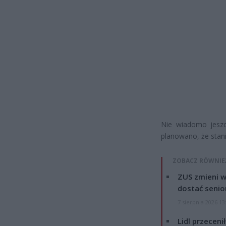
Nie wiadomo jeszc
planowano, że stani
ZOBACZ RÓWNIE
ZUS zmieni w
dostać senio
7 sierpnia 2026 13
Lidl przeceni