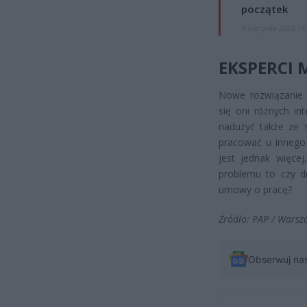
początek
4 sierpnia 2026 16
EKSPERCI 
Nowe rozwiązanie 
się oni różnych int
nadużyć także ze s
pracować u innego 
jest jednak więcej
problemu to czy d
umowy o pracę?
Źródło: PAP / Warsz
Obserwuj na