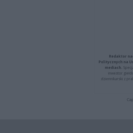
Redaktor na
Politycznych na 
mediach.
Specja
inwestor giełd
dziennikarski z pr
Cap