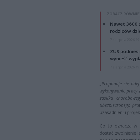
ZOBACZ RÓWNIE
Nawet 3600 z
rodziców dzie
7 sierpnia 2026 19
ZUS podniesie
wynieść wypł
7 sierpnia 2026 19
„Proponuje się odej
wykonywanie pracy z
zasiłku choroboweg
ubezpieczonego praw
uzasadnieniu projek
Co to oznacza w p
dostać zwolnienie l