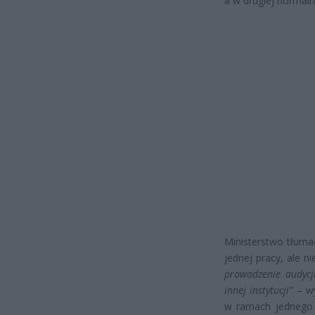
a w drugiej normal
Ministerstwo tłuma
jednej pracy, ale n
prowadzenie audycji
innej instytucji”
– wy
w ramach jednego z