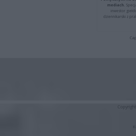
mediach.
Specja
inwestor giełd
dziennikarski z pr
Cap
Copyrigh
K