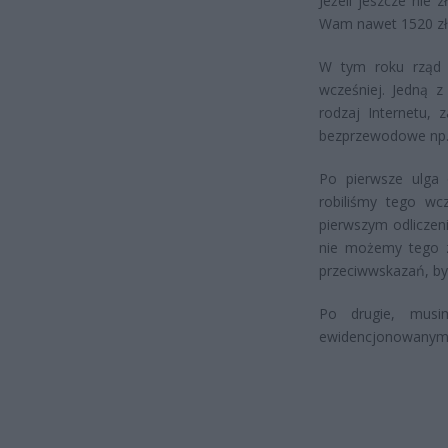
Jeżeli jeszcze nie
Wam nawet 1520 zł
W tym roku rząd w
wcześniej. Jedną z
rodzaj Internetu, 
bezprzewodowe np. z
Po pierwsze ulga o
robiliśmy tego wc
pierwszym odliczeni
nie możemy tego zr
przeciwwskazań, by
Po drugie, musim
ewidencjonowanym