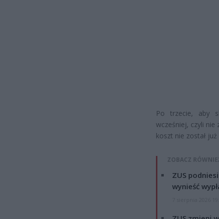
Po trzecie, aby s
wcześniej, czyli ni
koszt nie został już
ZOBACZ RÓWNIE
ZUS podniesie
wynieść wypł
7 sierpnia 2026 19
ZUS zmieni w