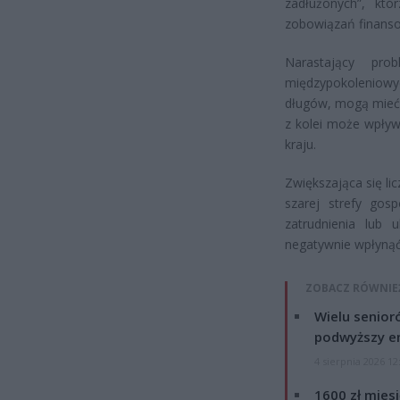
zadłużonych”, kt
zobowiązań finans
Narastający pr
międzypokoleniowy
długów, mogą mieć t
z kolei może wpływ
kraju.
Zwiększająca się l
szarej strefy gos
zatrudnienia lub
negatywnie wpłynąć
ZOBACZ RÓWNIE
Wielu senior
podwyższy e
4 sierpnia 2026 12
1600 zł mies