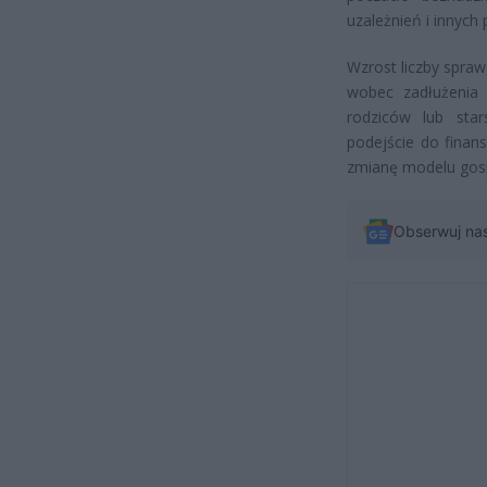
uzależnień i innyc
Wzrost liczby spra
wobec zadłużenia 
rodziców lub sta
podejście do finan
zmianę modelu gos
Obserwuj na