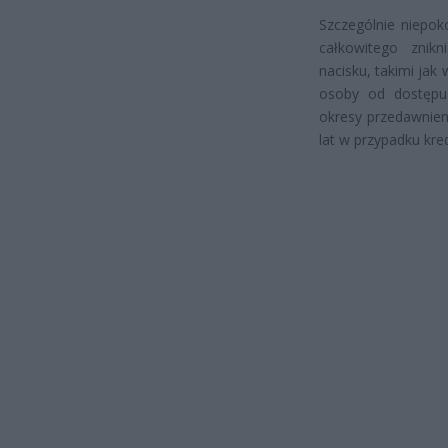
Szczególnie niepok
całkowitego znikn
nacisku, takimi jak
osoby od dostępu
okresy przedawnien
lat w przypadku kre