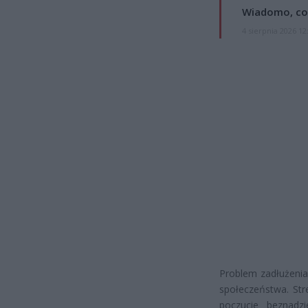
Wiadomo, co
4 sierpnia 2026 12
Problem zadłużenia
społeczeństwa. Str
poczucie beznadz