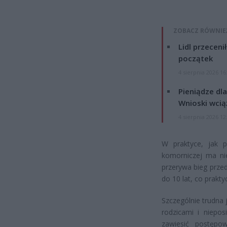
ZOBACZ RÓWNIE
Lidl przeceni
początek
4 sierpnia 2026 16
Pieniądze dla
Wnioski wcią
4 sierpnia 2026 12
W praktyce, jak p
komorniczej ma ni
przerywa bieg prze
do 10 lat, co prakt
Szczególnie trudna 
rodzicami i niepo
zawiesić postępo