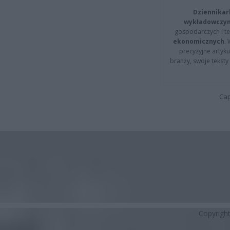
Dziennikar
wykładowczyn
gospodarczych i t
ekonomicznych
.
precyzyjne artyku
branży, swoje tekst
Cap
Copyrigh