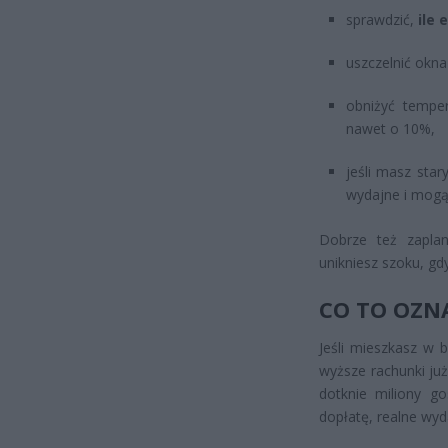
sprawdzić,
ile 
uszczelnić okna 
obniżyć temper
nawet o 10%,
jeśli masz star
wydajne i mogą
Dobrze też zapla
unikniesz szoku, gd
CO TO OZN
Jeśli mieszkasz w 
wyższe rachunki już
dotknie miliony g
dopłatę, realne wyd