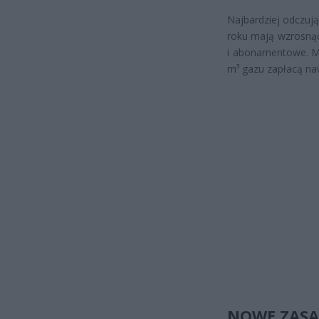
Najbardziej odczuj
roku mają wzrosnąć
i abonamentowe. M
m³ gazu zapłacą naw
NOWE ZASA