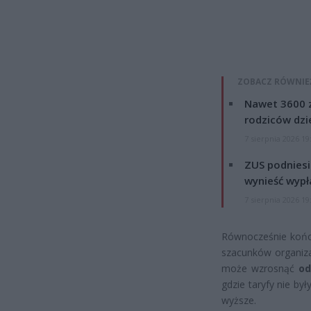
ZOBACZ RÓWNIE
Nawet 3600 z
rodziców dzie
7 sierpnia 2026 19
ZUS podniesie
wynieść wypł
7 sierpnia 2026 19
Równocześnie kończ
szacunków organiza
może wzrosnąć
od
gdzie taryfy nie b
wyższe.