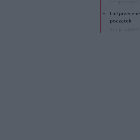
7 sierpnia 2026 13
Lidl przeceni
początek
4 sierpnia 2026 16