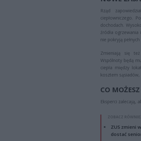
Rząd zapowiedzi
ciepłowniczego. P
dochodach. Wysoko
źródła ogrzewania i
nie pokryją pełnyc
Zmieniają się też
Wspólnoty będą mus
ciepła między lok
kosztem sąsiadów, m
CO MOŻESZ 
Eksperci zalecają, a
ZOBACZ RÓWNIE
ZUS zmieni w
dostać senio