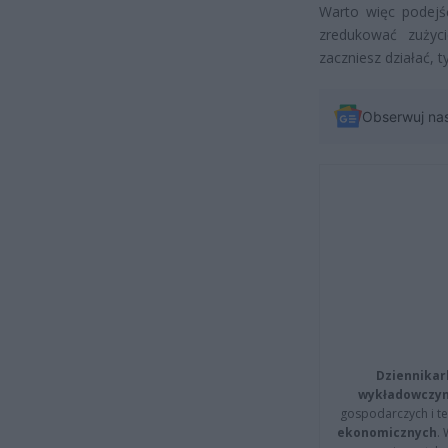
Warto więc podejść
zredukować zużyc
zaczniesz działać,
Obserwuj na
Dziennikar
wykładowczyn
gospodarczych i t
ekonomicznych
.