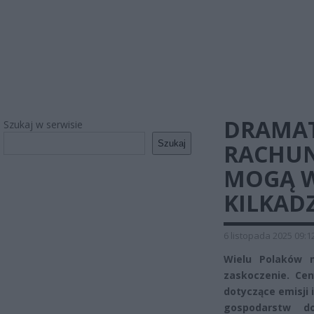
DRAMAT
Szukaj w serwisie
Szukaj
RACHUN
MOGĄ 
KILKAD
6 listopada 2025 09:1
Wielu Polaków 
zaskoczenie. Cen
dotyczące emisji 
gospodarstw do