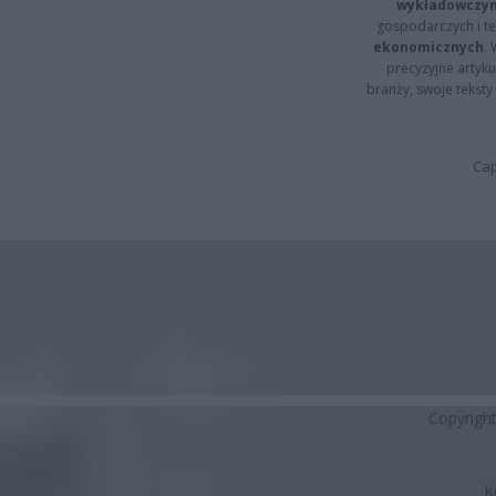
wykładowczyn
gospodarczych i t
ekonomicznych
.
precyzyjne artyku
branży, swoje tekst
Cap
Copyrigh
K