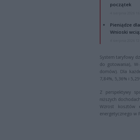
początek
4 sierpnia 2026 16
Pieniądze dla
Wnioski wcią
4 sierpnia 2026 12
System taryfowy dzi
do gotowania), W-
domów). Dla każde
7,84%, 5,36% i 5,25
Z perspektywy sp
niższych dochodach
Wzrost kosztów e
energetycznego w P