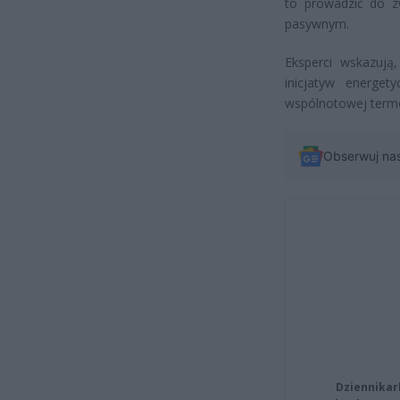
to prowadzić do z
pasywnym.
Eksperci wskazuj
inicjatyw energet
wspólnotowej term
Obserwuj na
Dziennikar